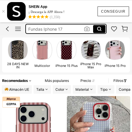
Funda Iphone
SHEIN App
×
Funda Iphone 17
CONSEGUIR
¡ Descarga la APP Ahora !
(1,350)
Funda Iphone 17 Pro Max
Fundas Iphone 17
Fundas Iphone
28 DAYS NEW
iPhone 15 Pro
Multicolor
iPhone 15 Plus
iPhone 15 Pro
IN
Max
Recomendados
Más populares
Precio
Filtros
Almacén UE
Talla
Color
Material
Tipo
Compati