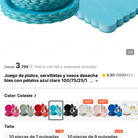
1/5
3
,79€
Precio con IVA y aranceles incluidos
Desde
Juego de platos, servilletas y vasos desecha
4,90
(
1000+
)
bles con pétalos azul claro 100/75/25/1
0 piezas, platos con pétalos azul claro, s
ervilletas y vasos, suministros para fiestas, a
decuado para 25 invitados, platos de papel d
Color: Celeste
esechables, vajilla para fiestas, adecuada pa
ra cumpleaños, bodas, fiestas familiares y pi
cnics
Talla
7 left
6 left
10 piezas de 7 pulgadas
10 piezas de 9 pulgadas