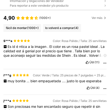
Información y bligaciones del Vendedor
Para reportar a este vendedor y/o producto
4,90
(1000+)
Ver más
fácil de montar
(1000+)
lo volveré a comprar
(4)
S***a
Color: Rosa Pálido / Talla: 25 servilletas
Es
id
é
ntica
a
la
imagen
.
El
color
es
un
rosa
pastel
ideal
.
La
calidad
est
á
genial
por
el
precio
que
tiene
.
Talla
bien
por
lo
que
aconsejo
seguir
las
medidas
de
Shein
.
Es
ideal
.
Volver
í
a
a
comprarla
.
Tard
ó
1
semana
en
llegar
a
Espa
ñ
a
.
🩷
Si
te
ha
Útil
(11)
servido
mi
comentario
,
dame
LIKE
.
Necesito
puntos
,
por
favor
🩷
i***g
Color: Verde / Talla: 25 piezas de 7 pulgadas + 25 piezas de 9 pulgadas + 25 servilletas + 25 vasos de papel
muy
bonita
...
bien
empaquetada
....
justo
lo
que
esperaba
Útil
(4)
j***a
Color: Rosa Pálido / Talla: 25 servilletas
Son
preciosas
me
han
encantado
seguro
que
repetir
é
sin