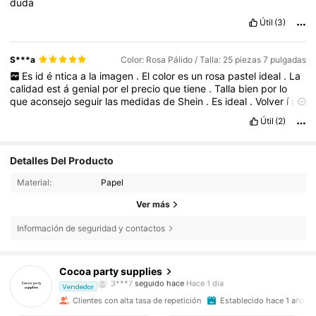
duda
Útil
(3)
S***a
Color: Rosa Pálido / Talla: 25 piezas 7 pulgadas
Es
id
é
ntica
a
la
imagen
.
El
color
es
un
rosa
pastel
ideal
.
La
calidad
est
á
genial
por
el
precio
que
tiene
.
Talla
bien
por
lo
que
aconsejo
seguir
las
medidas
de
Shein
.
Es
ideal
.
Volver
í
a
a
comprarla
.
Tard
ó
1
semana
en
llegar
a
Espa
ñ
a
.
🩷
Si
te
ha
Útil
(2)
servido
mi
comentario
,
dame
LIKE
.
Necesito
puntos
,
por
favor
🩷
Detalles Del Producto
Material:
Papel
Ver más
Información de seguridad y contactos
1.7K Seguidores
4,91
Cocoa party supplies
3***7
seguido hace
Hace 1 día
k***2
está navegando
Vendedor
1.7K Seguidores
4,91
Clientes con alta tasa de repetición
Establecido hace 1 año