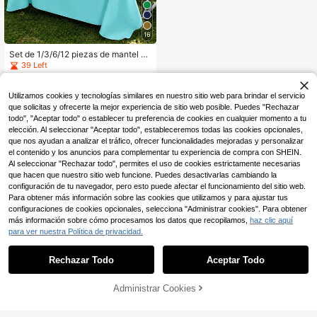
tras ocasiones. También aplicable a
hoteles, hogares, restaurantes y otr
os escenarios de la vida diaria.
16
Set de 1/3/6/12 piezas de mantel de
plástico de color turquesa sólido - 5
39 Left
4in X 108in - Manteles desechable
3
s para fiestas y picnics, adecuados
,38€
para bodas, Navidad, Acción de Gra
Utilizamos cookies y tecnologías similares en nuestro sitio web para brindar el servicio
cias, Halloween
que solicitas y ofrecerte la mejor experiencia de sitio web posible. Puedes "Rechazar
todo", "Aceptar todo" o establecer tu preferencia de cookies en cualquier momento a tu
elección. Al seleccionar "Aceptar todo", estableceremos todas las cookies opcionales,
que nos ayudan a analizar el tráfico, ofrecer funcionalidades mejoradas y personalizar
el contenido y los anuncios para complementar tu experiencia de compra con SHEIN.
Al seleccionar "Rechazar todo", permites el uso de cookies estrictamente necesarias
que hacen que nuestro sitio web funcione. Puedes desactivarlas cambiando la
configuración de tu navegador, pero esto puede afectar el funcionamiento del sitio web.
Para obtener más información sobre las cookies que utilizamos y para ajustar tus
configuraciones de cookies opcionales, selecciona "Administrar cookies". Para obtener
más información sobre cómo procesamos los datos que recopilamos,
haz clic aquí
para ver nuestra Política de privacidad.
Rechazar Todo
Aceptar Todo
Administrar Cookies
AÑADIR A LA BOLSA