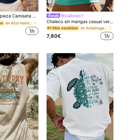
4
miseta de tirantes de hombre de verano casual con estampado de bloques de color de árbol de coco
Luphoenix
Chaleco sin mangas casual verde para hombre para el verano, uso al aire libre y diario
en Azul marino Camisetas sin mangas para hombre
os
en Antiarrugas Tops para hombre
#1 Más vendidos
7,80€