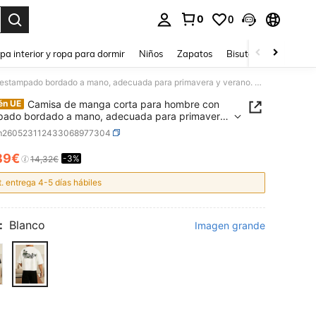
0
0
ar. Press Enter to select.
pa interior y ropa para dormir
Niños
Zapatos
Bisutería Y Accesorio
Camisa de manga corta para hombre con estampado bordado a mano, adecuada para primavera y verano. XSCP
Camisa de manga corta para hombre con
én UE
pado bordado a mano, adecuada para primavera
no. XSCP
m260523112433068977304
89€
-3%
ICE AND AVAILABILITY
14,32€
t. entrega 4-5 días hábiles
:
Blanco
Imagen grande