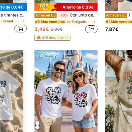
6
rro de 0,04€
Ahorro de 0,39€
1 pieza Camiseta de tirantes casual de cuello redondo con estampado de verano para hombre
Conjunto de verano para hombre 2026, camiseta estilo sardina retro,camiseta estampada informal para hombre, 100% algodón, estilo vintage, ropa urbana, ropa de verano, corte holgado e informa
1 pieza Ca
Almacén UE
-10%
Almacén UE
en Casual - Casual de vacaciones Camisetas sin man
en Delgado Camisetas de hombre
#9 Más vendidos
#1 Más vendid
3,49€
7,87€
3,88€
4-5 días hábiles
10