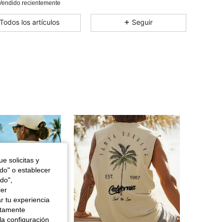
Vendido recientemente
4,51
1.3K
29
Todos los artículos
Seguir
4,51
1.3K
29
4,51
1.3K
29
4,51
1.3K
29
4,51
1.3K
29
4,51
1.3K
29
e solicitas y
odo" o establecer
do",
cer
r tu experiencia
ctamente
la configuración