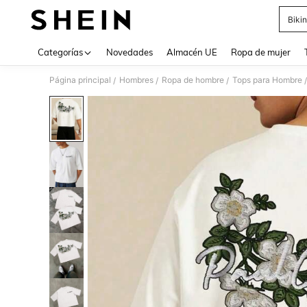
Bikin
Use up 
Categorías
Novedades
Almacén UE
Ropa de mujer
Página principal
Hombres
Ropa de hombre
Tops para Hombre
/
/
/
/