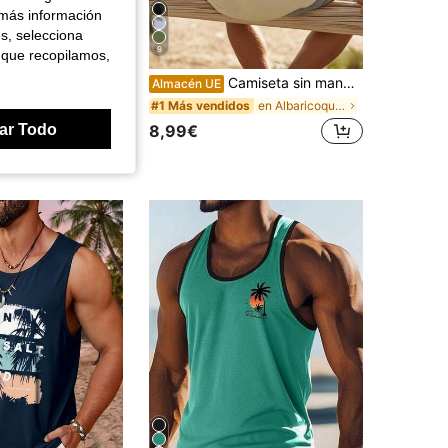
 más información
es, selecciona
9
 que recopilamos,
es con estampado de elementos de playa, adecuada para el verano, cómoda y transpirable, de moda
Camiseta sin mangas casual para hombre con estampado de árbol de coco & letras, ropa de playa
Almacén UE
en Albaricoque Camisetas sin mangas para hombre
#1 Más vendidos
€
ar Todo
8,99€