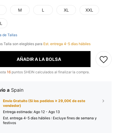
M
L
XL
XXL
L
a de Tallas
os Talla son elegibles para
Est. entrega 4-5 días hábiles
AÑADIR A LA BOLSA
asta
16
puntos SHEIN calculados al finalizar la compra.
ío a
Spain
Envío Gratuito (Si los pedidos ≥ 29,00€ de este
vendedor)
Entrega estimada:
Ago 12 - Ago 13
Est. entrega 4-5 días hábiles : Excluye fines de semana y
festivos