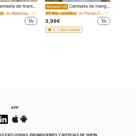
 tirantes informal de cuello redondo con estampado de letras de palmeras, ligera para el verano, para hombre
Camiseta de manga corta con estampado gráfico para hombre, ideal para la playa en verano. Camiseta holgada de manga corta.
Almacén UE
en Albaricoque Camisetas sin mangas para hombre
en Plantas Camisetas de hombre
os
#9 Más vendidos
3,99€
4-7 días hábiles
APP
S EXCLUSIVAS, PROMOCIONES Y NOTICIAS DE SHEIN