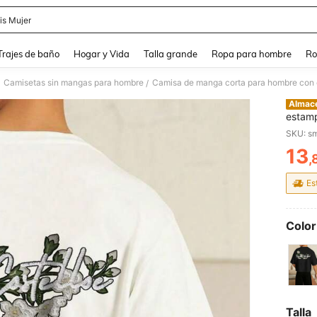
is Mujer
and down arrow keys to navigate search Búsqueda Reciente and Buscar y Encontr
Trajes de baño
Hogar y Vida
Talla grande
Ropa para hombre
Ro
Camisetas sin mangas para hombre
/
Almac
estam
y vera
SKU: s
13
,
PR
Es
Color
Talla