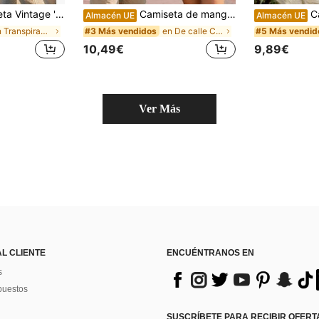
 de Sevilla para Hombre - Camiseta Gráfica Retro de Sevilla 92 con el Logo de la Expo
Camiseta de manga corta Disney Mickey Minnie 2026 para parejas, camiseta de verano casual, estilo dibujos animados, look combinado, conjunto familiar
Camiseta de
Almacén UE
Almacén UE
en Transpirable Tops para hombre
en De calle Camisetas de hombre
#3 Más vendidos
#5 Más vendid
10,49€
9,89€
Ver Más
AL CLIENTE
ENCUÉNTRANOS EN
s
puestos
SUSCRÍBETE PARA RECIBIR OFERTA