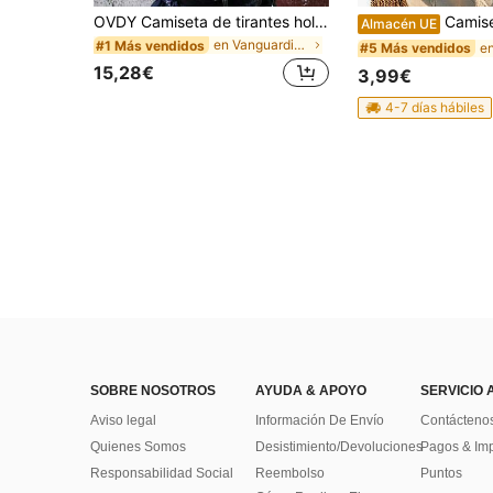
OVDY Camiseta de tirantes holgada con estampado de corazón vintage unisex, camisa sin mangas para festivales de música
Camiseta Vintage '92 de la Exposición Universal
Almacén UE
en Vanguardia - Ropa urbana de hip-hop Camisetas s
#1 Más vendidos
#5 Más vendidos
15,28€
3,99€
4-7 días hábiles
SOBRE NOSOTROS
AYUDA & APOYO
SERVICIO 
Aviso legal
Información De Envío
Contácteno
Quienes Somos
Desistimiento/Devoluciones
Pagos & Im
Responsabilidad Social
Reembolso
Puntos