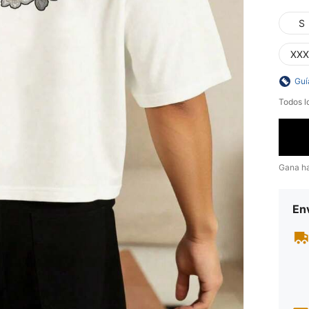
S
XXX
Guí
Todos l
Gana h
Env