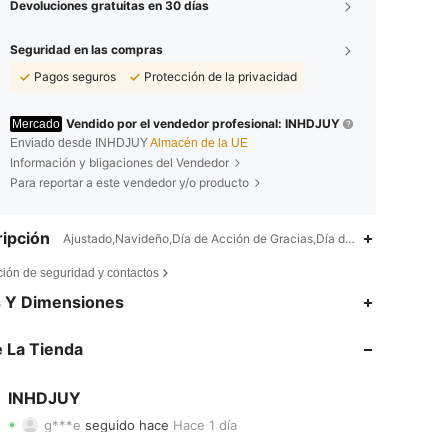
Devoluciones gratuitas en 30 días
Seguridad en las compras
Pagos seguros
Protección de la privacidad
Vendido por el vendedor profesional: INHDJUY
Mercado
Enviado desde INHDJUY
Almacén de la UE
Información y bligaciones del Vendedor
Para reportar a este vendedor y/o producto
ipción
Ajustado,Navideño,Día de Acción de Gracias,Día de San Valentín,Ocio
ción de seguridad y contactos
4,51
1.3K
29
s Y Dimensiones
4,51
1.3K
29
 La Tienda
4,51
1.3K
29
INHDJUY
g***e
seguido hace
Hace 1 día
4,51
1.3K
29
Calificación
Artículos
Seguidores