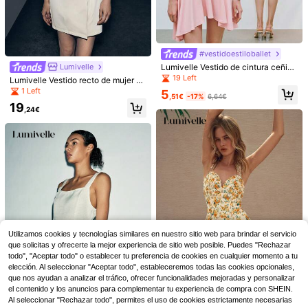
corto de unicolor casual para uso di
11
Vestido largo suelto de mujer sin ma
,49€
ario, fiesta, día a día, salidas y even
ngas con nudo, hombros descubiert
16
tos diurnos para mujeres, ropa de v
,99€
os y capas, estilo bohemio, espalda
erano, rosa suave
descubierta, casual elegante, falda
línea A, adecuado para primavera, o
toño y verano
#vestidoestiloballet
Lumivelle Vestido de cintura ceñida
Lumivelle
con dobladillo asimétrico en unicol
19 Left
Lumivelle Vestido recto de mujer Lu
or, para primavera/verano
minelle con cuello entallado, doble
1 Left
5
,51€
-17%
6,64€
botonadura y decoración de manga
19
s plisadas
,24€
22
23
Trelyra
Utilizamos cookies y tecnologías similares en nuestro sitio web para brindar el servicio
SHEIN Frenchy Vestido
que solicitas y ofrecerte la mejor experiencia de sitio web posible. Puedes "Rechazar
Almacén UE
Trelyra Nuevo vestido camisa casu
de verano de mujer tipo camiseta b
al para mujer con bolsillos, cintura f
todo", "Aceptar todo" o establecer tu preferencia de cookies en cualquier momento a tu
13
15
,99€
,49€
ohemio, esencial, conjunto de vera
avorecedora, efecto adelgazante, d
elección. Al seleccionar "Aceptar todo", estableceremos todas las cookies opcionales,
no, esencial para la temporada de b
e algodón y lino, a rayas azules & bl
que nos ayudan a analizar el tráfico, ofrecer funcionalidades mejoradas y personalizar
odas, vestido de algodón con cordó
ancas, sin mangas y cuello alto
el contenido y los anuncios para complementar tu experiencia de compra con SHEIN.
n estilo Cottagecore
Al seleccionar "Rechazar todo", permites el uso de cookies estrictamente necesarias