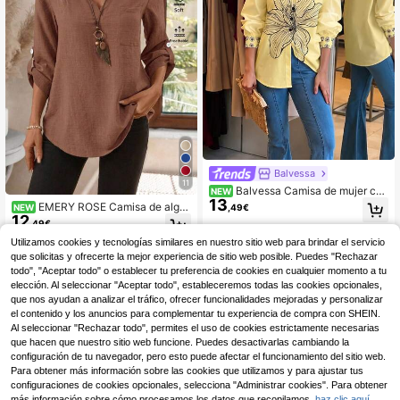
Balvessa
11
Balvessa Camisa de mujer cas
NEW
13
ual de moda con estampado floral d
EMERY ROSE Camisa de algo
,49€
NEW
e impresión digital, cuello vuelto, ho
12
dón puro para mujer, color café, cue
,49€
mbros regulares, manga larga y ajus
llo con muesca, manga 3/4, otoño/i
te holgado para todas las estacione
Utilizamos cookies y tecnologías similares en nuestro sitio web para brindar el servicio
nvierno
s
que solicitas y ofrecerte la mejor experiencia de sitio web posible. Puedes "Rechazar
todo", "Aceptar todo" o establecer tu preferencia de cookies en cualquier momento a tu
elección. Al seleccionar "Aceptar todo", estableceremos todas las cookies opcionales,
que nos ayudan a analizar el tráfico, ofrecer funcionalidades mejoradas y personalizar
el contenido y los anuncios para complementar tu experiencia de compra con SHEIN.
Al seleccionar "Rechazar todo", permites el uso de cookies estrictamente necesarias
que hacen que nuestro sitio web funcione. Puedes desactivarlas cambiando la
configuración de tu navegador, pero esto puede afectar el funcionamiento del sitio web.
Para obtener más información sobre las cookies que utilizamos y para ajustar tus
configuraciones de cookies opcionales, selecciona "Administrar cookies". Para obtener
más información sobre cómo procesamos los datos que recopilamos,
haz clic aquí