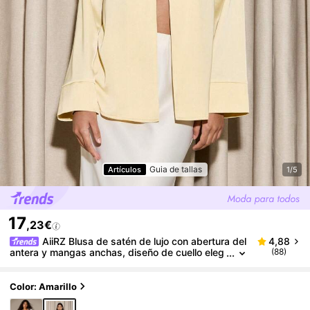
Guia de tallas
Artículos
1/5
17
,23€
AiiRZ Blusa de satén de lujo con abertura del
4,88
antera y mangas anchas, diseño de cuello eleg
(88)
ante, perfecta para la oficina, eventos nocturno
s, ocasiones especiales y eventos formales
Color: Amarillo