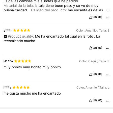
Es
de
las
camisas
m
á
s
lindas
que
he
pedido
698K Seguidores
4,81
Material de la tela:
la
tela
tiene
buen
peso
y
se
ve
de
muy
buena
calidad
Calidad del producto:
me
encanta
es
de
las
mejores
que
he
pedido
por
la
tela
y
la
forma
que
te
da
al
Útil
(0)
698K Seguidores
4,81
cuerpo
y***r
Color: Amarillo / Talla: S
698K Seguidores
4,81
Product quality:
Me
ha
encantado
tal
cual
en
la
foto
.
La
recomiendo
mucho
Útil
(0)
H***a
Color: Caqui / Talla: S
muy
bonito
muy
bonito
muy
bonito
Útil
(0)
l***a
Color: Amarillo / Talla: L
me
gusta
mucho
me
ha
encantado
Útil
(0)