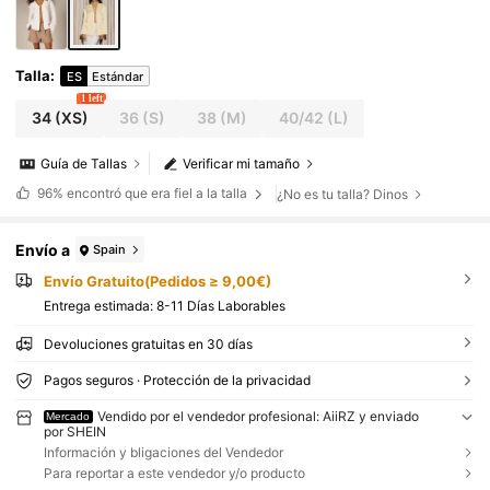
Talla
:
ES
Estándar
1 left
34
(XS)
36
(S)
38
(M)
40/42
(L)
Guía de Tallas
Verificar mi tamaño
96%
encontró que era fiel a la talla
¿No es tu talla? Dinos
Envío a
Spain
Envío Gratuito(Pedidos ≥ 9,00€)
Entrega estimada:
8-11 Días Laborables
Devoluciones gratuitas en 30 días
Pagos seguros · Protección de la privacidad
Vendido por el vendedor profesional: AiiRZ y enviado
Mercado
por SHEIN
Información y bligaciones del Vendedor
Para reportar a este vendedor y/o producto