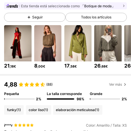
Esta tienda está seleccionada como
「Botique de moda」
698K Seguidores
4,81
Seguir
Todos los artículos
698K Seguidores
4,81
698K Seguidores
4,81
21
8
17
26
26
,18€
,00€
,58€
,68€
698K Seguidores
4,81
4,88
(88)
Ver más
Pequeña
La talla corresponde
Grande
698K Seguidores
4,81
2%
96%
2%
funky
(1)
color liso
(1)
elaboración meticulosa
(1)
698K Seguidores
4,81
i***r
Color: Amarillo / Talla: XS