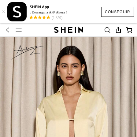
SHEIN App
×
CONSEGUIR
¡ Descarga la APP Ahora !
(1,350)