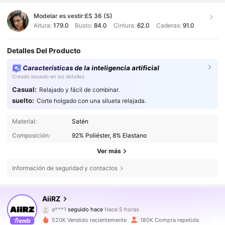
Modelar es vestir:
ES 36 (S)
Altura:
179.0
Busto:
84.0
Cintura:
62.0
Caderas:
91.0
Detalles Del Producto
Características de la inteligencia artificial
Creado basado en los detalles
Casual:
Relajado y fácil de combinar.
suelto:
Corte holgado con una silueta relajada.
Material:
Satén
Composición:
92% Poliéster, 8% Elastano
Ver más
Información de seguridad y contactos
698K Seguidores
4,81
AiiRZ
a***1
seguido hace
Hace 5 horas
c***s
está navegando
698K Seguidores
4,81
520K Vendido recientemente
180K Compra repetida