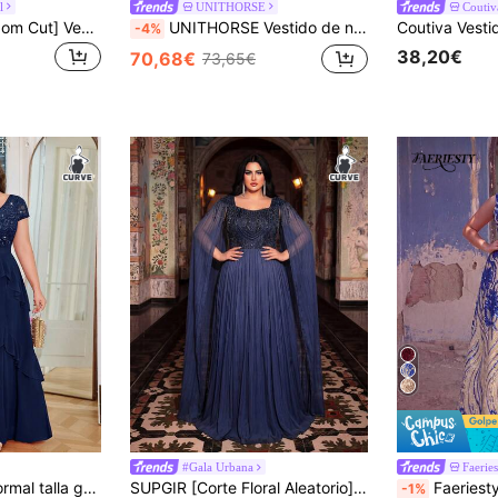
l
UNITHORSE
Coutiv
UNITHORSE [Random Cut] Vestido de noche para mujer con cuello en V, degradado, patchwork de gasa, cintura ceñida, negro, para boda, fiesta, otoño
UNITHORSE Vestido de noche ajustado de lino de punto con cuello cuadrado, manga extra larga y bordado para mujer, para fiesta, primavera, boda y otoño
-4%
38,20€
70,68€
73,65€
#Gala Urbana
Faerie
Vestido de fiesta formal talla grande con cuello en V, lentejuelas, encaje floral, volantes de contraste y bajo de gasa, vestido de invitada de boda, vestido de regreso a casa, para graduación, festivales
SUPGIR [Corte Floral Aleatorio] Vestido de Noche para Fiesta con Cuello en V, Mangas de Linterna, Gasa, Bordado de Lentejuelas, Cintura Ceñida, Boda, Primavera, Otoño
Faeriesty Elegante vestido de noche sin mangas con escote en 
-1%