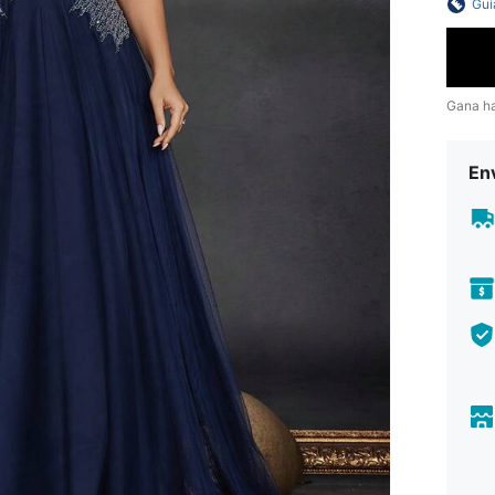
Guí
Gana h
Env