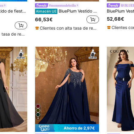
ico
#momentosdebrillo
BLUE
atchwork, cinta, escote en V, corte A, para invitada de boda, primavera y otoño
BluePlum Vestido midi de línea A con cuello cuadrado, manga corta, patchwork de satén con bordado de lentejuelas, elegante para mujer de talla grande, otoño
Almacén UE
52,68€
66,53€
Clientes con alta tasa de repetición
Clientes con alta tasa de repetición
6
Ahorro de 2,97€