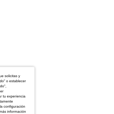
r: Azul Marino, Talla: 4XL
e solicitas y
odo" o establecer
do",
cer
r tu experiencia
ctamente
la configuración
 más información