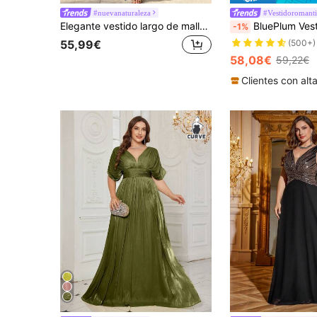
#nuevanaturaleza
#Vestidoromant
Elegante vestido largo de malla estampado de un solo hombro azul marino talla grande para mujer para boda de verano, baile de graduación, salidas & fiesta de festival con abertura alta delantera
BluePlum Vestido de fiesta elegante formal para mujer talla grande con lentejuelas, bordado, p
-1%
55,99€
(500+)
58,08€
59,22€