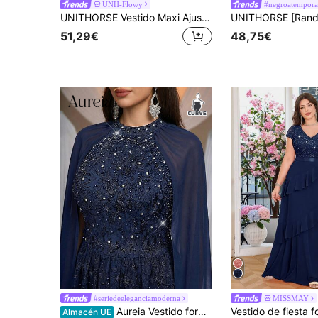
UNH-Flowy
#negroatempora
UNITHORSE Vestido Maxi Ajustado de Manga Corta con Cuello en V de unicolor Mezcla de Rayón para Mujer Boda Fiesta
51,29€
48,75€
#seriedeeleganciamoderna
MISSMAY
Aureia Vestido formal elegante y romántico de talla grande, de color azul marino, con cuello alto, de gasa con bordados de lujo, mangas abultadas, decorado con perlas y rhinestones, corte en línea A, adecuado para bodas, fiestas, ceremonias y eventos formales (diseño intrincado)
Almacén UE