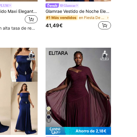
PLUM
Glamrae
BluePlum Vestido Maxi Elegante de Verano Talla Grande con Lentejuelas Coloridas Bordadas, Patchwork de Satén, Bajo de Sirena, Cuello en V y sin Mangas para Otoño
Glamrae Vestido de Noche Elegante Talla Grande Azul Real Profundo con Malla, Un Hombro, Fruncido, Estilizador, Falda Asimétrica Línea A con Abertura Alta, Adecuado para Eventos de Boda, Vestido de Dama de Honor, Todas las Ocasiones Formales, Vestido de Noche con Adornos Pesados
en Fiesta De Graduación Ropa de fiesta para mujer
#1 Más vendidos
41,49€
Clientes con alta tasa de repetición
4
Ahorro de 2,18€