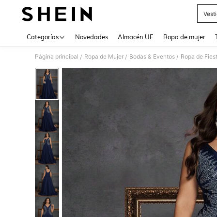
Vest
Use up 
Categorías
Novedades
Almacén UE
Ropa de mujer
Página principal
Ropa de Mujer
Bodas & Eventos
Ropa de Fies
/
/
/