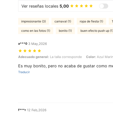
Ver reseñas locales
5,00
impresionante (3)
carnaval (1)
ropa de fiesta (1)
como en las fotos (1)
bonito (1)
buen efecto push up (1
a***0
3 May,2026
Adecuado general: La talla corresponde, Color: Azul Marino, Talla: 
Adecuado general:
La talla corresponde
Color:
Azul Mari
Es muy bonito, pero no acaba de gustar como m
Traducir
f***r
12 Feb,2026