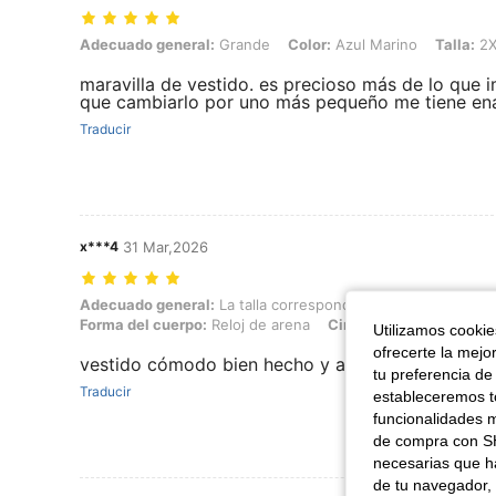
Adecuado general: Grande, Color: Azul Marino, Talla: 2XL
Adecuado general:
Grande
Color:
Azul Marino
Talla:
2X
maravilla de vestido. es precioso más de lo que i
que cambiarlo por uno más pequeño me tiene e
Traducir
x***4
31 Mar,2026
Adecuado general: La talla corresponde, Altura: 177 cm / 70 in, Peso:
Adecuado general:
La talla corresponde
Altura:
177 cm / 
Forma del cuerpo:
Reloj de arena
Cintura:
103 cm / 41 in
Utilizamos cookies
ofrecerte la mejo
vestido cómodo bien hecho y además pesado. el
tu preferencia de
Traducir
estableceremos to
funcionalidades m
de compra con SH
necesarias que h
de tu navegador, 