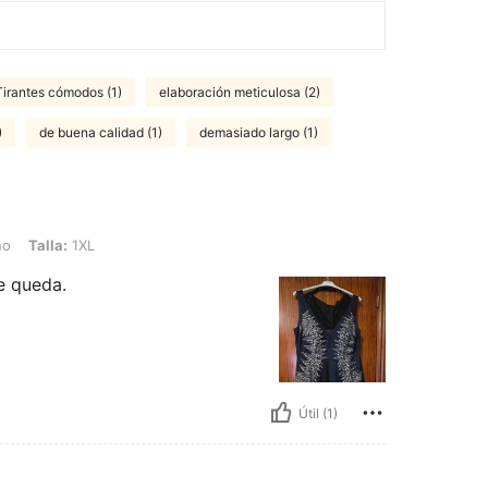
Tirantes cómodos (1)
elaboración meticulosa (2)
)
de buena calidad (1)
demasiado largo (1)
1XL
no
Talla:
1XL
e queda.
Útil (1)