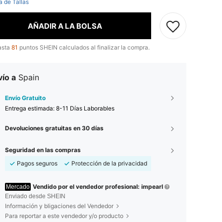
a de Tallas
AÑADIR A LA BOLSA
asta
81
puntos SHEIN calculados al finalizar la compra.
ío a
Spain
Envío Gratuito
Entrega estimada:
8-11 Días Laborables
Devoluciones gratuitas en 30 días
Seguridad en las compras
Pagos seguros
Protección de la privacidad
Vendido por el vendedor profesional: impearl
Mercado
Enviado desde SHEIN
Información y bligaciones del Vendedor
Para reportar a este vendedor y/o producto