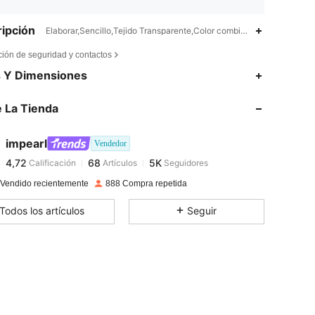
ipción
Elaborar,Sencillo,Tejido Transparente,Color combinado
ción de seguridad y contactos
4,72
68
5K
s Y Dimensiones
 La Tienda
4,72
68
5K
impearl
Vendedor
4,72
68
5K
Calificación
Artículos
Seguidores
m***1
pagado
Hace 1 día
 Vendido recientemente
888 Compra repetida
4,72
68
5K
Todos los artículos
Seguir
4,72
68
5K
4,72
68
5K