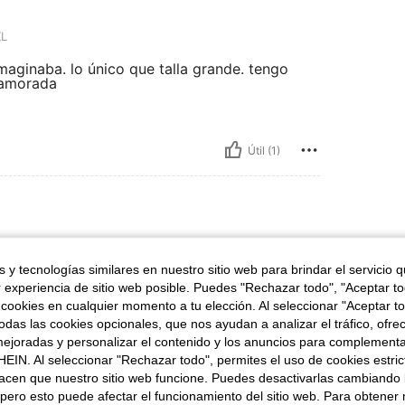
L
maginaba. lo único que talla grande. tengo
namorada
Útil (1)
 111 kg / 245 lbs, Forma del cuerpo: Reloj de arena, Cintura: 103 cm / 41 in, Colo
70 in
Peso:
111 kg / 245 lbs
Color:
Azul Marino
Talla:
4XL
 y tecnologías similares en nuestro sitio web para brindar el servicio qu
r experiencia de sitio web posible. Puedes "Rechazar todo", "Aceptar t
 bordado ha venido perfecto y no engancha.
 cookies en cualquier momento a tu elección. Al seleccionar "Aceptar to
das las cookies opcionales, que nos ayudan a analizar el tráfico, ofre
ejoradas y personalizar el contenido y los anuncios para complementa
EIN. Al seleccionar "Rechazar todo", permites el uso de cookies estri
Útil (1)
acen que nuestro sitio web funcione. Puedes desactivarlas cambiando 
pero esto puede afectar el funcionamiento del sitio web. Para obtener