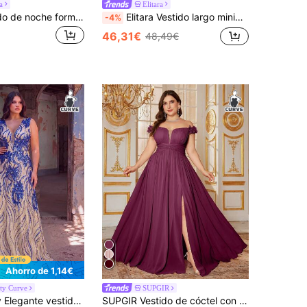
a
Elitara
Coutiva Vestido de noche formal elegante con hombros descubiertos para mujer de talla grande
Elitara Vestido largo minimalista y elegante de talla grande, con hombros descubiertos, drapeado y abertura asimétrica en la falda tipo A, adecuado para bodas, eventos formales, galas y fiestas de cóctel
-4%
46,31€
48,49€
Ahorro de 1,14€
sty Curve
SUPGIR
V, adornado con bordados intrincados y lentejuelas brillantes - Un vestido formal de lujo. Fiesta Primavera Otoño
SUPGIR Vestido de cóctel con escote en V, sin mangas, cintura fruncida, cruzado, con abertura y falda acampanada, para boda, primavera, fiesta y otoño