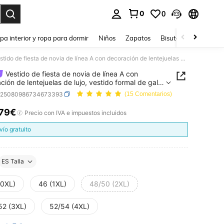
0
0
ar. Press Enter to select.
pa interior y ropa para dormir
Niños
Zapatos
Bisutería Y Accesorio
Vestido de fiesta de novia de línea A con decoración de lentejuelas de lujo, vestido formal de gala de longitud hasta el suelo con escote en V con cuentas y cremallera, vestido formal elegante y vintage con encanto romántico para mujer
Vestido de fiesta de novia de línea A con
ción de lentejuelas de lujo, vestido formal de gala
gitud hasta el suelo con escote en V con cuentas y
z25080986734673393
(15 Comentarios)
lera, vestido formal elegante y vintage con
o romántico para mujer
,79€
ICE AND AVAILABILITY
Precio con IVA e impuestos incluidos
vío gratuito
ES Talla
(0XL)
46 (1XL)
48/50 (2XL)
52 (3XL)
52/54 (4XL)