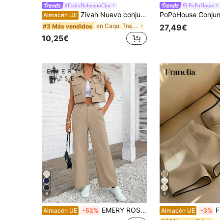
#EstiloBohemioChic
PoPoHouse
Zivah Nuevo conjunto de 2 piezas para primavera/verano, casual, con parte superior de tirantes en forma de espina dorsal y pantalones de pierna ancha con bolsillos, de tela texturizada - B
Almacén UE
en Caqui Trajes de dos piezas para mujer
#3 Más vendidos
27,49€
10,25€
6
5
EMERY ROSE 2 piezas Conjunto de top y pantalones de verano de mujer con diseño de bolsillo y abotonadura sencilla
Franclia 
Almacén UE
-52%
Almacén UE
-3%