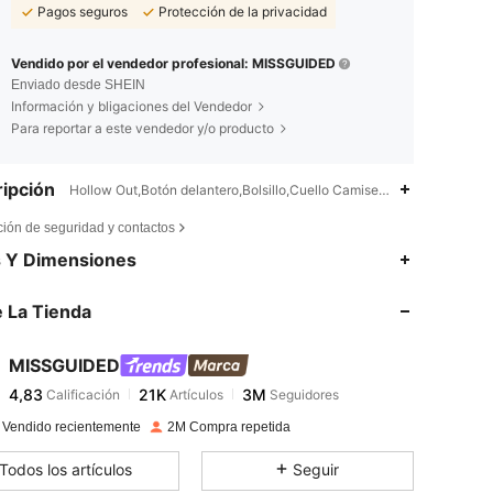
Pagos seguros
Protección de la privacidad
Vendido por el vendedor profesional: MISSGUIDED
Enviado desde SHEIN
Información y bligaciones del Vendedor
Para reportar a este vendedor y/o producto
ipción
Hollow Out,Botón delantero,Bolsillo,Cuello Camisero,Blusa
ción de seguridad y contactos
4,83
21K
3M
s Y Dimensiones
 La Tienda
4,83
21K
3M
MISSGUIDED
4,83
21K
3M
Calificación
Artículos
Seguidores
l***1
pagado
Hace 1 día
 Vendido recientemente
2M Compra repetida
4,83
21K
3M
Todos los artículos
Seguir