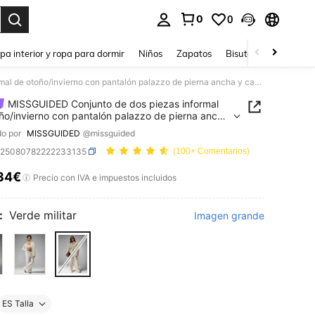
0
0
ar. Press Enter to select.
pa interior y ropa para dormir
Niños
Zapatos
Bisutería Y Accesorio
MISSGUIDED Conjunto de dos piezas informal de otoño/invierno con pantalón palazzo de pierna ancha y camisa holgada con botones en tela con sensación de lino a cuadros en beige y marrón
MISSGUIDED Conjunto de dos piezas informal
ño/invierno con pantalón palazzo de pierna ancha
sa holgada con botones en tela con sensación de
o por
MISSGUIDED
@missguided
 cuadros en beige y marrón
z25080782222233135
(100+ Comentarios)
34€
ICE AND AVAILABILITY
Precio con IVA e impuestos incluidos
:
Verde militar
Imagen grande
ES Talla