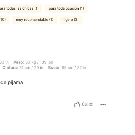
ara todas las chicas (1)
para toda ocasión (1)
(10)
muy recomendable (1)
ligero (3)
 63 kg / 139 lbs, Forma del cuerpo: Reloj de arena, Caderas: 98 cm / 39 in, Cintura
63 in
Peso:
63 kg / 139 lbs
Cintura:
74 cm / 29 in
Busto:
95 cm / 37 in
éde pijama
Útil (0)