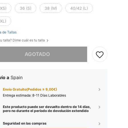
(XS)
36 (S)
38 (M)
40/42 (L)
(XL)
a de Tallas
u talla? Dime cuál es tu talla
imos, este producto está agotado.
AGOTADO
ío a
Spain
Envío Gratuito(Pedidos ≥ 9,00€)
Entrega estimada:
8-11 Días Laborables
Este producto puede ser devuelto dentro de 14 días,
pero no durante el período de devolución extendido
Seguridad en las compras