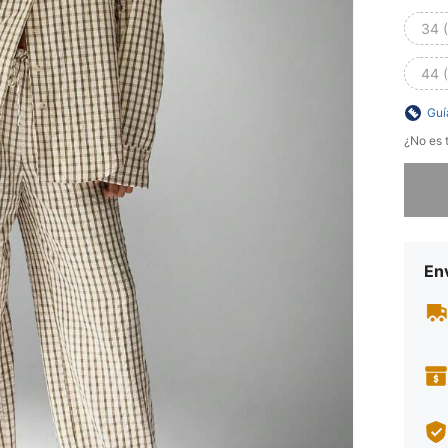
34 
44 
Guí
¿No es t
Lo sent
Env