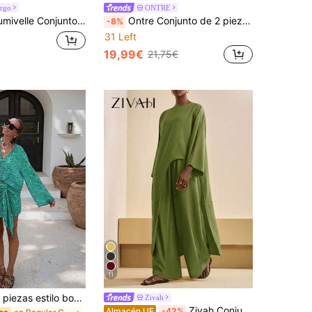
argo
ONTRE
nto de 2 piezas con blusa de cuello de camisa con bolsillo falso y cintura ceñida + pantalones de pierna ancha con cintura elástica para mujer
Ontre Conjunto de 2 piezas para mujer, Nuevo Lanzamiento 2026SS, Ajuste holgado, Color negro sólido, Diseño minimalista elegante y urbano chic, Blusa asimétrica de hombros y pantalones de pierna ancha, Cintura elástica, Adecuado para salidas, vacaciones, bodas, oficinas, escuelas, escapadas románticas
-8%
31 Left
19,99€
21,75€
11
Conjunto de 2 piezas estilo bohemio elegante casual de verano para mujer, top con cuello de camisa y falda con lazo en la cintura, tela fina, atuendo de verano, ropa para exteriores y vacaciones, estética
Zivah
Zivah Conjunto elegante de dos piezas de verano verde oliva para mujer, blusa de lino holgada con mangas de murciélago y bajo asimétrico & pantalón de cintura alta y pierna ancha, traje casual de viaje para uso diario
Almacén UE
-42%