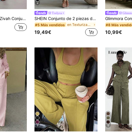
4
Trelyra
Glimm
ivah Conjunto de top con cuello redondo y bajo asimétrico con parches de encaje, y pantalones anchos y sueltos de pierna ancha para mujer
SHEIN Conjunto de 2 piezas de top y pantalones elegante para mujer, traje casual, estilo campestre, adecuado para ocio y vacaciones
en Texturizado Coords de mujer
#5 Más vendidos
#8 Más vendid
19,49€
10,99€
4
6