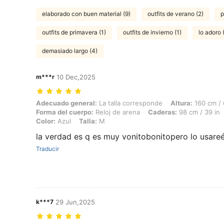
elaborado con buen material (9)
outfits de verano (2)
p
outfits de primavera (1)
outfits de invierno (1)
lo adoro 
demasiado largo (4)
m***r
10 Dec,2025
Adecuado general: La talla corresponde, Altura: 160 cm / 63 in, Peso:
Adecuado general:
La talla corresponde
Altura:
160 cm / 
Forma del cuerpo:
Reloj de arena
Caderas:
98 cm / 39 in
Color:
Azul
Talla:
M
la verdad es q es muy vonitobonitopero lo usare
Traducir
k***7
29 Jun,2025