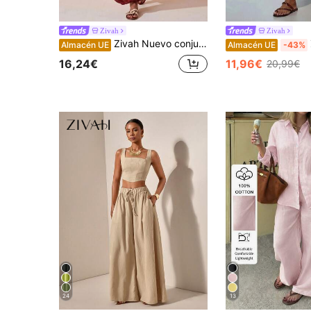
Zivah
Zivah
Zivah Nuevo conjunto de verano de dos piezas estilo boho casual de vacaciones, estilo occidental y nómada, con top sin espalda de cuello halter en tono marrón rojizo + pantalones jogger con lazo. Adecuado para vacaciones, festivales de música, viajes, salidas diarias, playa, fiestas, estilo occidental, estilo nómada, atuendos de aeropuerto, atuendos de brunch, casual
Z
Almacén UE
Almacén UE
-43%
16,24€
11,96€
20,99€
24
13