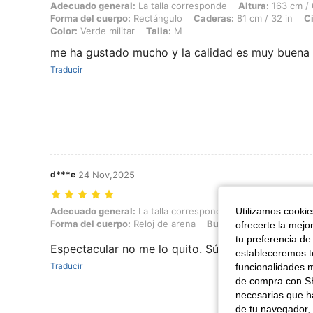
Adecuado general: La talla corresponde, Altura: 163 cm / 64 in, Peso:
Adecuado general:
La talla corresponde
Altura:
163 cm / 
Forma del cuerpo:
Rectángulo
Caderas:
81 cm / 32 in
Ci
Color:
Verde militar
Talla:
M
me ha gustado mucho y la calidad es muy buena
Traducir
d***e
24 Nov,2025
Utilizamos cookies
Adecuado general: La talla corresponde, Altura: 169 cm / 67 in, Peso: 
Adecuado general:
La talla corresponde
Altura:
169 cm / 
Forma del cuerpo:
Reloj de arena
Busto:
80 cm / 31 in
C
ofrecerte la mejo
tu preferencia de
Espectacular no me lo quito. Súper cómodo y soy
estableceremos to
Traducir
funcionalidades m
de compra con SH
necesarias que h
de tu navegador, 