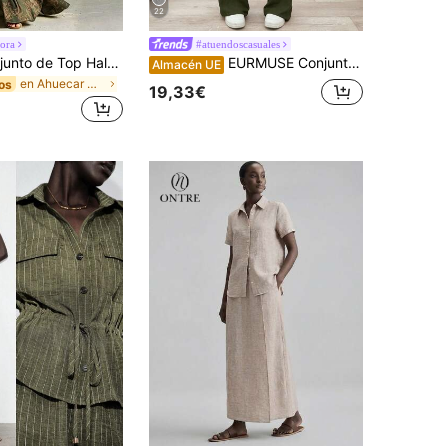
22
ora
#atuendoscasuales
Glimmora Conjunto de Top Halter y Falda Verde Oliva Retro con Cuello Retorcido Calado, Conjunto de Dos Piezas para Vacaciones en la Playa
EURMUSE Conjunto de dos piezas: pantalón y top
Almacén UE
en Ahuecar Coords de mujer
os
19,33€