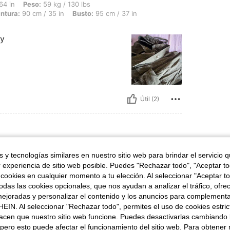
 59 kg / 130 lbs, Forma del cuerpo: Rectángulo, Caderas: 81 cm / 32 in, Cintura: 90
64 in
Peso:
59 kg / 130 lbs
ntura:
90 cm / 35 in
Busto:
95 cm / 37 in
 y
Útil (2)
 y tecnologías similares en nuestro sitio web para brindar el servicio qu
64 kg / 141 lbs, Caderas: 99 cm / 39 in, Forma del cuerpo: Reloj de arena, Busto: 8
67 in
Peso:
64 kg / 141 lbs
Caderas:
99 cm / 39 in
intura:
71 cm / 28 in
Color:
Azul
Talla:
M
r experiencia de sitio web posible. Puedes "Rechazar todo", "Aceptar t
 cookies en cualquier momento a tu elección. Al seleccionar "Aceptar to
 alta y queda largo el pantalón. Se agradece
das las cookies opcionales, que nos ayudan a analizar el tráfico, ofre
ejoradas y personalizar el contenido y los anuncios para complementa
EIN. Al seleccionar "Rechazar todo", permites el uso de cookies estri
acen que nuestro sitio web funcione. Puedes desactivarlas cambiando 
Útil (0)
pero esto puede afectar el funcionamiento del sitio web. Para obtener