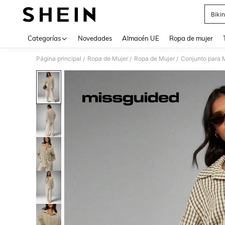
Bikin
Use up 
Categorías
Novedades
Almacén UE
Ropa de mujer
Página principal
Ropa de Mujer
Ropa de Mujer
Conjunto para 
/
/
/