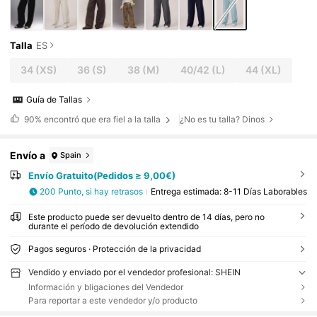
Talla
ES
34
(XS)
36
(S)
38
(M)
40/42
(L)
44
(XL)
Guía de Tallas
90%
encontró que era fiel a la talla
¿No es tu talla? Dinos
Envío a
Spain
Envío Gratuito(Pedidos ≥ 9,00€)
200 Punto, si hay retrasos
Entrega estimada:
8-11 Días Laborables
Este producto puede ser devuelto dentro de 14 días, pero no
durante el período de devolución extendido
Pagos seguros · Protección de la privacidad
Vendido y enviado por el vendedor profesional: SHEIN
Información y bligaciones del Vendedor
Para reportar a este vendedor y/o producto