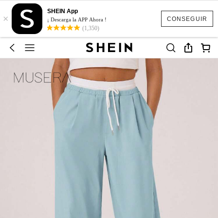
SHEIN App
×
CONSEGUIR
¡ Descarga la APP Ahora !
(1,350)