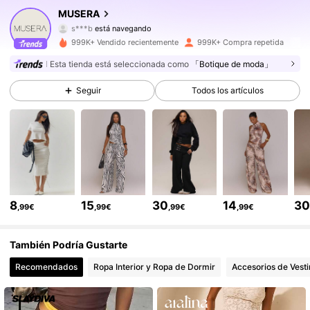
MUSERA
s***b
está navegando
4.3M Seguidores
4,83
999K+ Vendido recientemente
999K+ Compra repetida
Esta tienda está seleccionada como
「Botique de moda」
4.3M Seguidores
4,83
Seguir
Todos los artículos
4.3M Seguidores
4,83
4.3M Seguidores
4,83
8
15
30
14
3
,99€
,99€
,99€
,99€
4.3M Seguidores
4,83
También Podría Gustarte
4.3M Seguidores
4,83
Recomendados
Ropa Interior y Ropa de Dormir
Accesorios de Vesti