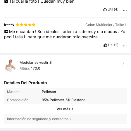
Tal
cual
la
foto
!
Quedan
muy
bien
Útil
(4)
k***v
Color: Multicolor / Talla: L
Me
encantan
!
Son
ideales
,
adem
á
s
de
muy
c
ó
modos
.
Yo
ped
í
talla
L
para
que
me
quedaran
rollo
oversize
Útil
(2)
Modelar es vestir:
S
Altura:
170.0
Detalles Del Producto
Material:
Poliéster
Composición:
95% Poliéster, 5% Elastano
Ver más
Información de seguridad y contactos
4.3M Seguidores
4,83