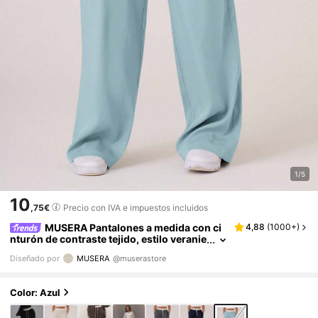
1/5
10
,75€
Precio con IVA e impuestos incluidos
MUSERA Pantalones a medida con ci
4,88
(
1000+
)
nturón de contraste tejido, estilo veranie
go Y2K lindo de los 90, casual, cápsula,
Diseñado por
MUSERA
@muserastore
vacaciones, otoño, vuelta al cole
Color: Azul