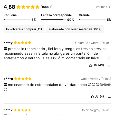
4,88
(1000+)
Ver más
Pequeña
La talla corresponde
Grande
5%
90%
5%
lo volveré a comprar
(11)
elaborado con buen material
(500+)
n***y
Color: Gris Claro / Talla: L
precios
lo
recomiendo
,
fiel
foto
y
tengo
los
tres
colores
los
recomiendo
aaaahh
la
tela
no
abriga
es
un
pantal
ó
n
de
entretiempo
y
verano
,
si
te
sirvi
ó
mi
comentario
un
laike
gracias
👍
🙂
😉
😊
😁
😘
👍
🙂
😉
Útil
(49)
b***n
Color: Verde / Talla: S
me
enamore
de
este
pantalon
de
verdad
como
😍😍😍😍😍😍
😍
Útil
(4)
n***7
Color: Negro / Talla: L