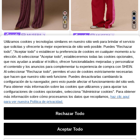
8
5
MUSERA
MUSERA
MUSERA Pantalón de pi
MUSERA Pantalones de
Almacén UE
Utilizamos cookies y tecnologías similares en nuestro sitio web para brindar el servicio
Almacén UE
erna ancha con cinturón de corbata
chándal de pierna ancha con cintur
#1 Más vendidos
en Multicolor Pantalones informales
que solicitas y ofrecerte la mejor experiencia de sitio web posible. Puedes "Rechazar
14
,49€
grueso, a rayas, veraniego, primave
a de cordón, panel de contraste de
todo", "Aceptar todo" o establecer tu preferencia de cookies en cualquier momento a tu
21
ral, sexy, lindo, para vacaciones, sal
nailon, casual para el aeropuerto, la
,77€
elección. Al seleccionar "Aceptar todo", estableceremos todas las cookies opcionales,
idas, ocasiones, Ibiza, elegante, pu
librería, otoño, verano
que nos ayudan a analizar el tráfico, ofrecer funcionalidades mejoradas y personalizar
esta de sol, fiestas
el contenido y los anuncios para complementar tu experiencia de compra con SHEIN.
Al seleccionar "Rechazar todo", permites el uso de cookies estrictamente necesarias
que hacen que nuestro sitio web funcione. Puedes desactivarlas cambiando la
configuración de tu navegador, pero esto puede afectar el funcionamiento del sitio web.
Para obtener más información sobre las cookies que utilizamos y para ajustar tus
Mostrar artículos similares con stock
Ver todo
configuraciones de cookies opcionales, selecciona "Administrar cookies". Para obtener
más información sobre cómo procesamos los datos que recopilamos,
haz clic aquí
para ver nuestra Política de privacidad.
Rechazar Todo
Aceptar Todo
Lo sentimos, este producto está agotado.