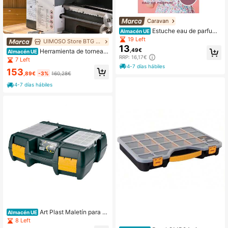
Caravan
Estuche eau de parfum
Almacén UE
caravan nº 26, 150 + 30 ml señora
19 Left
UIMOSO Store BTG EU
13
,49€
Herramienta de tornead
Almacén UE
RRP: 16,17€
o
7 Left
4-7 días hábiles
153
,89€
-3%
160,28€
4-7 días hábiles
Art Plast Maletín para h
Almacén UE
erramientas eléctricas en polipropil
8 Left
eno L400xP340xH133 mm con 2 o