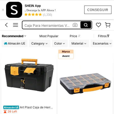
Caja De Herramientas
SHEIN App
×
Caja Herramientas
CONSEGUIR
¡ Descarga la APP Ahora !
(1,350)
Caja Herramientas Vacía
Caja Para Herramientas Vacía
Caja De Herramientas Plástico
Recommended
Most Popular
Price
Filtros
Caja De Herramientas
Almacén UE
Category
Color
Material
Escenarios
Art Plast Caja de Herra
Almacén UE
mientas Funcional con Tapa con Bi
26 Left