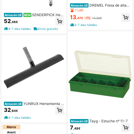
DREMEL Fresa de alta v
Almacén UE
elocidad 7,8 mm (144)
1 Left
SENDERPICK Herr
Almacén UE
NEW
13
,47€
-7%
14,56€
amienta de torneado
52
,48€
4-7 días hábiles
4-7 días hábiles
Envío gratuito
YUNRUX Herramienta d
Almacén UE
e torneado
32
,94€
4-7 días hábiles
Tayg - Estuche nº 11-7
Almacén UE
7
,48€