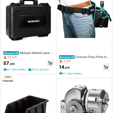
Workpro Maletín para H
Almacén UE
erramientas Plástico Duro 46,5 x 36
Cinturon Para Porta Her
29 Left
Almacén UE
x 17,5 cm
ramientas Acolchado Bag115
4 Left
57
,23€
14
,81€
4-7 días hábiles
Envío gratuito
4-7 días hábiles