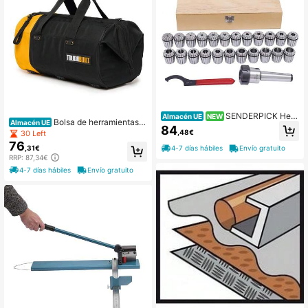
SENDERPICK Herr
Almacén UE
NEW
Bolsa de herramientas T
Almacén UE
amienta de torneado
84
oughbuilt Massive Mouth tb-60-20
,48€
30 Left
50 cm
76
4-7 días hábiles
Envío gratuito
,31€
RRP: 87,34€
4-7 días hábiles
Envío gratuito