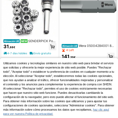
SENDERPICK Port
Almacén UE
NEW
aherramientas
31
Wera 05004284001 80
Almacén UE
,68€
09 Cyclop Pocket Set 3, juego de c
4 Left
arracas, 27 piezas
4-7 días hábiles
Envío gratuito
141
,20€
4-7 días hábiles
Envío gratuito
Utilizamos cookies y tecnologías similares en nuestro sitio web para brindar el servicio
que solicitas y ofrecerte la mejor experiencia de sitio web posible. Puedes "Rechazar
todo", "Aceptar todo" o establecer tu preferencia de cookies en cualquier momento a tu
elección. Al seleccionar "Aceptar todo", estableceremos todas las cookies opcionales,
que nos ayudan a analizar el tráfico, ofrecer funcionalidades mejoradas y personalizar
el contenido y los anuncios para complementar tu experiencia de compra con SHEIN.
Al seleccionar "Rechazar todo", permites el uso de cookies estrictamente necesarias
que hacen que nuestro sitio web funcione. Puedes desactivarlas cambiando la
configuración de tu navegador, pero esto puede afectar el funcionamiento del sitio web.
Para obtener más información sobre las cookies que utilizamos y para ajustar tus
configuraciones de cookies opcionales, selecciona "Administrar cookies". Para obtener
más información sobre cómo procesamos los datos que recopilamos,
haz clic aquí
para ver nuestra Política de privacidad.