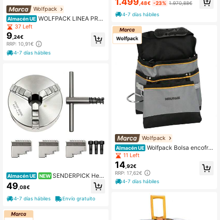
1.499
,48€
-23%
1.970,88€
Wolfpack
4-7 días hábiles
WOLFPACK LINEA PRO
Almacén UE
FESIONAL Fresa Rotativa Para Met
37 Left
ales HSS Ø 6 x 80 mm. Para Taladro
9
,24€
/ Fresadora
RRP: 10,91€
4-7 días hábiles
Wolfpack
Wolfpack Bolsa encofra
Almacén UE
dor nylon sencilla con asa
11 Left
14
,92€
RRP: 17,62€
SENDERPICK Herr
Almacén UE
NEW
4-7 días hábiles
amienta de torneado
49
,08€
4-7 días hábiles
Envío gratuito