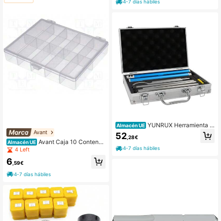
4-7 días hábiles
YUNRUX Herramienta d
Almacén UE
e torneado
Avant
52
,28€
Avant Caja 10 Contened
Almacén UE
ores De 22x44x18,5mm Transpare
4-7 días hábiles
4 Left
nte
6
,59€
4-7 días hábiles