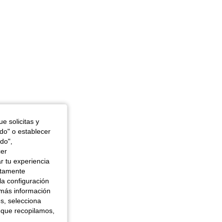
e solicitas y
odo" o establecer
do",
cer
r tu experiencia
ctamente
la configuración
 más información
es, selecciona
 que recopilamos,