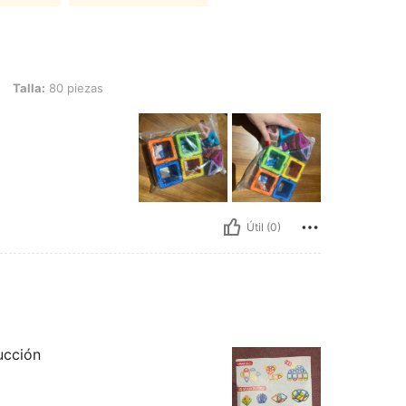
 piezas
Talla:
80 piezas
Útil (0)
ucción