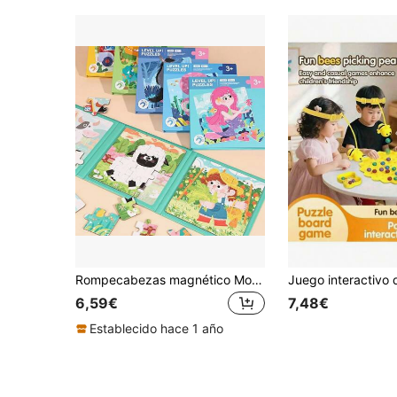
Rompecabezas magnético Montessori 3 en 1, juguete educativo preescolar para niños y niñas de 3 a 6 años, regalo de Navidad, juguete de rompecabezas interactivo para padres e hijos para mejorar la concentración y el pensamiento lógico
6,59€
7,48€
Establecido hace 1 año