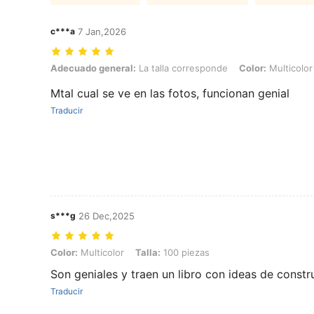
c***a
7 Jan,2026
Adecuado general: La talla corresponde, Color: Multicolor, Talla: 80
Adecuado general:
La talla corresponde
Color:
Multicolor
Mtal cual se ve en las fotos, funcionan genial
Traducir
s***g
26 Dec,2025
Color: Multicolor, Talla: 100 piezas
Color:
Multicolor
Talla:
100 piezas
Son geniales y traen un libro con ideas de constr
Traducir