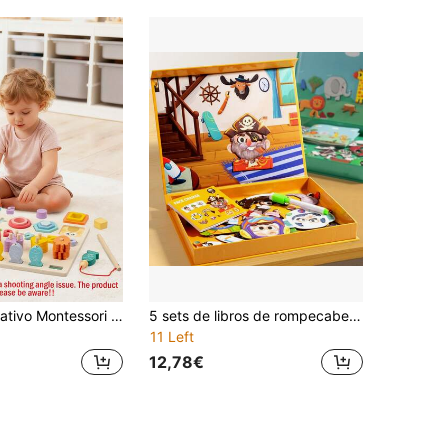
Juguete educativo Montessori para niños 5 en 1: Rompecabezas de emparejamiento de formas, Juego de pesca y apilamiento, Bloques de números, Juego de inserción de palitos, para niños y niñas pequeños
5 sets de libros de rompecabezas magnéticos, animales transformables, dinosaurios, transporte, vestidos de niña, juguetes portátiles y reutilizables para niños
11 Left
12,78€