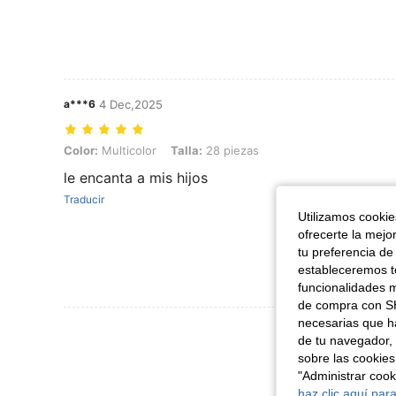
a***6
4 Dec,2025
Color: Multicolor, Talla: 28 piezas
Color:
Multicolor
Talla:
28 piezas
le encanta a mis hijos
Traducir
Utilizamos cookies
ofrecerte la mejo
tu preferencia de
estableceremos to
funcionalidades m
de compra con SH
necesarias que h
Ver Más Re
de tu navegador, 
sobre las cookies
"Administrar coo
haz clic aquí para