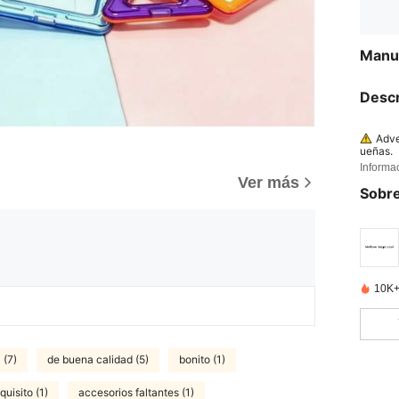
Manua
Descr
Adve
ueñas.
Informa
Adve
Ver más
Sobre
10K+
 (7)
de buena calidad (5)
bonito (1)
quisito (1)
accesorios faltantes (1)