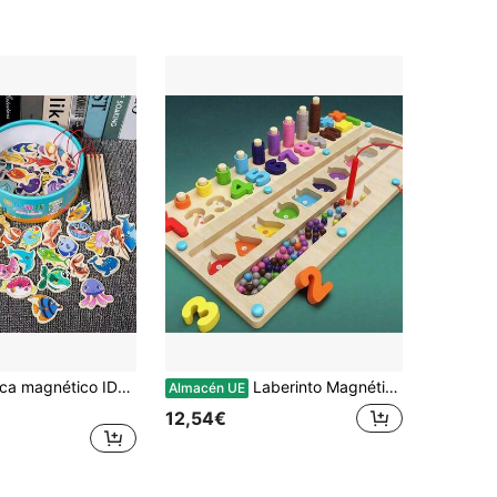
36 Left
(1000+)
Juego de pesca magnético IDS con imanes de vida marina coloridos - Juguete educativo, incluye peces, tortuga, pulpo, estrella de mar e imanes a juego - Regalo ideal para cumpleaños y Navidad, apto para juego en el agua, juego sensorial, juego de roles, juegos educativos, recursos de aprendizaje temprano, diversión familiar, incluye imanes con forma de peces e imanes educativos
Laberinto Magnético de Números de Colores, Adecuado para Niños Pequeños, Juego de Números de Colores de Madera Montessori - Juguete de Habilidades Motoras Finas para Niños y Niñas de 3-5 Años
Almacén UE
12,54€