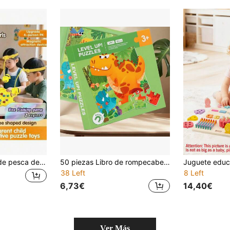
Juego interactivo de pesca de abejas, incluye tablero de colmena, modelo de abeja giratorio (soporta juego de 2 o 4 personas) y marcador de tarro de miel - adecuado para reuniones familiares y juegos de mesa para adultos, colorido, con patrones de abejas vívidos
50 piezas Libro de rompecabezas magnético Montessori, rompecabezas de 3 en 1 de animales, vehículos, granja y escenas oceánicas de colores, adecuado para niños de 3 a 6 años, libro de juegos magnéticos, libro tranquilo portátil para viajes, juguetes Montessori, observación cognitiva, aprendizaje práctico, actividad preescolar y de jardín de infantes, regalo de Navidad y cumpleaños para niños y niñas
38 Left
8 Left
6,73€
14,40€
Ver Más