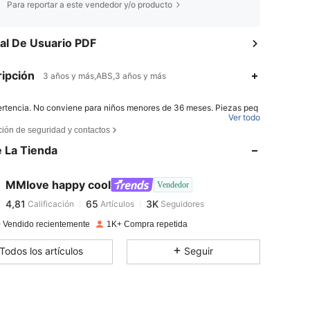
Para reportar a este vendedor y/o producto
l De Usuario PDF
ipción
3 años y más,ABS,3 años y más
rtencia. No conviene para niños menores de 36 meses. Piezas peq
4,81
65
3K
Ver todo
ción de seguridad y contactos
rtencia. Utilícese bajo la vigilancia directa de un adulto.
 La Tienda
4,81
65
3K
MMlove happy cool
Vendedor
4,81
65
3K
Calificación
Artículos
Seguidores
m***c
pagado
Hace 1 día
 Vendido recientemente
1K+ Compra repetida
4,81
65
3K
Todos los artículos
Seguir
4,81
65
3K