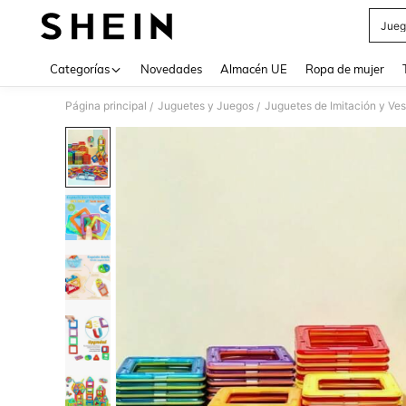
Jueg
Use up 
Categorías
Novedades
Almacén UE
Ropa de mujer
Página principal
Juguetes y Juegos
Juguetes de Imitación y Ves
/
/