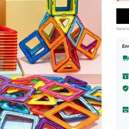
Gana h
Env