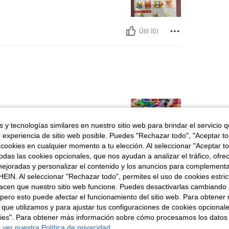
Útil (0)
 y tecnologías similares en nuestro sitio web para brindar el servicio qu
r experiencia de sitio web posible. Puedes "Rechazar todo", "Aceptar t
 cookies en cualquier momento a tu elección. Al seleccionar "Aceptar to
das las cookies opcionales, que nos ayudan a analizar el tráfico, ofre
Útil (0)
ejoradas y personalizar el contenido y los anuncios para complementa
EIN. Al seleccionar "Rechazar todo", permites el uso de cookies estri
acen que nuestro sitio web funcione. Puedes desactivarlas cambiando 
señas
pero esto puede afectar el funcionamiento del sitio web. Para obtener
 que utilizamos y para ajustar tus configuraciones de cookies opcional
kies". Para obtener más información sobre cómo procesamos los datos
 ver nuestra Política de privacidad.