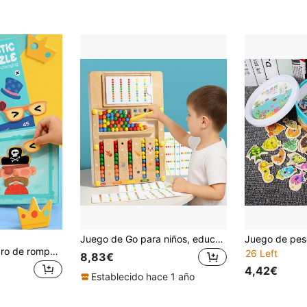
(1000+)
Juego de Go para niños, educación temprana, entrenamiento de lógica y pensamiento, juego de rompecabezas de reconocimiento de colores para jardín de infantes, juego de laberinto con lápiz y bola magnética, desafío de concentración para niños de 3 a 6 años, juego de mesa de alineación y combinación de colores para interacción entre padres e hijos y ejercicio de concentración
POKOJA LAND Libro de rompecabezas magnético para niños, juego de tablero plegable portátil de 3 partes, actividad educativa temprana de emparejamiento de formas, juguete de viaje para desarrollar la motricidad fina para niños pequeños 36M+
26 Left
8,83€
4,42€
Establecido hace 1 año