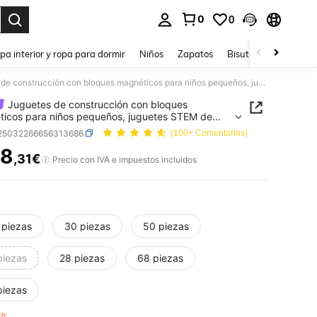
0
0
ar. Press Enter to select.
pa interior y ropa para dormir
Niños
Zapatos
Bisutería Y Accesorio
Juguetes de construcción con bloques magnéticos para niños pequeños, juguetes STEM de imanes de gran tamaño, juego educativo de constructor magnético, juguetes magnéticos para niños de 3+ años, regalos de cumpleaños, regalo de imanes de color aleatorio
Juguetes de construcción con bloques
icos para niños pequeños, juguetes STEM de
 de gran tamaño, juego educativo de constructor
l25032266656313686
(100+ Comentarios)
ico, juguetes magnéticos para niños de 3+ años,
8
s de cumpleaños, regalo de imanes de color
,31€
ICE AND AVAILABILITY
Precio con IVA e impuestos incluidos
io
 piezas
30 piezas
50 piezas
piezas
28 piezas
68 piezas
piezas
eft