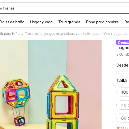
o Imanes
and down arrow keys to navigate search Búsqueda Reciente and Buscar y Encontr
Trajes de baño
Hogar y Vida
Talla grande
Ropa para hombre
Ro
tir para Niños
Tableros de juegos magnéticos y de fieltro para niños
/
/
magnét
imanes
SKU: s
magnét
regalo
Desde
PR
aleator
Talla
100
48 
80 
26 L