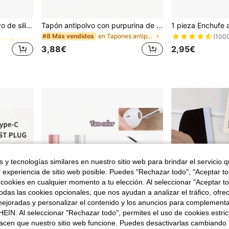
en Tapones antipolvo
4 piezas de tapón antipolvo de silicona, color negro, compatible con puerto de carga tipo C de y Android, tapón antipolvo universal de silicona suave para puerto tipo C en teléfonos inteligentes y tabletas
Tapón antipolvo con purpurina de diamante y caja de almacenamiento, compatible con Apple 17 Pro Max 16 Pro Max 15 Pro Max 16 Plus 15 Plus 17Air puerto de carga Tipo-C para teléfono
en Tapones antipolvo
en Tapones antipolvo
en Tapones antipolvo
#8 Más vendidos
(100
3,88€
2,95€
en Tapones antipolvo
 y tecnologías similares en nuestro sitio web para brindar el servicio qu
r experiencia de sitio web posible. Puedes "Rechazar todo", "Aceptar t
 cookies en cualquier momento a tu elección. Al seleccionar "Aceptar to
das las cookies opcionales, que nos ayudan a analizar el tráfico, ofre
ejoradas y personalizar el contenido y los anuncios para complementa
EIN. Al seleccionar "Rechazar todo", permites el uso de cookies estri
acen que nuestro sitio web funcione. Puedes desactivarlas cambiando 