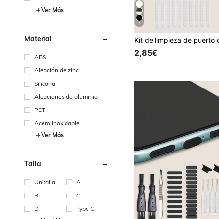
Ver Más
4
Material
2,85€
ABS
Aleación de zinc
Silicona
Aleaciones de aluminio
PET
Acero Inoxidable
Ver Más
Talla
Unitalla
A
B
C
D
Type C