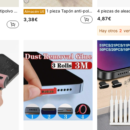
10 piezas de pegatinas antipolvo para teléfonos móviles, tapones antipolvo
1 pieza Tapón anti-polvo de silicona para puerto de carga, compatible con smartphones Apple/Android con puerto tipo C, tapa antipolvo
Almacén UE
4,87€
3,38€
Hay otros
2
ven