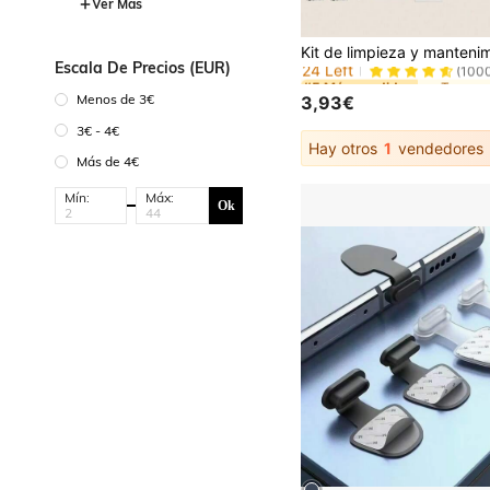
Ver Más
#5 Más vendidos
24 Left
(100
Escala De Precios (EUR)
#5 Más vendidos
#5 Más vendidos
24 Left
24 Left
(100
(100
Menos de 3€
3,93€
#5 Más vendidos
24 Left
(100
3€ - 4€
Hay otros
1
vendedores
Más de 4€
Mín:
Máx:
Ok