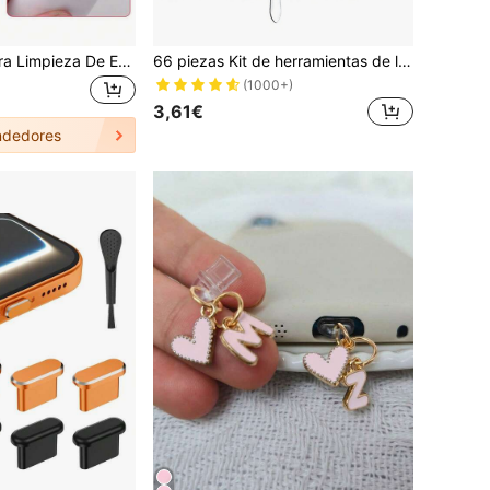
Pluma Portátil Para Limpieza De Enchufes De Auriculares Con Cepillo Suave Multifuncional Y Limpiador De Esponja De Peluche Para Auriculares, Tapones Para Los Oídos, Teléfonos Móviles, Dispositivos Digitales, Teclados De Ordenador
66 piezas Kit de herramientas de limpieza universal para puertos de altavoz de teléfonos móviles, compatible con iPhone y otros teléfonos, incluye 25 hisopos de limpieza, 1 cepillo de cerdas suaves, 24 filtros de aire para altavoces de teléfonos, 5 tapones antipolvo y 1 pinza, compatible con puertos de carga Tipo-C/Lightning
(1000+)
3,61€
dedores