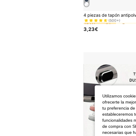
#2 Más vendidos
(500+)
#2 Más vendidos
#2 Más vendidos
(500+)
(500+)
3,23€
#2 Más vendidos
(500+)
Utilizamos cookies
ofrecerte la mejo
tu preferencia de
estableceremos to
funcionalidades m
de compra con SH
necesarias que h