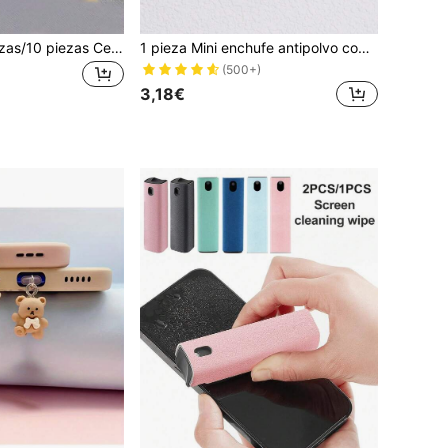
50 piezas/20 piezas/10 piezas Cepillos de limpieza mini, adecuados para limpiar agujeros y grietas, cepillos de limpieza electrónicos de cerdas suaves, cepillos de limpieza de nailon ultrafinos anti-obstrucción para el baño, adecuados para limpiar agujeros de teléfonos, grietas del inodoro, herramientas de limpieza del hogar, adecuados para el cabezal de ducha, el teclado del teléfono, la computadora, la computadora portátil, etc., Juego de 5 piezas de cepillos de limpieza
1 pieza Mini enchufe antipolvo con diseño de tortuga, colgante DIY compatible con puerto de carga de iPhone y puerto de carga tipo C
(500+)
3,18€