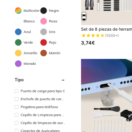
Multicolor
Negro
Blanco
Rosa
Azul
Gris
(1000+)
3,74€
Verde
Rojo
Amarillo
Marrón
Morado
Tipo
Puerto de carga para tipo C
Enchufe de puerto de carga
para iphone
Pegatina para teléfono
Cepillo de Limpieza para T
eléfono
Cepillo de limpieza de auric
ulares
Conector de Auriculares