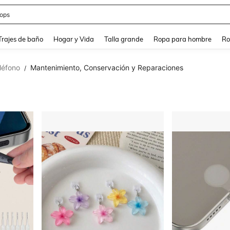
ops
and down arrow keys to navigate search Búsqueda Reciente and Buscar y Encontr
Trajes de baño
Hogar y Vida
Talla grande
Ropa para hombre
Ro
léfono
Mantenimiento, Conservación y Reparaciones
/