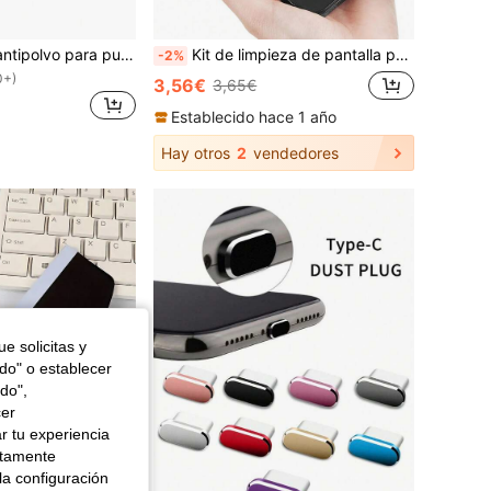
1 pieza Enchufe antipolvo para puerto de carga de teléfono celular con diseño de oso de granos de café, compatible con cargadores de iPhone/Tipo-C/Android
Kit de limpieza de pantalla portátil multifuncional - Spray de limpieza de pantalla universal y herramientas, spray de limpieza de pantalla, limpiador de pantalla, adecuado para teléfonos inteligentes, tabletas, portátiles, monitores, televisores, cámaras, etc.
-2%
0+)
3,56€
3,65€
Establecido hace 1 año
Hay otros
2
vendedores
e solicitas y
odo" o establecer
do",
cer
r tu experiencia
ctamente
la configuración