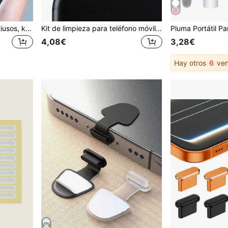
Limpiador de pantalla multiusos, kit de limpieza de pantalla portátil, adecuado para pantallas de automóviles, teléfonos inteligentes y tabletas, juego de limpieza de teléfonos, spray de limpieza de pantallas, solución de limpieza de pantallas táctiles, herramientas de limpieza de pantallas, kit de limpieza de pantallas de computadoras portátiles, limpiador de pantallas de TV, limpiador de tabletas e iPads, limpiador de monitores
Kit de limpieza para teléfono móvil de 9 piezas: Cinta adhesiva, Cepillo para puerto de carga, Limpiador de orificios de audio, Cepillo de limpieza de brechas, Paño de limpieza, Tapones de polvo de silicona
4,08€
3,28€
Hay otros
6
ven