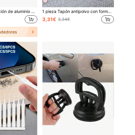
4 piezas de aleación de aluminio + 4 piezas de tapones antipolvo de silicona USB-C para iPhone 17 Pro/Pro Max, Galaxy S25 y todos los dispositivos USB-C, color naranja cósmico
1 pieza Tapón antipolvo con forma de corazón rosa de metal, Protector de puerto de carga con 26 letras en forma de corazón, Accesorio decorativo DIY para teléfono compatible con Apple/Tipo-C, Accesorio antipolvo para dispositivos móviles, Tapón antipolvo con letra corazón de estilo femenino, Regalo para amigos, Regalo del Día de San Valentín, Pequeño regalo de festival, Regalos para la madre, la familia, los amigos, el cumpleaños, accesorios de teléfono, adorno de teléfono
3,31€
3,34€
dedores