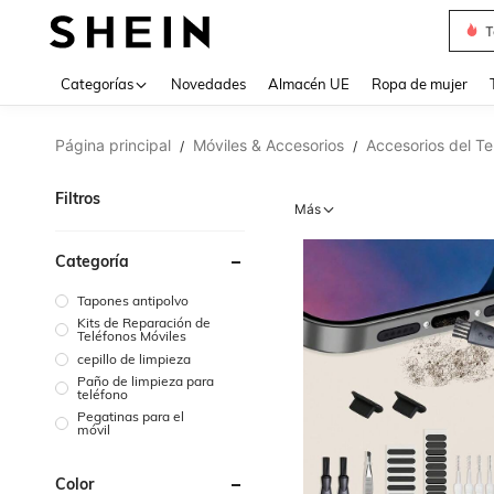
T
Use up 
Categorías
Novedades
Almacén UE
Ropa de mujer
Página principal
Móviles & Accesorios
Accesorios del Te
/
/
Filtros
Más
Categoría
Tapones antipolvo
Kits de Reparación de
Teléfonos Móviles
cepillo de limpieza
Paño de limpieza para
teléfono
Pegatinas para el
móvil
Color