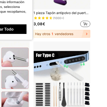
 más información
es, selecciona
 que recopilamos,
2 piezas Raspador de película de hidrogel para teléfono, herramientas de instalación de protector de pantalla de teléfono
1 pieza Tapón antipolvo del puerto de datos USB tipo C, puerto de carga del teléfono, conector de alimentación, tapón antipolvo de metal con acabado brillante
0+)
(1000+)
3,08€
ar Todo
Hay otros
1
vendedores