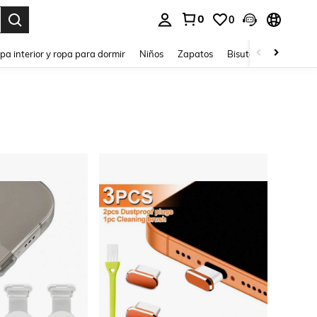
0
0
ar. Press Enter to select.
pa interior y ropa para dormir
Niños
Zapatos
Bisutería Y Accesorio