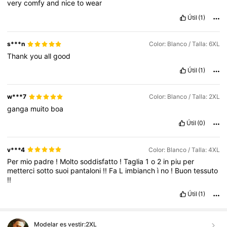
very
comfy
and
nice
to
wear
Útil
(1)
s***n
Color: Blanco / Talla: 6XL
Thank
you
all
good
Útil
(1)
w***7
Color: Blanco / Talla: 2XL
ganga
muito
boa
Útil
(0)
v***4
Color: Blanco / Talla: 4XL
Per
mio
padre
!
Molto
soddisfatto
!
Taglia
1
o
2
in
piu
per
metterci
sotto
suoi
pantaloni
!!
Fa
L
imbianch
ì
no
!
Buon
tessuto
!!
Útil
(1)
Modelar es vestir:
2XL