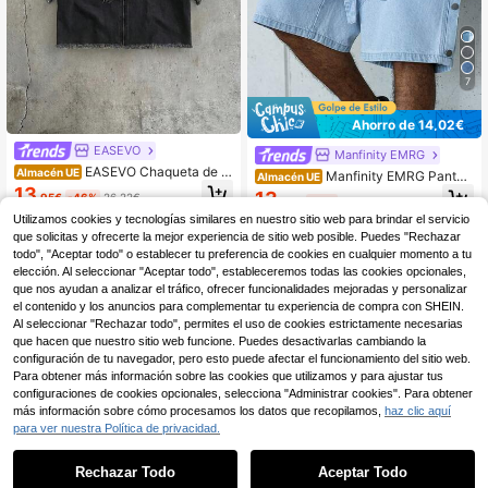
7
Ahorro de 14,02€
EASEVO
Manfinity EMRG
EASEVO Chaqueta de m
Almacén UE
Manfinity EMRG Pantal
Almacén UE
anga corta estilo vintage con apliqu
ones cortos vaqueros de pierna anc
13
13
,95€
-46%
26,22€
es y bordados artesanales en camis
,47€
-51%
27,49€
ha casuales de talla grande para ho
a de color claro para hombre
Utilizamos cookies y tecnologías similares en nuestro sitio web para brindar el servicio
mbres con cinturón de múltiples he
billas, moda callejera
que solicitas y ofrecerte la mejor experiencia de sitio web posible. Puedes "Rechazar
todo", "Aceptar todo" o establecer tu preferencia de cookies en cualquier momento a tu
elección. Al seleccionar "Aceptar todo", estableceremos todas las cookies opcionales,
que nos ayudan a analizar el tráfico, ofrecer funcionalidades mejoradas y personalizar
el contenido y los anuncios para complementar tu experiencia de compra con SHEIN.
Al seleccionar "Rechazar todo", permites el uso de cookies estrictamente necesarias
que hacen que nuestro sitio web funcione. Puedes desactivarlas cambiando la
configuración de tu navegador, pero esto puede afectar el funcionamiento del sitio web.
Para obtener más información sobre las cookies que utilizamos y para ajustar tus
configuraciones de cookies opcionales, selecciona "Administrar cookies". Para obtener
más información sobre cómo procesamos los datos que recopilamos,
haz clic aquí
para ver nuestra Política de privacidad.
Rechazar Todo
Aceptar Todo
Lo sentimos, este producto está agotado.