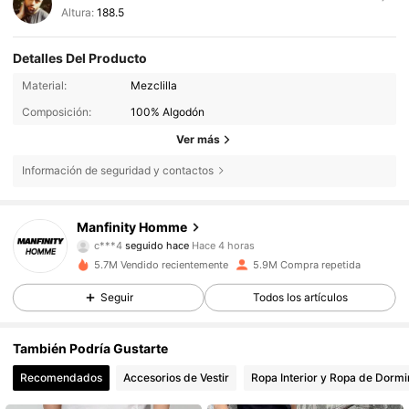
Altura:
188.5
Detalles Del Producto
Material:
Mezclilla
Composición:
100% Algodón
Ver más
Información de seguridad y contactos
606K Seguidores
4,86
Manfinity Homme
c***4
seguido hace
Hace 4 horas
j***0
está navegando
5.7M Vendido recientemente
5.9M Compra repetida
606K Seguidores
4,86
Seguir
Todos los artículos
606K Seguidores
4,86
También Podría Gustarte
Recomendados
Accesorios de Vestir
Ropa Interior y Ropa de Dormi
606K Seguidores
4,86