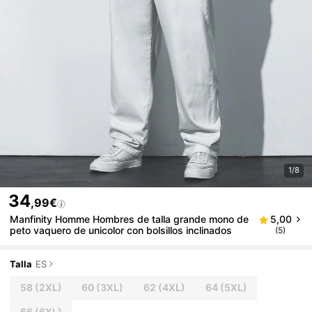
1/8
34
,99€
Manfinity Homme Hombres de talla grande mono de
5,00
peto vaquero de unicolor con bolsillos inclinados
(5)
Talla
ES
58
(2XL)
60
(3XL)
62
(4XL)
64
(5XL)
66
(6XL)