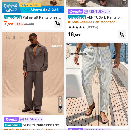
15
Ahorro de 3,22€
VENTUSAIL
Palmeraft Pantalones c
VENTUSAIL Pantalones
Almacén UE
Almacén UE
asuales de lino de unicolor para ho
de algodón de unicolor con bolsillos
#1 Más vendidos
en Recortado Pantalones de hombre
7
,65€
-29%
10,87€
mbres, moda minimalista para uso d
para hombres, moda para verano, ot
(1000+)
iario, otoño, vacaciones
oño y días festivos
16
,97€
8
MUSERO
Musero Pantalones de li
Almacén UE
no oversize solo para primavera, ve
#4 Más vendidos
en Botón Pantalones de hombre