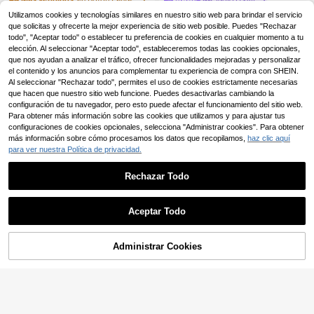
VENTUSAIL
rano, vacaciones y Pascua
15
VENTUSAIL Pantalones
Almacén UE
Utilizamos cookies y tecnologías similares en nuestro sitio web para brindar el servicio
,99€
casuales de pierna recta para homb
#3 Más vendidos
en A rayas Pantalones de hombre
que solicitas y ofrecerte la mejor experiencia de sitio web posible. Puedes "Rechazar
re, nuevo modelo de moda de estilo
todo", "Aceptar todo" o establecer tu preferencia de cookies en cualquier momento a tu
16
callejero americano, a rayas beige,
,49€
elección. Al seleccionar "Aceptar todo", estableceremos todas las cookies opcionales,
estilo hip hop de alta calle, adecuad
que nos ayudan a analizar el tráfico, ofrecer funcionalidades mejoradas y personalizar
o para vacaciones, playa/salida/via
el contenido y los anuncios para complementar tu experiencia de compra con SHEIN.
je/uso casual, versátil para todas la
s estaciones, gran regalo para novi
Al seleccionar "Rechazar todo", permites el uso de cookies estrictamente necesarias
o/esposo, Y2K
que hacen que nuestro sitio web funcione. Puedes desactivarlas cambiando la
configuración de tu navegador, pero esto puede afectar el funcionamiento del sitio web.
Para obtener más información sobre las cookies que utilizamos y para ajustar tus
configuraciones de cookies opcionales, selecciona "Administrar cookies". Para obtener
más información sobre cómo procesamos los datos que recopilamos,
haz clic aquí
para ver nuestra Política de privacidad.
Rechazar Todo
5
Aceptar Todo
Ahorro de 6,49€
Administrar Cookies
VENTUSAIL
AÑADIR A LA BOLSA
VENTUSAIL Pantalones
Almacén UE
cortos de hombre de unicolor con c
1 pieza Pantalones de lino beige de
#4 Más vendidos
en Casual - Casual de vacaciones Pantalones cortos
ordón en la cintura, bolsillos y textur
pierna ancha para hombre, cintura
(500+)
13
a de algodón puro, pantalones corto
,49€
elástica con cordón, pierna recta su
6
s casuales para vacaciones
elta, pantalones largos, adecuados
,61€
-49%
13,10€
para playa de verano, vacaciones e