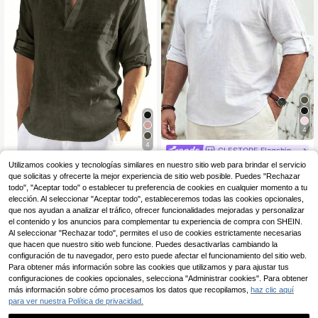
4
4
GLESTORE Flagship Store
Camisa de hombre de talla grande d
glestore Camisa de hombre de estil
Utilizamos cookies y tecnologías similares en nuestro sitio web para brindar el servicio
e estilo vintage de unicolor con cue
o vintage, de color liso, con mangas
30 Left
16
que solicitas y ofrecerte la mejor experiencia de sitio web posible. Puedes "Rechazar
,74€
llo vuelto, hecha de tela de lino, ade
remangadas y cuello alto; ligera y tr
todo", "Aceptar todo" o establecer tu preferencia de cookies en cualquier momento a tu
14
cuada para todas las estaciones, es
anspirable, confeccionada en algod
,40€
elección. Al seleccionar "Aceptar todo", estableceremos todas las cookies opcionales,
pecialmente apropiada para el otoñ
ón 100 %
que nos ayudan a analizar el tráfico, ofrecer funcionalidades mejoradas y personalizar
o
el contenido y los anuncios para complementar tu experiencia de compra con SHEIN.
Al seleccionar "Rechazar todo", permites el uso de cookies estrictamente necesarias
que hacen que nuestro sitio web funcione. Puedes desactivarlas cambiando la
configuración de tu navegador, pero esto puede afectar el funcionamiento del sitio web.
Para obtener más información sobre las cookies que utilizamos y para ajustar tus
configuraciones de cookies opcionales, selecciona "Administrar cookies". Para obtener
más información sobre cómo procesamos los datos que recopilamos,
haz clic aquí
para ver nuestra Política de privacidad.