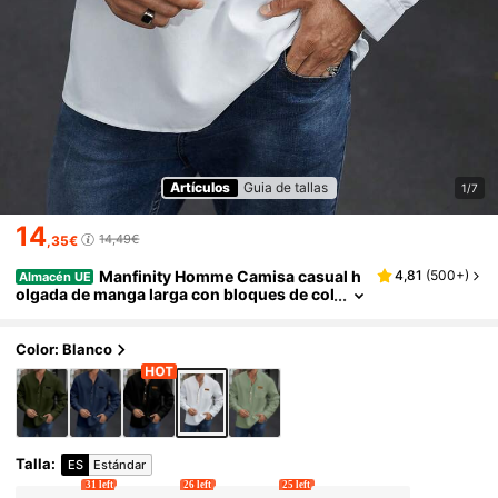
Artículos
Guia de tallas
1/7
14
14,49€
,35€
Manfinity Homme Camisa casual h
4,81
(
500+
)
Almacén UE
olgada de manga larga con bloques de col
or para hombre talla grande, primavera/v
erano, top blanco para hombre, otoño, formal
Color: Blanco
Talla
:
ES
Estándar
31 left
26 left
25 left