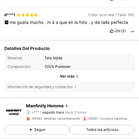
d***1
Color: azul real / Talla: 3XL
me
gusta
mucho
.
m
á
s
que
en
la
foto
.
y
de
talla
perfecta
Útil
(2)
Detalles Del Producto
Material:
Tela tejida
Composición:
100% Poliéster
Ver más
Información de seguridad y contactos
608K Seguidores
4,86
Manfinity Homme
s***7
seguido hace
Hace 3 horas
p***2
está navegando
608K Seguidores
4,86
999K+ Vendido recientemente
999K+ Compra repetida
Seguir
Todos los artículos
608K Seguidores