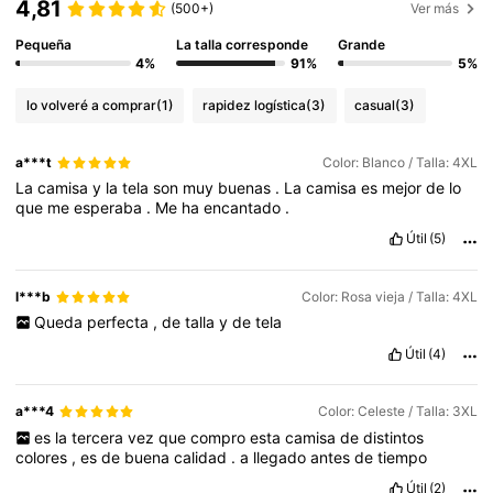
4,81
(500+)
Ver más
Pequeña
La talla corresponde
Grande
4%
91%
5%
lo volveré a comprar
(1)
rapidez logística
(3)
casual
(3)
a***t
Color: Blanco / Talla: 4XL
La
camisa
y
la
tela
son
muy
buenas
.
La
camisa
es
mejor
de
lo
que
me
esperaba
.
Me
ha
encantado
.
Útil
(5)
l***b
Color: Rosa vieja / Talla: 4XL
Queda
perfecta
,
de
talla
y
de
tela
Útil
(4)
a***4
Color: Celeste / Talla: 3XL
es
la
tercera
vez
que
compro
esta
camisa
de
distintos
colores
,
es
de
buena
calidad
.
a
llegado
antes
de
tiempo
Útil
(2)