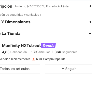
ipción
Invierno (<10ºC/50ºF),Forrado,Poliéster
ción de seguridad y contactos
4,83
1.7K
36K
s Y Dimensiones
 La Tienda
4,83
1.7K
36K
Manfinity NXTstreet
4,83
1.7K
36K
Calificación
Artículos
Seguidores
C***y
pagado
Hace 1 día
Vendido recientemente
6.7K Compra repetida
4,83
1.7K
36K
Todos los artículos
Seguir
4,83
1.7K
36K
4,83
1.7K
36K
4,83
1.7K
36K