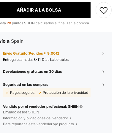
AÑADIR A LA BOLSA
asta
28
puntos SHEIN calculados al finalizar la compra.
ío a
Spain
Envío Gratuito(Pedidos ≥ 9,00€)
Entrega estimada:
8-11 Días Laborables
Devoluciones gratuitas en 30 días
Seguridad en las compras
Pagos seguros
Protección de la privacidad
Vendido por el vendedor profesional: SHEIN
Enviado desde SHEIN
Información y bligaciones del Vendedor
Para reportar a este vendedor y/o producto