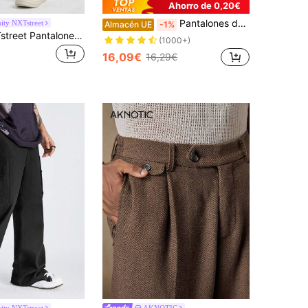
Ahorro de 0,20€
Pantalones de lino sueltos con cordón y bolsillo, unicolor, casuales, cómodos para primavera, verano, otoño e invierno
ity NXTstreet
Almacén UE
-1%
Manfinity NXTstreet Pantalones tejidos de pierna ancha para hombre con patrón inglés bordado
(1000+)
16,09€
16,29€
ity NXTstreet
AKNOTIC