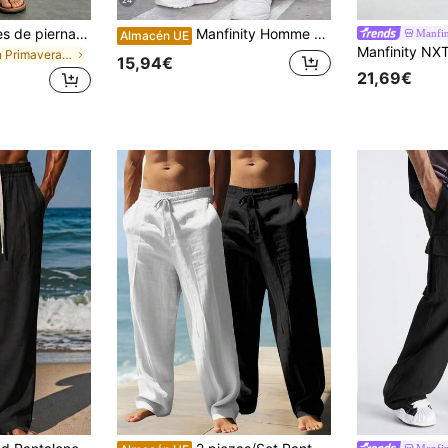
24
Pantalones casuales de pierna recta de unicolor para hombres con bolsillos, uso diario de verano y vacaciones
Manfinity Homme Pantalones cargo jogger casuales con cintura con cordón y corte ajustado para hombres, versátiles, para otoño
Manfin
Almacén UE
en Primavera/Verano/Otoño Pantalones de hombre
15,94€
21,69€
Manfin