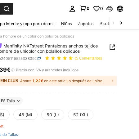
0
0
ar. Press Enter to select.
pa interior y ropa para dormir
Niños
Zapatos
Bisutería Y Accesorio
a hombre de unicolor con bolsillos oblicuos
Manfinity NXTstreet Pantalones anchos tejidos
ombre de unicolor con bolsillos oblicuos
m2405115525338392
(5 Comentarios)
,39€
ICE AND AVAILABILITY
Precio con IVA y aranceles incluidos
Ahorra
1,22€
en este artículo después de unirte.
ES Talla
(S)
48 (M)
50 (L)
52 (XL)
eft
a de Tallas