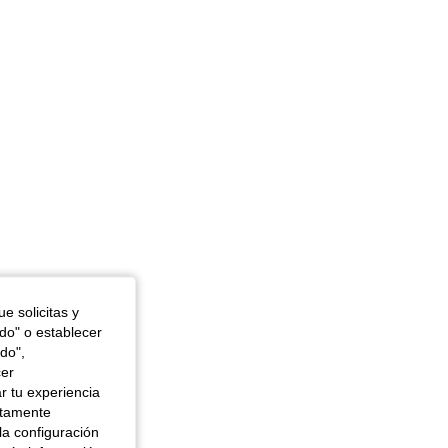
30 in, Color: Negro, Talla: XL
e solicitas y
odo" o establecer
do",
cer
r tu experiencia
ctamente
la configuración