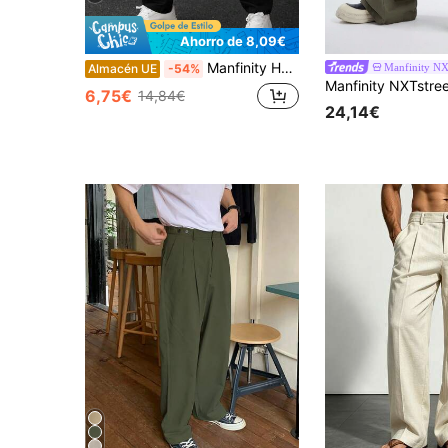
Ahorro de 8,09€
Manfinity Homme Pantalones negros con cordón para hombres, diseño cómodo y práctico, adecuado para salidas casuales, citas, bodas, fotografía, estilo Y2K, prenda versátil y esencial para el armario en todas las estaciones
Manfinity NX
Almacén UE
-54%
6,75€
14,84€
24,14€