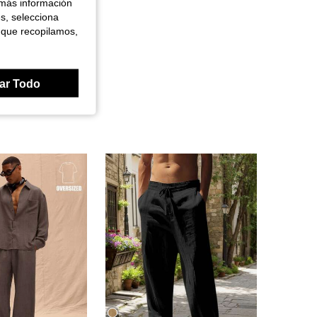
 más información
es, selecciona
 que recopilamos,
ar Todo