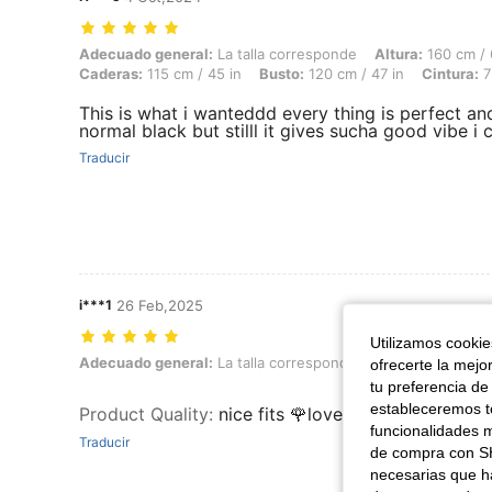
Adecuado general: La talla corresponde, Altura: 160 cm / 63 in, Peso:
Adecuado general:
La talla corresponde
Altura:
160 cm / 
Caderas:
115 cm / 45 in
Busto:
120 cm / 47 in
Cintura:
7
This is what i wanteddd every thing is perfect and
normal black but stilll it gives sucha good vibe i 
Traducir
i***1
26 Feb,2025
Utilizamos cookies
Adecuado general: La talla corresponde, Color: Negro, Talla: M
Adecuado general:
La talla corresponde
Color:
Negro
T
ofrecerte la mejo
tu preferencia de
estableceremos to
Product Quality
:
nice fits 🌹lovely purchase
funcionalidades m
Traducir
de compra con SH
necesarias que h