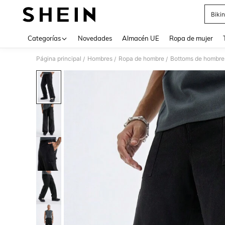
Bikin
Use up 
Categorías
Novedades
Almacén UE
Ropa de mujer
Página principal
Hombres
Ropa de hombre
Bottoms de hombre
/
/
/