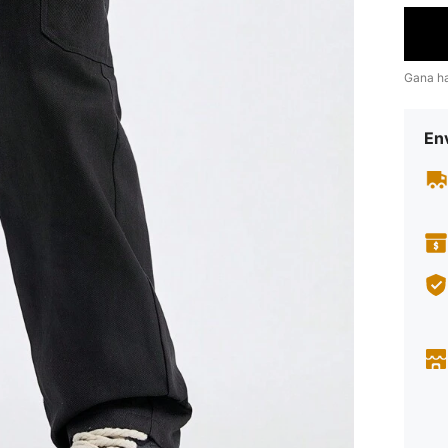
Gana h
Env