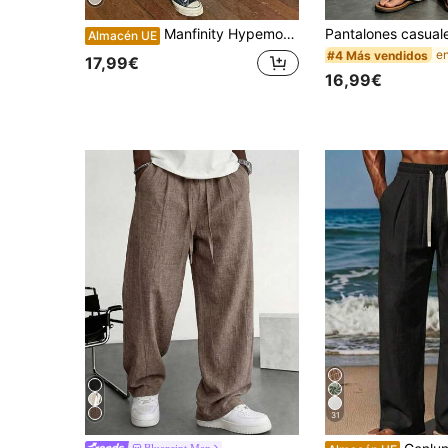
Manfinity Hypemode Pantalones casuales sencillos de unicolor para hombre, otoño
Almacén UE
#4 Más vendidos
17,99€
16,99€
31
Blueprint Man