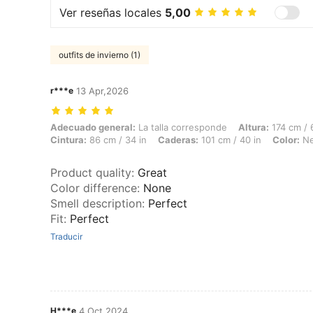
Ver reseñas locales
5,00
outfits de invierno (1)
r***e
13 Apr,2026
Adecuado general: La talla corresponde, Altura: 174 cm / 69 in, Peso: 
Adecuado general:
La talla corresponde
Altura:
174 cm / 
Cintura:
86 cm / 34 in
Caderas:
101 cm / 40 in
Color:
Ne
Product quality
:
Great
Color difference
:
None
Smell description
:
Perfect
Fit
:
Perfect
Traducir
H***e
4 Oct,2024