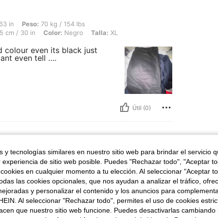
 70 kg / 154 lbs, Caderas: 115 cm / 45 in, Busto: 120 cm / 47 in, Cintura: 75 cm / 
63 in
Peso:
70 kg / 154 lbs
5 cm / 30 in
Color:
Negro
Talla:
XL
 colour even its black just
cant even tell ….
Útil (0)
 y tecnologías similares en nuestro sitio web para brindar el servicio qu
alla:
M
r experiencia de sitio web posible. Puedes "Rechazar todo", "Aceptar t
 cookies en cualquier momento a tu elección. Al seleccionar "Aceptar to
das las cookies opcionales, que nos ayudan a analizar el tráfico, ofre
ejoradas y personalizar el contenido y los anuncios para complementa
EIN. Al seleccionar "Rechazar todo", permites el uso de cookies estri
acen que nuestro sitio web funcione. Puedes desactivarlas cambiando 