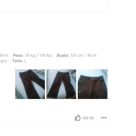
79 kg / 174 lbs, Busto: 101 cm / 40 in, Cintura: 86 cm / 34 in, Caderas: 101 cm / 4
69 in
Peso:
79 kg / 174 lbs
Busto:
101 cm / 40 in
gro
Talla:
L
Útil (0)