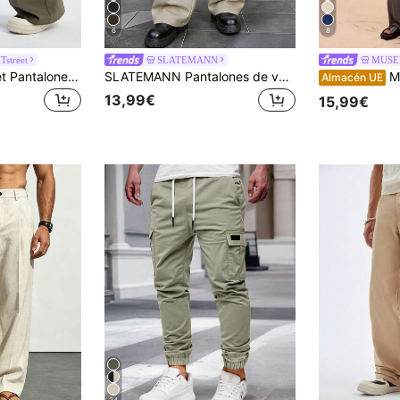
6
8
Tstreet
SLATEMANN
MUSE
Manfinity NXTstreet Pantalones de carga holgados casuales de pierna ancha tejidos para hombres
SLATEMANN Pantalones de vestir blancos holgados casuales versátiles con pliegues para hombres
Musero P
Almacén UE
13,99€
15,99€