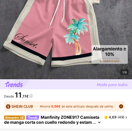
1/6
11
,11€
Desde
Ahorra
0,56€
en este artículo después de unirte.
Manfinity ZONE917 Camiseta
4,69
(
49
)
Almacén UE
de manga corta con cuello redondo y estam
pado de letra y palmera, y pantalones corto
s con cordón en la cintura, conjunto casual diari