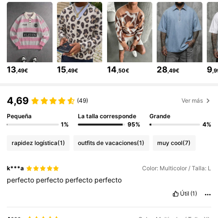
81K Seguidores
4,74
81K Seguidores
4,74
13
15
14
28
9
,49€
,49€
,50€
,49€
,
81K Seguidores
4,74
4,69
(49)
Ver más
81K Seguidores
4,74
Pequeña
La talla corresponde
Grande
1%
95%
4%
rapidez logística
(1)
outfits de vacaciones
(1)
muy cool
(7)
81K Seguidores
4,74
k***a
Color: Multicolor / Talla: L
perfecto
perfecto
perfecto
perfecto
81K Seguidores
4,74
Útil
(1)
81K Seguidores
4,74