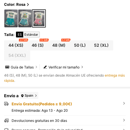
o para hombres
Color: Rosa
Talla
:
ES
Estándar
22 left
15 left
12 left
44
(XS)
46
(S)
48
(M)
50
(L)
52
(XL)
54
(XXL)
Guía de Tallas
Verificar mi tamaño
​46 (S), 48 (M), 50 (L) se envían desde Almacén UE ofreciendo
entrega más
rápida
.
Envío a
Spain
Envío Gratuito(Pedidos ≥ 9,00€)
Entrega estimada:
Ago 13 - Ago 20
Devoluciones gratuitas en 30 días