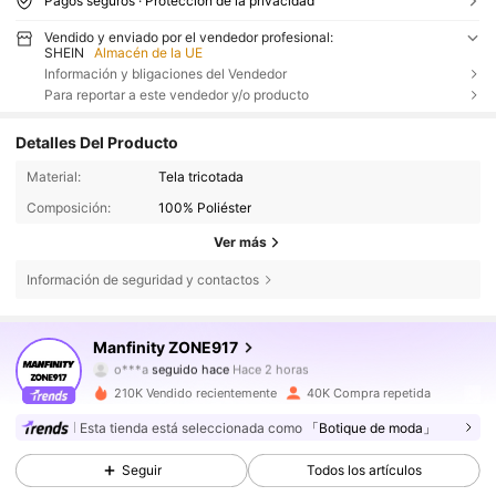
Pagos seguros · Protección de la privacidad
Vendido y enviado por el vendedor profesional:
SHEIN
Almacén de la UE
Información y bligaciones del Vendedor
Para reportar a este vendedor y/o producto
Detalles Del Producto
Material:
Tela tricotada
Composición:
100% Poliéster
Ver más
Información de seguridad y contactos
81K Seguidores
4,74
Manfinity ZONE917
o***a
seguido hace
Hace 2 horas
m***4
está navegando
81K Seguidores
4,74
210K Vendido recientemente
40K Compra repetida
Esta tienda está seleccionada como
「Botique de moda」
81K Seguidores
4,74
Seguir
Todos los artículos