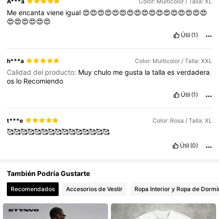
A***a
Color: Multicolor / Talla: XL
Me
encanta
viene
igual
😍😍😍😍😍😍😍😍😍😍😍😍😍😍😍😍😍
😍😍😍😍😍😍
81K Seguidores
4,74
Útil
(1)
h***a
Color: Multicolor / Talla: XXL
Calidad del producto:
Muy
chulo
me
gusta
la
talla
es
verdadera
os
lo
Recomiendo
Útil
(1)
t***e
Color: Rosa / Talla: XL
🥰🥰🥰🥰🥰🥰🥰🥰🥰🥰🥰🥰🥰🥰🥰
Útil
(0)
También Podría Gustarte
Recomendados
Accesorios de Vestir
Ropa Interior y Ropa de Dormi