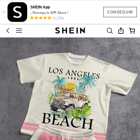
SHEIN App
×
CONSEGUIR
¡ Descarga la APP Ahora !
(1,350)