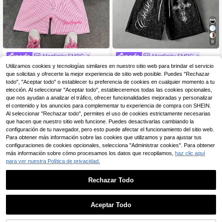
9
Manfinity EMRG
Manfinity EMRG
Manfinity EMRG Conjun
Manfinity EMRG Conjunto de
Almacén UE
NEW
Utilizamos cookies y tecnologías similares en nuestro sitio web para brindar el servicio
to de camisa y pantalones cortos a
2 piezas para hombre con estampa
22 Left
#4 Más vendidos
en Carta Conjuntos de camisas para hombre
que solicitas y ofrecerte la mejor experiencia de sitio web posible. Puedes "Rechazar
rayas casual de verano para hombr
do negro & gris, camiseta de manga
17
17
todo", "Aceptar todo" o establecer tu preferencia de cookies en cualquier momento a tu
,99€
-10%
19,99€
,49€
es
corta con estampado de cruz gótic
elección. Al seleccionar "Aceptar todo", estableceremos todas las cookies opcionales,
a & retrato + pantalones cortos con
que nos ayudan a analizar el tráfico, ofrecer funcionalidades mejoradas y personalizar
cordón, estilo retro Y2K de calle am
el contenido y los anuncios para complementar tu experiencia de compra con SHEIN.
ericana, atuendo casual para festiv
al de música de verano y fiesta
Al seleccionar "Rechazar todo", permites el uso de cookies estrictamente necesarias
que hacen que nuestro sitio web funcione. Puedes desactivarlas cambiando la
configuración de tu navegador, pero esto puede afectar el funcionamiento del sitio web.
Para obtener más información sobre las cookies que utilizamos y para ajustar tus
configuraciones de cookies opcionales, selecciona "Administrar cookies". Para obtener
más información sobre cómo procesamos los datos que recopilamos,
haz clic aquí
para ver nuestra Política de privacidad.
Rechazar Todo
Aceptar Todo