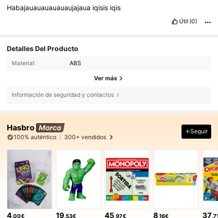
Habajauauauauauaujajaua
iqisis
iqis
Útil
(0)
Detalles Del Producto
Material:
ABS
Ver más
Información de seguridad y contactos
Hasbro
Seguir
100% auténtico
300+ vendidos
4
19
45
8
37
,00€
,53€
,97€
,16€
,7