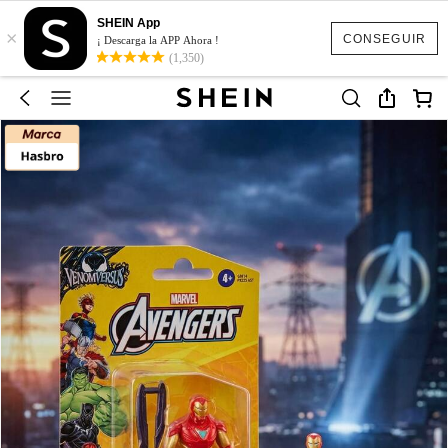
SHEIN App
×
CONSEGUIR
¡ Descarga la APP Ahora !
(1,350)