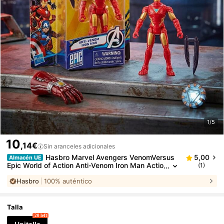
1/5
10
,14€
Sin aranceles adicionales
Hasbro Marvel Avengers VenomVersus
5,00
Almacén UE
Epic World of Action Anti-Venom Iron Man Actio
(1)
n Figure G18145X0
Hasbro
100% auténtico
Talla
20 left