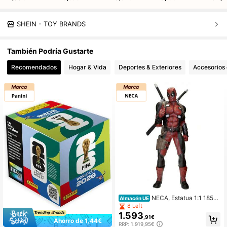
SHEIN - TOY BRANDS
También Podría Gustarte
Recomendados
Hogar & Vida
Deportes & Exteriores
Accesorios 
NECA, Estatua 1:1 185C
Almacén UE
m De Life Size
8 Left
1.593
,91€
Ahorro de 1,44€
RRP: 1.919,95€