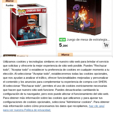
s. Alta calidad y detalles realistas p
ara fans y coleccionistas. Perfectos
para recrear batallas y momentos ic
ónicos del cine y cómics. Regalo id
eal para niños y adultos amantes de
l universo de superhéroes.
Juego de mesa de estrategia c
NEW
on cartas Happy Little Dinosaurs En
5
,28€
glish Unicorn
Funko
Funko Deluxe: CSM - C
Almacén UE
Utilizamos cookies y tecnologías similares en nuestro sitio web para brindar el servicio
hainsaw Man 83632F
31 Left
que solicitas y ofrecerte la mejor experiencia de sitio web posible. Puedes "Rechazar
todo", "Aceptar todo" o establecer tu preferencia de cookies en cualquier momento a tu
23
,74€
elección. Al seleccionar "Aceptar todo", estableceremos todas las cookies opcionales,
que nos ayudan a analizar el tráfico, ofrecer funcionalidades mejoradas y personalizar
el contenido y los anuncios para complementar tu experiencia de compra con SHEIN.
Al seleccionar "Rechazar todo", permites el uso de cookies estrictamente necesarias
que hacen que nuestro sitio web funcione. Puedes desactivarlas cambiando la
configuración de tu navegador, pero esto puede afectar el funcionamiento del sitio web.
Para obtener más información sobre las cookies que utilizamos y para ajustar tus
configuraciones de cookies opcionales, selecciona "Administrar cookies". Para obtener
más información sobre cómo procesamos los datos que recopilamos,
haz clic aquí
para ver nuestra Política de privacidad.
Funko