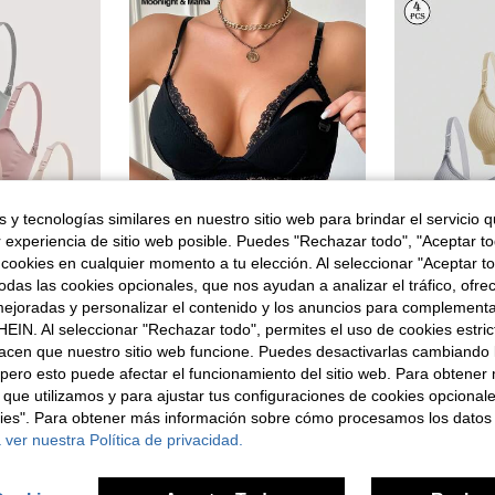
 y tecnologías similares en nuestro sitio web para brindar el servicio qu
r experiencia de sitio web posible. Puedes "Rechazar todo", "Aceptar t
4
 cookies en cualquier momento a tu elección. Al seleccionar "Aceptar to
6
das las cookies opcionales, que nos ayudan a analizar el tráfico, ofre
en Estiramiento medio Sujetadores de maternidad
ejoradas y personalizar el contenido y los anuncios para complementa
ia fruncidos para maternidad, paquete de 3 para madres
#eleganciadeencaje
)
EIN. Al seleccionar "Rechazar todo", permites el uso de cookies estri
Moonlight&Mama Sostén de lactancia con detalle de encaje de unicolor para maternidad
Almacén UE
(
en Estiramiento medio Sujetadores de maternidad
en Estiramiento medio Sujetadores de maternidad
acen que nuestro sitio web funcione. Puedes desactivarlas cambiando 
)
)
18,11€
6,39€
18,1
pero esto puede afectar el funcionamiento del sitio web. Para obtener
en Estiramiento medio Sujetadores de maternidad
)
 que utilizamos y para ajustar tus configuraciones de cookies opcional
kies". Para obtener más información sobre cómo procesamos los datos
 ver nuestra Política de privacidad.