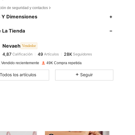
ción de seguridad y contactos
4,87
49
28K
s Y Dimensiones
 La Tienda
4,87
49
28K
Nevaeh
Vendedor
4,87
49
28K
Calificación
Artículos
Seguidores
m***o
pagado
Hace 1 día
 Vendido recientemente
49K Compra repetida
4,87
49
28K
Todos los artículos
Seguir
4,87
49
28K
4,87
49
28K
4,87
49
28K