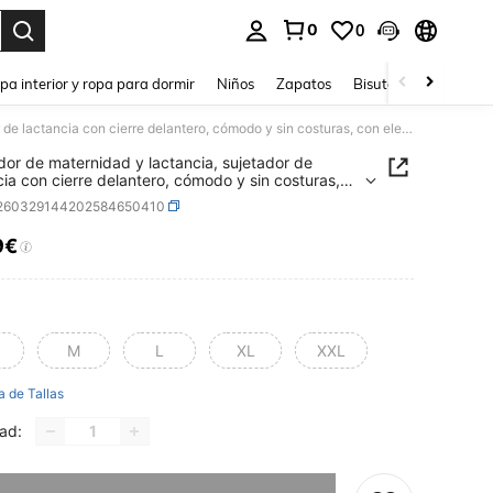
0
0
ar. Press Enter to select.
pa interior y ropa para dormir
Niños
Zapatos
Bisutería Y Accesorio
Sujetador de maternidad y lactancia, sujetador de lactancia con cierre delantero, cómodo y sin costuras, con elevación y soporte, adecuado para todas las estaciones
dor de maternidad y lactancia, sujetador de
cia con cierre delantero, cómodo y sin costuras,
evación y soporte, adecuado para todas las
i260329144202584650410
ones
9€
ICE AND AVAILABILITY
M
L
XL
XXL
a de Tallas
ad:
imos, este producto está agotado.