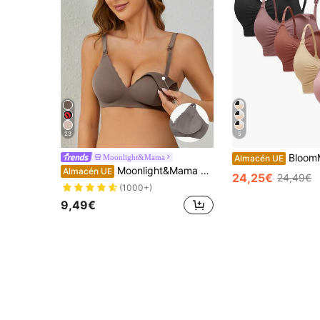
23
5
BloomMama Conjunto de 5 soste
Moonlight&Mama
Almacén UE
Moonlight&Mama Sujetador inalámbrico sólido y cómodo para lactancia de maternidad para mamá
Almacén UE
24,25€
24,49€
(1000+)
9,49€