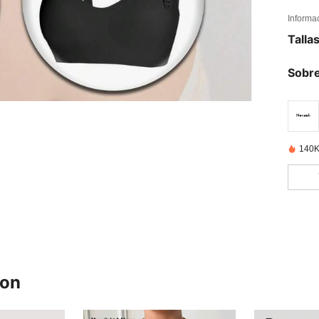
Informa
Talla
Sobre
140K
ron