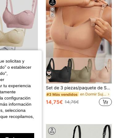
4,87
49
28K
4,87
49
28K
4,87
49
28K
e solicitas y
odo" o establecer
do",
cer
Ahorro de 0,02€
r tu experiencia
Set de 4 sujetadores de lactancia y embarazo con cierre delantero, lencería de maternidad cómoda
Set de 3 piezas/paquete de Sostén sin costuras para embarazo y lactancia con cierre delantero, lencería de amamantamiento de escote en V profundo y sexy, apta para todas las estaciones
ctamente
en Dormir Sujetadores de maternidad
#3 Más vendidos
1000+)
la configuración
14,75€
3€
14,76€
 más información
es, selecciona
 que recopilamos,