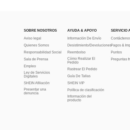
SOBRE NOSOTROS
AYUDA & APOYO
SERVICIO 
Aviso legal
Información De Envío
Contácteno
Quienes Somos
Desistimiento/Devoluciones
Pagos & Im
Responsabilidad Social
Reembolso
Puntos
Cómo Realizar El
Sala de Prensa
Preguntas f
Pedido
Empleo
Rastrear El Pedido
Ley de Servicios
Guía De Tallas
Digitales
SHEIN Afiliación
SHEIN VIP
Presentar una
Política de clasificación
denuncia
​Información del
producto