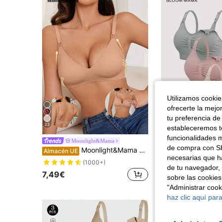
Utilizamos cookies
ofrecerte la mejo
tu preferencia de
23
12
estableceremos to
#4 Más vendidos
funcionalidades m
BloomMama Sujetadores de lactanc
Moonlight&Mama
Almacén UE
(1000+
de compra con SH
Moonlight&Mama Sujetador de maternidad y lactancia sin costuras, estilo de gelatina
Almacén UE
#4 Más vendidos
#4 Más vendidos
necesarias que h
(1000+
(1000+
(1000+)
16,20€
de tu navegador, 
#4 Más vendidos
7,49€
(1000+
sobre las cookies
"Administrar coo
haz clic aquí para