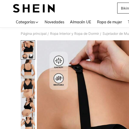
Bikin
Use up 
Categorías
Novedades
Almacén UE
Ropa de mujer
Página principal
Ropa Interior y Ropa de Dormir
Sujetador de Mu
/
/