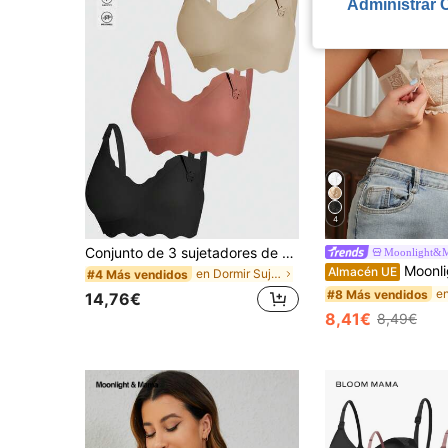
Administrar 
4
Conjunto de 3 sujetadores de maternidad y lactancia sin costuras con cierre frontal en forma de V, cómodos y de soporte para todas las estaciones
Moonlight&
Moonlight&Mama Lencería d
Almacén UE
en Dormir Sujetadores de maternidad
#4 Más vendidos
#8 Más vendidos
14,76€
8,41€
8,49€