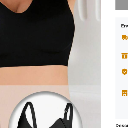
Env
Descr