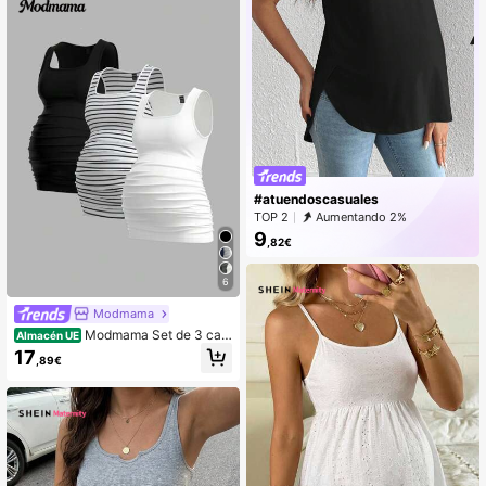
#atuendoscasuales
TOP 2
Aumentando 2%
9
,82€
6
Modmama
Modmama Set de 3 cam
Almacén UE
isetas informales de maternidad par
17
,89€
a mujeres embarazadas