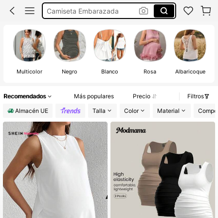
Camiseta Tirantes Embarazada
Ropa Embarazada Verano
Premama Verano
Multicolor
Negro
Blanco
Rosa
Albaricoque
Te
Recomendados
Más populares
Precio
Filtros
Almacén UE
Talla
Color
Material
Compos