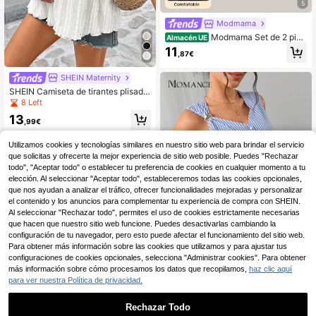
5
Modmama
Modmama Set de 2 piez
Almacén UE
as de camisetas sin mangas de mat
11
,87€
ernidad con diseño de nudo y dobla
dillo abierto de unicolor
SHEIN Maternity
SHEIN Camiseta de tirantes plisada
con textura de unicolor para mujere
8 Left
s embarazadas en vacaciones de v
13
erano
,99€
Utilizamos cookies y tecnologías similares en nuestro sitio web para brindar el servicio
que solicitas y ofrecerte la mejor experiencia de sitio web posible. Puedes "Rechazar
todo", "Aceptar todo" o establecer tu preferencia de cookies en cualquier momento a tu
elección. Al seleccionar "Aceptar todo", estableceremos todas las cookies opcionales,
que nos ayudan a analizar el tráfico, ofrecer funcionalidades mejoradas y personalizar
el contenido y los anuncios para complementar tu experiencia de compra con SHEIN.
Al seleccionar "Rechazar todo", permites el uso de cookies estrictamente necesarias
que hacen que nuestro sitio web funcione. Puedes desactivarlas cambiando la
configuración de tu navegador, pero esto puede afectar el funcionamiento del sitio web.
Para obtener más información sobre las cookies que utilizamos y para ajustar tus
configuraciones de cookies opcionales, selecciona "Administrar cookies". Para obtener
más información sobre cómo procesamos los datos que recopilamos,
haz clic aquí
para ver nuestra Política de privacidad.
#prendasdetrabajo
Momance Top sin mangas a rayas a
Rechazar Todo
zules y blancas, cuello en V con ab
24 Left