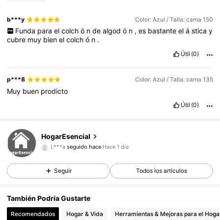
b***y
Color: Azul / Talla: cama 150
Funda
para
el
colch
ó
n
de
algod
ó
n
,
es
bastante
el
á
stica
y
cubre
muy
bien
el
colch
ó
n
.
Útil
(0)
p***8
Color: Azul / Talla: cama 135
Muy
buen
prodicto
Útil
(0)
55 Seguidores
4,61
HogarEsencial
L***a
seguido hace
Hace 1 día
L***a
está navegando
55 Seguidores
4,61
Seguir
Todos los artículos
55 Seguidores
4,61
También Podría Gustarte
Recomendados
Hogar & Vida
Herramientas & Mejoras para el Hoga