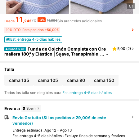
1/3
11
-3%
11,69€
,24€
Sin aranceles adicionales
Desde
10% DTO. Para pedidos +50,00€
Est. entrega 4-5 días hábiles
Funda de Colchón Completa con Cre
5,00
(
2
)
Almacén UE
mallera 180° y Elástico | Suave, Transpirable
y Ajustable | Altura 30 cm | Varias Medidas9
0/105/135/150 cm
Talla
cama 135
cama 105
cama 90
cama 150
Todos los talla son elegibles para
Est. entrega 4-5 días hábiles
Envío a
Spain
Envío Gratuito (Si los pedidos ≥ 29,00€ de este
vendedor)
Entrega estimada:
Ago 12 - Ago 13
Est. entrega 4-5 días hábiles : Excluye fines de semana y festivos