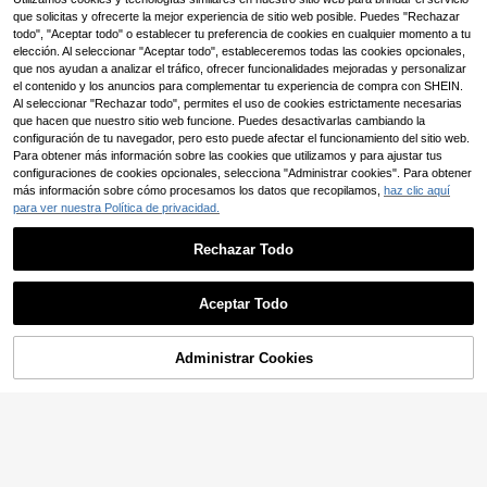
erta Ajustable de Cobertura Total, F
Est 3 días lab.
que solicitas y ofrecerte la mejor experiencia de sitio web posible. Puedes "Rechazar
Anqianny 1 pieza Protec
Almacén UE
unda para Cama de Fácil Colocació
tor de colchón impermeable y cómo
todo", "Aceptar todo" o establecer tu preferencia de cookies en cualquier momento a tu
n y Extracción, Ideal para Uso Dom
11
,84€
-10%
13,26€
do, Funda de colchón de unicolor sil
elección. Al seleccionar "Aceptar todo", estableceremos todas las cookies opcionales,
éstico
enciosa, Sábana ajustable de tecno
que nos ayudan a analizar el tráfico, ofrecer funcionalidades mejoradas y personalizar
logía de onda de sonido suave y tra
el contenido y los anuncios para complementar tu experiencia de compra con SHEIN.
nspirable, 90x200cm/200x220cm,
Al seleccionar "Rechazar todo", permites el uso de cookies estrictamente necesarias
Adecuado para apartamento, dormit
que hacen que nuestro sitio web funcione. Puedes desactivarlas cambiando la
orio, hotel, habitación de invitados
configuración de tu navegador, pero esto puede afectar el funcionamiento del sitio web.
y dormitorio (Funda de almohada no
incluida)
Para obtener más información sobre las cookies que utilizamos y para ajustar tus
configuraciones de cookies opcionales, selecciona "Administrar cookies". Para obtener
más información sobre cómo procesamos los datos que recopilamos,
haz clic aquí
para ver nuestra Política de privacidad.
Rechazar Todo
Ahorro de 0,97€
ZYLX SHOPPING – Fun
Almacén UE
da de Colchón Estampada Azul con
Aceptar Todo
11
,83€
-7%
12,80€
Cremallera | Tejido Resistente y Su
DISTRIBUX Protector de
Almacén UE
ave | Protector de Colchón Transpir
Colchón con Cremallera en L – Fun
Est 3 días lab.
7
able | Medidas 80 / 90 / 105 / 135 /
,95€
da Transpirable 100% Poliéster Sua
Administrar Cookies
COMPRAR AHORA
150 cm
AÑADIR A LA BOLSA
ve, Disponible en 90, 105, 135, 150
Est 3 días lab.
x190-200cm, Ajuste hasta 25 cm d
e Grosor, Lavable a Máquina ✅ Entr
ega de 1-3 días