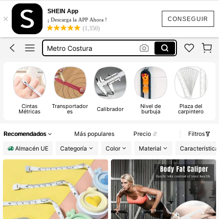
Metros Para Medir
SHEIN App
×
Cinta Metrica
CONSEGUIR
¡ Descarga la APP Ahora !
(1,350)
Metro Costura
Cinta Metrica Corporal
Cinta Métrica
Metros Para Medir
Cintas
Transportador
Nivel de
Plaza del
Calibrador
Métricas
es
burbuja
carpintero
Recomendados
Más populares
Precio
Filtros
Almacén UE
Categoría
Color
Material
Característica