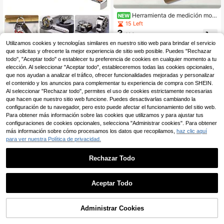
Herramienta de medición mont
NEW
ada en el dedo, regla de anillo de al
15 Left
eación de aluminio, herramienta de
3
,42€
medición de dedos, regla de medici
ón de conducto radicular dental por
Utilizamos cookies y tecnologías similares en nuestro sitio web para brindar el servicio
Ahorro de 0,07€
tátil, regla de medición de conducto
que solicitas y ofrecerte la mejor experiencia de sitio web posible. Puedes "Rechazar
1 pieza Mini cinta métrica llavero, r
radicular de aleación de aluminio re
todo", "Aceptar todo" o establecer tu preferencia de cookies en cualquier momento a tu
egla retráctil de acero de 2 metros,
sistente a altas temperaturas
#3 Más vendidos
en Bloqueo de botones Herramientas de medición y c
elección. Al seleccionar "Aceptar todo", estableceremos todas las cookies opcionales,
cinta métrica compacta de acero c
4
que nos ayudan a analizar el tráfico, ofrecer funcionalidades mejoradas y personalizar
,61€
-1%
4,68€
on escala dual métrica e imperial, re
el contenido y los anuncios para complementar tu experiencia de compra con SHEIN.
galo de regla de acero multifuncion
Al seleccionar "Rechazar todo", permites el uso de cookies estrictamente necesarias
al
que hacen que nuestro sitio web funcione. Puedes desactivarlas cambiando la
configuración de tu navegador, pero esto puede afectar el funcionamiento del sitio web.
Para obtener más información sobre las cookies que utilizamos y para ajustar tus
configuraciones de cookies opcionales, selecciona "Administrar cookies". Para obtener
más información sobre cómo procesamos los datos que recopilamos,
haz clic aquí
para ver nuestra Política de privacidad.
Rechazar Todo
1
0
Aceptar Todo
Regla medidora de talla de zapatos
7
para adultos, escala de medición de
Administrar Cookies
,48€
longitud de pie grande, herramienta
de medición de pies para uso domé