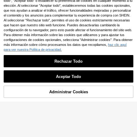
camiseta de manga corta con cuell
todo", "Aceptar todo" o establecer tu preferencia de cookies en cualquier momento a tu
18
2 piezas, atuendo deportivo casual
,26€
-3%
18,99€
o redondo y pantalones cortos para
elección. Al seleccionar "Aceptar todo", estableceremos todas las cookies opcionales,
para fitness
hombres, estilo callejero joven, estil
que nos ayudan a analizar el tráfico, ofrecer funcionalidades mejoradas y personalizar
o de moda, camiseta de manga cort
el contenido y los anuncios para complementar tu experiencia de compra con SHEIN.
a de punto de ajuste holgado, panta
Al seleccionar "Rechazar todo", permites el uso de cookies estrictamente necesarias
lones cortos con cintura elástica y
que hacen que nuestro sitio web funcione. Puedes desactivarlas cambiando la
cordón, bolsillos prácticos, eslogan
configuración de tu navegador, pero esto puede afectar el funcionamiento del sitio web.
vintage escrito a mano, mostrando
un estilo único, personalizado, atue
Para obtener más información sobre las cookies que utilizamos y para ajustar tus
ndo de rapero, casual, streetwear, fi
configuraciones de cookies opcionales, selecciona "Administrar cookies". Para obtener
esta, regreso a la escuela, moda
más información sobre cómo procesamos los datos que recopilamos,
haz clic aquí
para ver nuestra Política de privacidad.
Rechazar Todo
Aceptar Todo
15
Manfinity Joysei
Manfinity Joysei Conjun
Almacén UE
Administrar Cookies
COMPRAR AHORA
AÑADIR A LA BOLSA
to de camiseta de manga corta con
16
,49€
cuello redondo y estampado de pal
Daypath Conjunto de 2 piezas de c
meras y pantalones cortos con cint
amiseta de tirantes ajustada con es
ura con cordón y bolsillos para hom
14
,84€
-1%
14,99€
tampado de limones y pantalones c
bre, vacaciones
ortos casuales para hombres de tall
a estándar, adecuado para salidas d
e verano y vacaciones