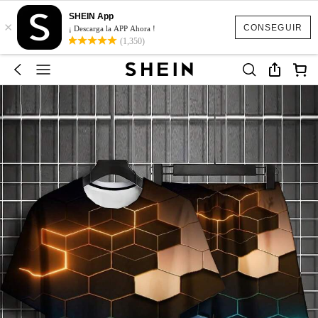
SHEIN App
×
CONSEGUIR
¡ Descarga la APP Ahora !
(1,350)