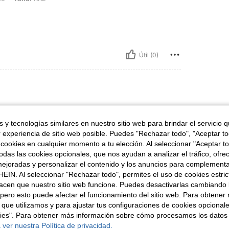
Útil (0)
ue
Talla:
L
 y tecnologías similares en nuestro sitio web para brindar el servicio qu
r experiencia de sitio web posible. Puedes "Rechazar todo", "Aceptar t
 cookies en cualquier momento a tu elección. Al seleccionar "Aceptar to
das las cookies opcionales, que nos ayudan a analizar el tráfico, ofre
ejoradas y personalizar el contenido y los anuncios para complementa
Útil (0)
EIN. Al seleccionar "Rechazar todo", permites el uso de cookies estri
acen que nuestro sitio web funcione. Puedes desactivarlas cambiando 
pero esto puede afectar el funcionamiento del sitio web. Para obtener
 que utilizamos y para ajustar tus configuraciones de cookies opcional
kies". Para obtener más información sobre cómo procesamos los datos
 ver nuestra Política de privacidad.