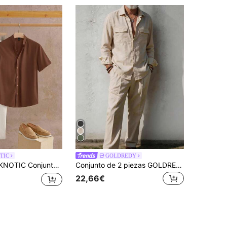
TIC
GOLDREDY
to de 2 piezas de camisa casual de lino tejido para hombre, corte regular, hombros ajustados, cuello con solapa y manga corta
Conjunto de 2 piezas GOLDREDY para hombre, camisa de manga larga y pantalones de unicolor con doble bolsillo, corte holgado, estilo casual minimalista, adecuado para salidas de Ramadán, ir al trabajo y estilo callejero, nuevo para verano
22,66€