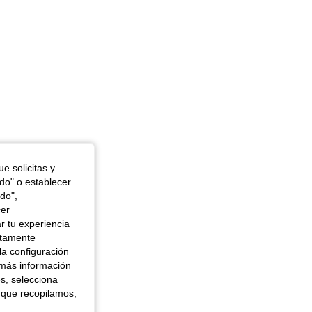
e solicitas y
odo" o establecer
do",
cer
r tu experiencia
ctamente
la configuración
 más información
es, selecciona
 que recopilamos,