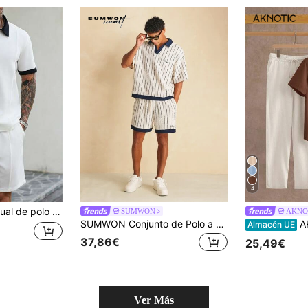
4
ra y shorts de color contrastante para hombres
SUMWON
AKNO
SUMWON Conjunto de Polo a Rayas Finas con Top de Punto de Manga Corta y Pantalones Cortos, Atuendo Combinado para Vacaciones de Verano
AKNOTIC Conjun
Almacén UE
37,86€
25,49€
Ver Más