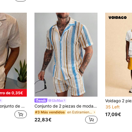
rro de 0,35€
GloMan
de manga corta y pantalones cortos con tacto de lino para hombre, conjunto de 2 piezas con cuello de camisa para uso en verano
Conjunto de 2 piezas de moda para hombre GloMan, camiseta de manga corta de punto con rayas transparentes, shorts, transpirable para verano, vacaciones, uso diario, regalo para padre/esposo.
35 Left
en Estiramiento medio Conjuntos de camisas para ho
#3 Más vendidos
17,09€
22,83€