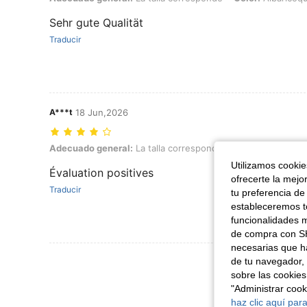
Sehr gute Qualität
Traducir
A***t
18 Jun,2026
Adecuado general: La talla corresponde, Color: Albaricoque, Talla: L
Adecuado general:
La talla corresponde
Color:
Albaricoq
Utilizamos cookies
Évaluation positives
ofrecerte la mejo
Traducir
tu preferencia de
estableceremos to
funcionalidades m
de compra con SH
necesarias que h
de tu navegador, 
sobre las cookies
"Administrar coo
haz clic aquí para