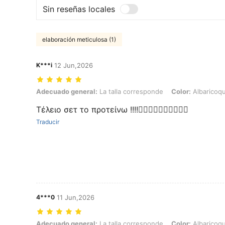
Sin reseñas locales
elaboración meticulosa (1)
K***i
12 Jun,2026
Adecuado general: La talla corresponde, Color: Albaricoque, Talla: 
Adecuado general:
La talla corresponde
Color:
Albaricoq
Τέλειο σετ το προτείνω !!!!👍🏻👍🏻👍🏻👍🏻👍🏻
Traducir
4***0
11 Jun,2026
Adecuado general: La talla corresponde, Color: Albaricoque, Talla: 
Adecuado general:
La talla corresponde
Color:
Albaricoq