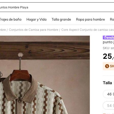
untos Hombre Playa
and down arrow keys to navigate search Búsqueda Reciente and Buscar y Encontr
Trajes de baño
Hogar y Vida
Talla grande
Ropa para hombre
Ro
mbre
Conjuntos de Camisa para Hombre
Core Aspect Conjunto de camisa cas
/
/
punto 
SKU: s
25
PR
Talla
46 
54 