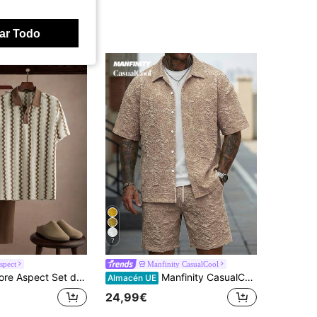
ar Todo
7
spect
Manfinity CasualCool
2 piezas Camisa polo y pantalón casual con cordón para hombre, polo con cuello de contraste de tela texturizada + pantalón de ajuste relajado, atuendo para el viaje diario
Manfinity CasualCool Conjunto de camisa y pantalones cortos casuales de jacquard para hombre
Almacén UE
24,99€