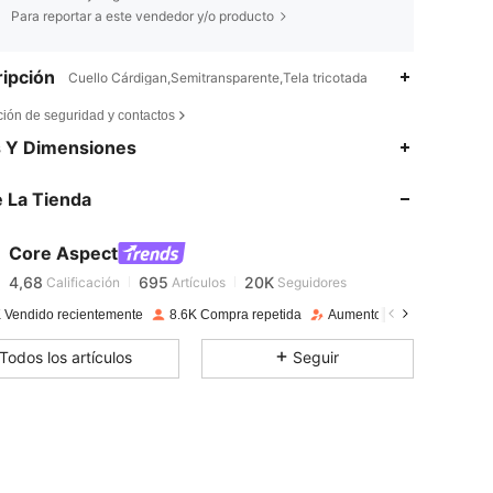
Para reportar a este vendedor y/o producto
ipción
Cuello Cárdigan,Semitransparente,Tela tricotada
ción de seguridad y contactos
4,68
695
20K
s Y Dimensiones
 La Tienda
4,68
695
20K
Core Aspect
4,68
695
20K
Calificación
Artículos
Seguidores
n***o
pagado
Hace 1 día
 Vendido recientemente
8.6K Compra repetida
Aumento de seguidores 3
4,68
695
20K
Todos los artículos
Seguir
4,68
695
20K
4,68
695
20K