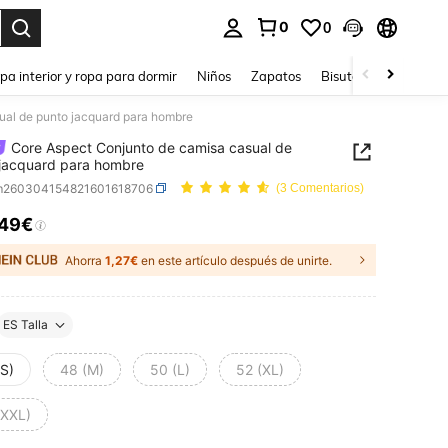
0
0
ar. Press Enter to select.
pa interior y ropa para dormir
Niños
Zapatos
Bisutería Y Accesorio
ual de punto jacquard para hombre
Core Aspect Conjunto de camisa casual de
jacquard para hombre
m260304154821601618706
(3 Comentarios)
,49€
ICE AND AVAILABILITY
Ahorra
1,27€
en este artículo después de unirte.
ES Talla
(S)
48 (M)
50 (L)
52 (XL)
(XXL)