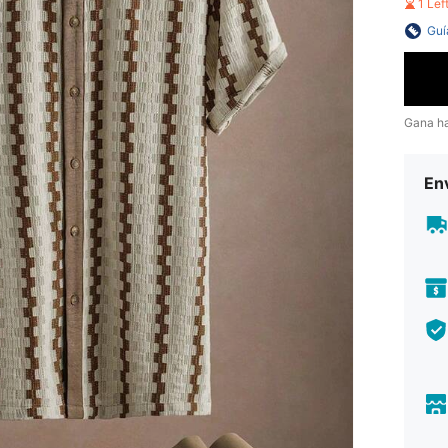
1 Le
Guí
Gana h
Env