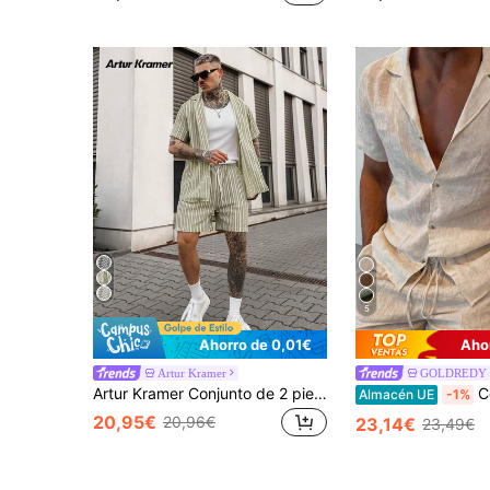
5
Ahorro de 0,01€
Aho
Artur Kramer
GOLDREDY
Artur Kramer Conjunto de 2 piezas estilo INS para hombre, camisa de punto de ganchillo bohemio y pantalones cortos a rayas multicolor con textura de jacquard para playa, vacaciones, festivales de música, resort hawaiano. Regalo para él, ropa de resort Old Money. Regalos para mamá.
Conjunto de camisa 
Almacén UE
-1%
20,95€
20,96€
23,14€
23,49€