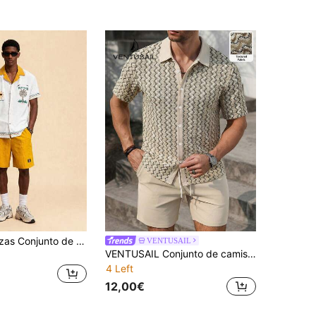
Voidago 2 piezas Conjunto de camisa casual suelta y retro para hombres, con cuello vuelto, efecto de color block, estampado botánico, atuendo de playa para hombres
VENTUSAIL
VENTUSAIL Conjunto de camisa de manga corta con cuello de contraste y tela texturizada para hombres, atuendo exclusivo para salidas y reuniones
4 Left
12,00€