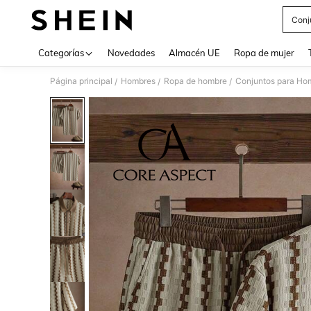
Conj
Use up 
Categorías
Novedades
Almacén UE
Ropa de mujer
Página principal
Hombres
Ropa de hombre
Conjuntos para Ho
/
/
/