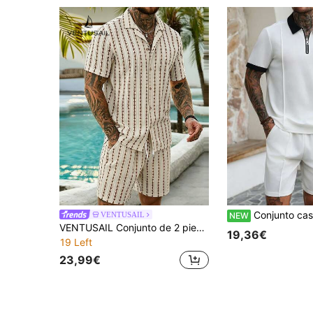
Conjunto casual de polo de manga corta con cremalle
VENTUSAIL
NEW
VENTUSAIL Conjunto de 2 piezas/set de camisa con botones de unicolor y shorts calados para hombre, ropa casual de vacaciones para esposo, adecuado para playa, ocio diario, verano, vacaciones
19,36€
19 Left
23,99€