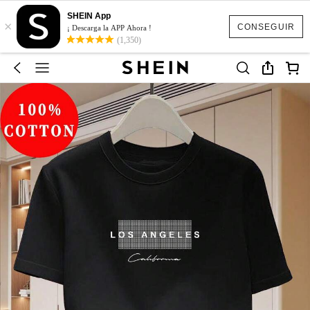
SHEIN App
×
CONSEGUIR
¡ Descarga la APP Ahora !
(1,350)