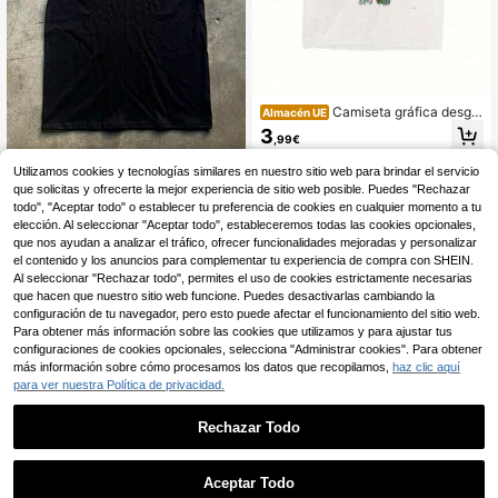
Camiseta gráfica desga
Almacén UE
stada para hombre con diseño de la
3
,99€
mascota de España Naranjito, cuell
o redondo, manga corta, algodón bl
Utilizamos cookies y tecnologías similares en nuestro sitio web para brindar el servicio
anco, estilo retro, para aficionados
al fútbol, ropa informal.
que solicitas y ofrecerte la mejor experiencia de sitio web posible. Puedes "Rechazar
Camiseta Swag Y2K par
Almacén UE
a hombre, cuello redondo informal, t
todo", "Aceptar todo" o establecer tu preferencia de cookies en cualquier momento a tu
3
,99€
ejido ligeramente elástico, corte reg
elección. Al seleccionar "Aceptar todo", estableceremos todas las cookies opcionales,
ular, estampado: apta para todas las
que nos ayudan a analizar el tráfico, ofrecer funcionalidades mejoradas y personalizar
estaciones, camiseta de algodón.
el contenido y los anuncios para complementar tu experiencia de compra con SHEIN.
Al seleccionar "Rechazar todo", permites el uso de cookies estrictamente necesarias
que hacen que nuestro sitio web funcione. Puedes desactivarlas cambiando la
configuración de tu navegador, pero esto puede afectar el funcionamiento del sitio web.
Para obtener más información sobre las cookies que utilizamos y para ajustar tus
configuraciones de cookies opcionales, selecciona "Administrar cookies". Para obtener
más información sobre cómo procesamos los datos que recopilamos,
haz clic aquí
para ver nuestra Política de privacidad.
Rechazar Todo
Aceptar Todo