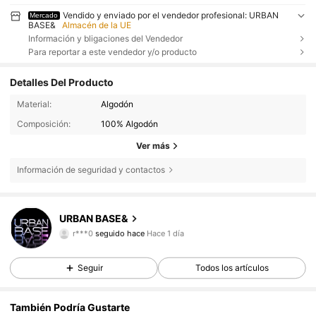
Vendido y enviado por el vendedor profesional: URBAN
Mercado
BASE&
Almacén de la UE
Información y bligaciones del Vendedor
Para reportar a este vendedor y/o producto
Detalles Del Producto
Material:
Algodón
Composición:
100% Algodón
Ver más
Información de seguridad y contactos
37 Seguidores
4,33
URBAN BASE&
r***0
seguido hace
Hace 1 día
37 Seguidores
4,33
Seguir
Todos los artículos
37 Seguidores
4,33
También Podría Gustarte
37 Seguidores
4,33