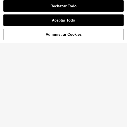
Rechazar Todo
Aceptar Todo
21
AXEPEAK
Administrar Cookies
AÑADIR A LA BOLSA
AXEPEAK Camisa a cuadros p
NEW
34
ara hombre con pantalones largos
37
,37€
VENTUSAIL
VENTUSAIL Conjunto d
Almacén UE
e 2 piezas de camisa con botones y
#1 Más vendidos
en Beige Conjuntos de camisas para hombre
pantalones cortos de color blanco r
24
oto para hombre, atuendos casuale
,99€
s de verano para vacaciones y días
festivos, ropa de playa cómoda de
unicolor para la
8