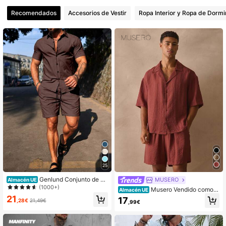
Recomendados
Accesorios de Vestir
Ropa Interior y Ropa de Dormi
49K Seguidores
4,79
49K Seguidores
4,79
49K Seguidores
4,79
49K Seguidores
4,79
49K Seguidores
4,79
25
Genlund Conjunto de ca
MUSERO
Almacén UE
miseta casual de manga corta con
(1000+)
Musero Vendido como u
Almacén UE
botones y pantalones cortos con co
n conjunto de camisa de manga cor
21
17
49K Seguidores
4,79
rdón para hombre, vacaciones, form
,28€
21,49€
,99€
ta con botones y pantalones cortos,
al
esenciales de primavera y verano