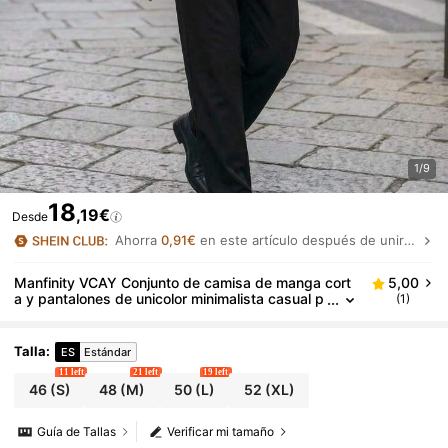
1/9
18
,19€
Desde
Ahorra
0,91€
en este artículo después de unirte.
Manfinity VCAY Conjunto de camisa de manga cort
5,00
a y pantalones de unicolor minimalista casual p
(1)
ara hombres, conjunto de prendas esenciales d
iarias, estilo básico versátil y casual, conjunto de 2
piezas
Talla
:
ES
Estándar
11 left
21 left
19 left
46
(S)
48
(M)
50
(L)
52
(XL)
Guía de Tallas
Verificar mi tamaño