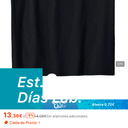
1/11
Ahorra 0,72€
13
,36€
-5%
14,08€
Sin aranceles adicionales
Caída de Precio