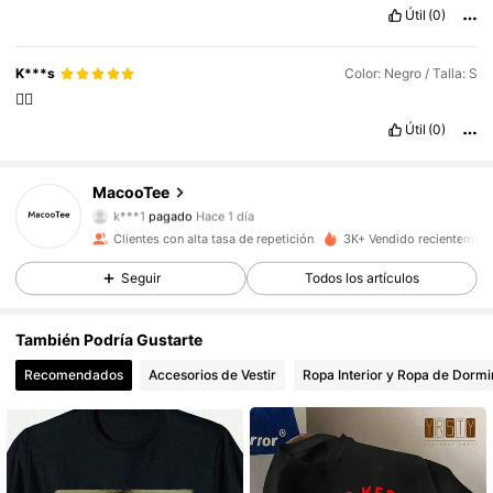
Útil
(0)
K***s
Color: Negro / Talla: S
👍🏽
Útil
(0)
89 Seguidores
4,77
MacooTee
k***1
pagado
Hace 1 día
t***3
seguido hace
Hace 1 día
Clientes con alta tasa de repetición
3K+ Vendido recientement
89 Seguidores
4,77
Seguir
Todos los artículos
89 Seguidores
4,77
También Podría Gustarte
89 Seguidores
4,77
Recomendados
Accesorios de Vestir
Ropa Interior y Ropa de Dormi
89 Seguidores
4,77
89 Seguidores
4,77