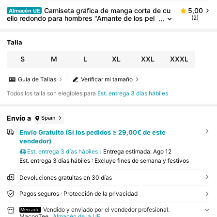
Camiseta gráfica de manga corta de cu
5,00
Almacén UE
ello redondo para hombres "Amante de los pel
(2)
meni" - Tela cómoda y transpirable para fans ru
sos, ropa de exterior y ocio - Indumentaria cultural
divertida con estampado de pelmeni rojo y texto cirí
Talla
lico
S
M
L
XL
XXL
XXXL
Guía de Tallas
Verificar mi tamaño
Todos los talla son elegibles para
Est. entrega 3 días hábiles
Envío a
Spain
Envío Gratuito (Si los pedidos ≥ 29,00€ de este
vendedor)
Est. entrega 3 días hábiles
Entrega estimada:
Ago 12
Est. entrega 3 días hábiles : Excluye fines de semana y festivos
Devoluciones gratuitas en 30 días
Pagos seguros · Protección de la privacidad
Vendido y enviado por el vendedor profesional:
Mercado
MacooTee
Almacén de la UE