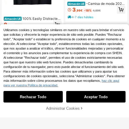
-Camisa de moda 2026
Almacén UE
de algodón con cuello redondo, est
3
,99€
-18%
4,88€
ampado Heimatliebe Rosenkranz, p
ara hombre, y blanca, para el 2026.
4-7 días hábiles
100% Easily Distracted
Almacén UE
By Small Wieners Funny Offensive
8
,29€
-6%
8,83€
Dachshund T-Shirt Women's Men's
Utilizamos cookies y tecnologías similares en nuestro sitio web para brindar el servicio
Graphic Tee Crew Neck Classic Fa
shion Summer Vacation Tops
que solicitas y ofrecerte la mejor experiencia de sitio web posible. Puedes "Rechazar
todo", "Aceptar todo" o establecer tu preferencia de cookies en cualquier momento a tu
elección. Al seleccionar "Aceptar todo", estableceremos todas las cookies opcionales,
que nos ayudan a analizar el tráfico, ofrecer funcionalidades mejoradas y personalizar
el contenido y los anuncios para complementar tu experiencia de compra con SHEIN.
Al seleccionar "Rechazar todo", permites el uso de cookies estrictamente necesarias
que hacen que nuestro sitio web funcione. Puedes desactivarlas cambiando la
configuración de tu navegador, pero esto puede afectar el funcionamiento del sitio web.
Para obtener más información sobre las cookies que utilizamos y para ajustar tus
configuraciones de cookies opcionales, selecciona "Administrar cookies". Para obtener
más información sobre cómo procesamos los datos que recopilamos,
haz clic aquí
para ver nuestra Política de privacidad.
Rechazar Todo
Aceptar Todo
Administrar Cookies
COMPRAR AHORA
2026.tops.Camiseta uni
AÑADIR A LA BOLSA
Almacén UE
Ahorro de 1,99€
sex con el diseño "La música es mi
3
,20€
-17%
3,88€
único alimento espiritual"| Fondo ne
Camiseta Divertida para
Almacén UE
gro con estampado blanco, cuello r
Hombre para el Día del Padre, Paro
4-7 días hábiles
9
edondo, estilo urbano casual, estilo
,00€
-18%
10,99€
dia de Oldi, Regalo para Papá, Cort