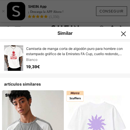
SHEIN App
×
CONSEGUIR
¡ Descarga la APP Ahora !
(1,350)
Similar
Camiseta de manga corta de algodón puro para hombre con
estampado gráfico de la Emirates FA Cup, cuello redondo,
casual, para uso diario en verano
Blanco
19,39€
artículos similares