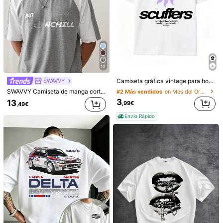
10
SWAVVY
Camiseta gráfica vintage para hombre Scuffers, negro urbano con estampado de sol, diseño de letras minimalista, top casual de manga corta oversize
SWAVVY Camiseta de manga corta casual con bloques de color y patchwork para hombres
#2 Más vendidos
en Mes del Orgullo Camisetas de hombre
3
13
,99€
,49€
Envío Rápido
1/11
19
,39€
Camiseta de manga corta de algodón puro para hombre con
estampado gráfico de la Emirates FA Cup, cuello redond
o, casual, para uso diario en verano
Talla
S
M
L
XL
XXL
XXXL