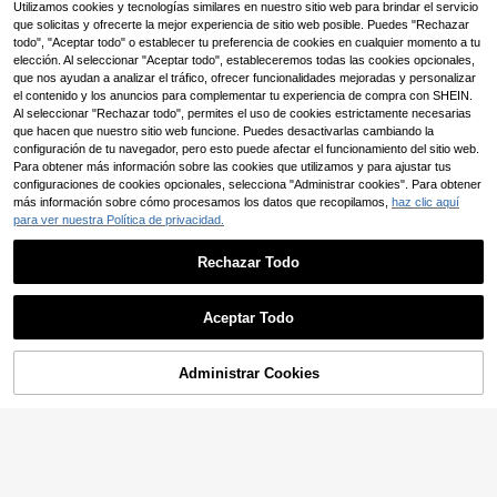
#2 Más vendidos
en Hombro estándar Camisas de hombre
Utilizamos cookies y tecnologías similares en nuestro sitio web para brindar el servicio
10
,49€
7
que solicitas y ofrecerte la mejor experiencia de sitio web posible. Puedes "Rechazar
,40€
todo", "Aceptar todo" o establecer tu preferencia de cookies en cualquier momento a tu
Envío Rápido
Envío Rápido
elección. Al seleccionar "Aceptar todo", estableceremos todas las cookies opcionales,
que nos ayudan a analizar el tráfico, ofrecer funcionalidades mejoradas y personalizar
el contenido y los anuncios para complementar tu experiencia de compra con SHEIN.
OVDY Camiseta suelta unisex con gráfico retro Y2K, camiseta lavada para skateboard, deportes y festivales de música
Al seleccionar "Rechazar todo", permites el uso de cookies estrictamente necesarias
#3 Más vendidos
en Vanguardia - Casual de calle Camisetas de hombr
que hacen que nuestro sitio web funcione. Puedes desactivarlas cambiando la
configuración de tu navegador, pero esto puede afectar el funcionamiento del sitio web.
15
,28€
Para obtener más información sobre las cookies que utilizamos y para ajustar tus
configuraciones de cookies opcionales, selecciona "Administrar cookies". Para obtener
más información sobre cómo procesamos los datos que recopilamos,
haz clic aquí
para ver nuestra Política de privacidad.
Camiseta de hombre con estampado gráfico, ropa de playa de verano, camiseta de manga corta holgada y transpirable
Rechazar Todo
#3 Más vendidos
en Gran calidad Camisetas de hombre
9
Mostrar artículos similares con stock
Ver todo
,33€
Aceptar Todo
Envío Rápido
Lo sentimos, este producto está agotado.
Administrar Cookies
AGOTADO
5
12
Resyla Camiseta casual para hombre de manga corta y unicolor, simple
Daypath Camiseta sin mangas casual para hombre de tamaño estándar con estampado de letras & palmeras en azul profundo, para vacaciones
-4%
(1000+)
#4 Más vendidos
en Casual - Juguetón y lindo Camisetas sin mangas
5
,41€
10
,49€
10,99€
Envío Rápido