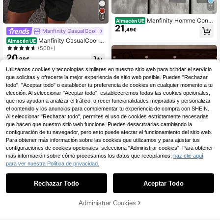
11
10
Manfinity Homme Conju
Almacén UE
21
nto de 2 piezas de camisa de mang
,49€
Manfinity CasualCool
a corta y pantalones de unicolor ca
Manfinity CasualCool C
sual para hombre, atuendos cómod
Almacén UE
onjunto de camisa de manga corta
os, formal
(500+)
y pantalones cortos de tela texturiz
20
,99€
ada y color contrastante para homb
re, camisa de verano para hombre
Utilizamos cookies y tecnologías similares en nuestro sitio web para brindar el servicio
que solicitas y ofrecerte la mejor experiencia de sitio web posible. Puedes "Rechazar
todo", "Aceptar todo" o establecer tu preferencia de cookies en cualquier momento a tu
elección. Al seleccionar "Aceptar todo", estableceremos todas las cookies opcionales,
que nos ayudan a analizar el tráfico, ofrecer funcionalidades mejoradas y personalizar
el contenido y los anuncios para complementar tu experiencia de compra con SHEIN.
Al seleccionar "Rechazar todo", permites el uso de cookies estrictamente necesarias
que hacen que nuestro sitio web funcione. Puedes desactivarlas cambiando la
configuración de tu navegador, pero esto puede afectar el funcionamiento del sitio web.
Para obtener más información sobre las cookies que utilizamos y para ajustar tus
configuraciones de cookies opcionales, selecciona "Administrar cookies". Para obtener
más información sobre cómo procesamos los datos que recopilamos,
haz clic aquí
para ver nuestra Política de privacidad.
5
Rechazar Todo
Aceptar Todo
Core Aspect
AÑADIR A LA
Core Aspect Conjunto d
Administrar Cookies
Almacén UE
COMPRAR AHORA
23
4
e 2 piezas de camisa a rayas con m
BOLSA
,49€
onedas vintage + pantalones casua