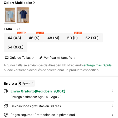
onjunto de 2 piezas, para vacaciones, regalo del Dí
Color: Multicolor
a del Padre
Talla
ES
15 left
19 left
29 left
44
(XS)
46
(S)
48
(M)
50
(L)
52
(XL)
54
(XXL)
Guía de Tallas
Verificar mi tamaño
​Algunos talla se envían desde Almacén UE ofreciendo
entrega más rápida
;
puede verificarlo después de seleccionar un producto específico.
Envío a
Spain
Envío Gratuito(Pedidos ≥ 9,00€)
Entrega estimada:
Ago 14 - Ago 20
Devoluciones gratuitas en 30 días
Pagos seguros · Protección de la privacidad