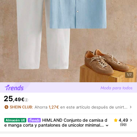
1/7
25
,49€
Ahorra
1,27€
en este artículo después de unirte.
HIMLAND Conjunto de camisa d
4,49
Almacén UE
e manga corta y pantalones de unicolor minimal
(99)
ista casual para hombres, básico esencial para
el armario diario, estilo versátil y fácil de combinar, c