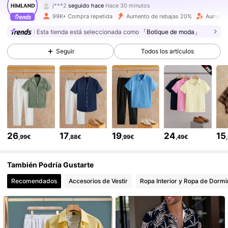
p***s
está navegando
187K Seguidores
4,84
99K+ Compra repetida
Aumento de rebajas 20%
Aumento
Esta tienda está seleccionada como
「Botique de moda」
187K Seguidores
4,84
Seguir
Todos los artículos
187K Seguidores
4,84
187K Seguidores
4,84
26
17
19
24
15
,99€
,88€
,99€
,49€
187K Seguidores
4,84
También Podría Gustarte
Recomendados
Accesorios de Vestir
Ropa Interior y Ropa de Dormi
187K Seguidores
4,84
187K Seguidores
4,84