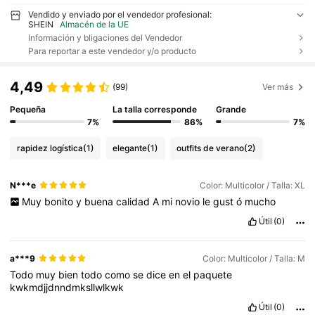
Vendido y enviado por el vendedor profesional:
SHEIN
Almacén de la UE
Información y bligaciones del Vendedor
Para reportar a este vendedor y/o producto
4,49
(99)
Ver más
Pequeña
La talla corresponde
Grande
7%
86%
7%
rapidez logística
(1)
elegante
(1)
outfits de verano
(2)
N***e
Color: Multicolor / Talla: XL
Muy
bonito
y
buena
calidad
A
mi
novio
le
gust
ó
mucho
Útil
(0)
a***9
Color: Multicolor / Talla: M
Todo
muy
bien
todo
como
se
dice
en
el
paquete
kwkmdjjdnndmksllwlkwk
Útil
(0)