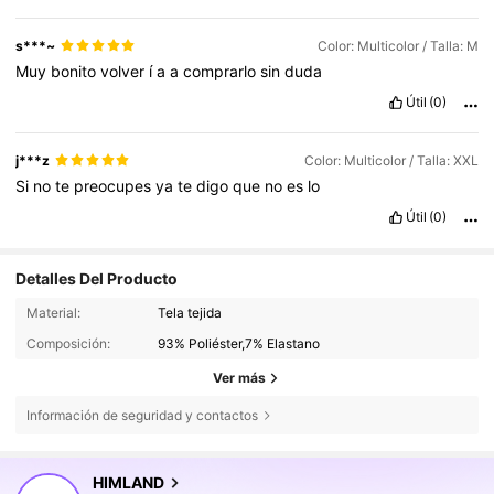
s***~
Color: Multicolor / Talla: M
Muy
bonito
volver
í
a
a
comprarlo
sin
duda
Útil
(0)
j***z
Color: Multicolor / Talla: XXL
Si
no
te
preocupes
ya
te
digo
que
no
es
lo
Útil
(0)
Detalles Del Producto
Material:
Tela tejida
Composición:
93% Poliéster,7% Elastano
Ver más
Información de seguridad y contactos
187K Seguidores
4,84
HIMLAND
j***2
seguido hace
Hace 30 minutos