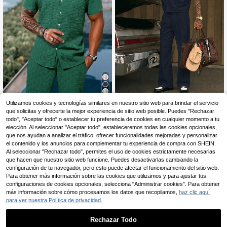
Verano para Hombre, Conjunto de A
tuendos de Verano para Hombre, C
onjunto de Lino para Hombre, Polo
para Hombre, Conjunto de Ropa par
a Hombre, Conjunto de Ropa de Va
caciones de Verano para Hombre, C
onjunto de Atuendos para Hombre,
Casual, Vacaciones, Regalos del Dí
a del Padre
18
AXEPEAK
Utilizamos cookies y tecnologías similares en nuestro sitio web para brindar el servicio
AXEPEAK Conjunto casual de
que solicitas y ofrecerte la mejor experiencia de sitio web posible. Puedes "Rechazar
Genlund Conjunto de ca
NEW
Almacén UE
camisa de manga corta con cuello
misa de manga corta para vacacion
todo", "Aceptar todo" o establecer tu preferencia de cookies en cualquier momento a tu
30
11
,49€
,11€
-40%
18,70€
de chal y doble botonadura y pantal
es de hombre maduro, camisa a ray
elección. Al seleccionar "Aceptar todo", estableceremos todas las cookies opcionales,
ones de unicolor para hombre
as & pantalones cortos con cordón
que nos ayudan a analizar el tráfico, ofrecer funcionalidades mejoradas y personalizar
en la cintura sin camiseta, lino, rega
el contenido y los anuncios para complementar tu experiencia de compra con SHEIN.
lo colorido de novio para vacacione
Al seleccionar "Rechazar todo", permites el uso de cookies estrictamente necesarias
s, casual, festivo
que hacen que nuestro sitio web funcione. Puedes desactivarlas cambiando la
configuración de tu navegador, pero esto puede afectar el funcionamiento del sitio web.
Para obtener más información sobre las cookies que utilizamos y para ajustar tus
configuraciones de cookies opcionales, selecciona "Administrar cookies". Para obtener
más información sobre cómo procesamos los datos que recopilamos,
haz clic aquí
para ver nuestra Política de privacidad.
Rechazar Todo