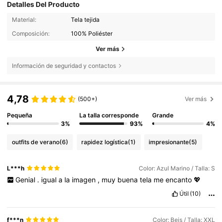
Detalles Del Producto
Material:
Tela tejida
Composición:
100% Poliéster
Ver más
Información de seguridad y contactos
4,78
(500+)
Ver más
Pequeña
La talla corresponde
Grande
3%
93%
4%
outfits de verano
(6)
rapidez logística
(1)
impresionante
(5)
L***h
Color: Azul Marino / Talla: S
Genial
.
igual
a
la
imagen
,
muy
buena
tela
me
encanto
💖
Útil
(10)
f***n
Color: Beis / Talla: XXL