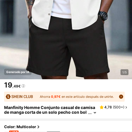
Generado por IA
1/5
19
,49€
Ahorra
0,97€
en este artículo después de unirte.
Manfinity Homme Conjunto casual de camisa
4,78
(
500+
)
de manga corta de un solo pecho con bol
sillo y pantalones cortos de unicolor para
hombre
Color: Multicolor