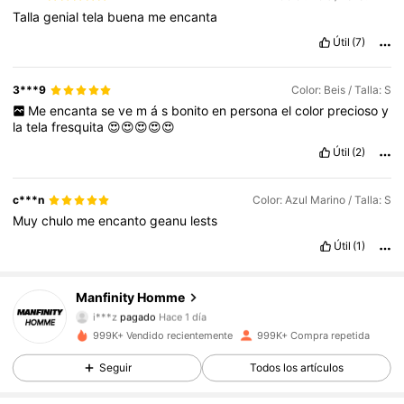
Talla
genial
tela
buena
me
encanta
Útil
(7)
3***9
Color: Beis / Talla: S
Me
encanta
se
ve
m
á
s
bonito
en
persona
el
color
precioso
y
la
tela
fresquita
😍😍😍😍😍
Útil
(2)
c***n
Color: Azul Marino / Talla: S
Muy
chulo
me
encanto
geanu
lests
Útil
(1)
Manfinity Homme
607K Seguidores
4,86
i***z
pagado
Hace 1 día
L***7
seguido hace
Hace 3 horas
999K+ Vendido recientemente
999K+ Compra repetida
607K Seguidores
4,86
Seguir
Todos los artículos