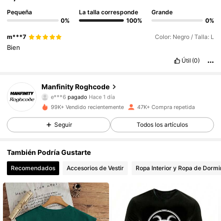
Pequeña
La talla corresponde
Grande
0%
100%
0%
m***7
Color: Negro / Talla: L
Bien
Útil
(0)
Manfinity Roghcode
27K Seguidores
4,70
e***6
pagado
Hace 1 día
99K+ Vendido recientemente
47K+ Compra repetida
27K Seguidores
4,70
Seguir
Todos los artículos
También Podría Gustarte
27K Seguidores
4,70
Recomendados
Accesorios de Vestir
Ropa Interior y Ropa de Dormi
27K Seguidores
4,70
27K Seguidores
4,70