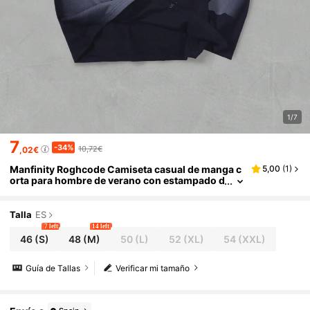
1/7
7
-34%
10,72€
,02€
Manfinity Roghcode Camiseta casual de manga c
5,00
(
1
)
orta para hombre de verano con estampado d
e letras y personajes, cuello redondo
Talla
ES
7 left
14 left
46
(S)
48
(M)
50
(L)
52
(XL)
54
(XXL)
Guía de Tallas
Verificar mi tamaño