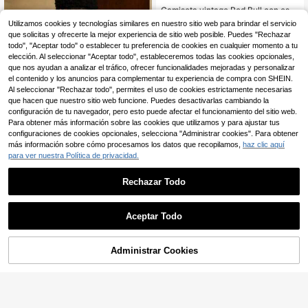
Camiseta vintage Red Bull con esta
mpado de carreras de estilo urbano,
#1 Más vendidos
en Vanguardia - Estilo motero Camisetas de hombre
Utilizamos cookies y tecnologías similares en nuestro sitio web para brindar el servicio
impresión de doble cara, 100% algo
3
que solicitas y ofrecerte la mejor experiencia de sitio web posible. Puedes "Rechazar
dón, casual, lavable a máquina, uni
,97€
todo", "Aceptar todo" o establecer tu preferencia de cookies en cualquier momento a tu
sex, para actividades al aire libre.
Envío Rápido
elección. Al seleccionar "Aceptar todo", estableceremos todas las cookies opcionales,
que nos ayudan a analizar el tráfico, ofrecer funcionalidades mejoradas y personalizar
el contenido y los anuncios para complementar tu experiencia de compra con SHEIN.
Al seleccionar "Rechazar todo", permites el uso de cookies estrictamente necesarias
que hacen que nuestro sitio web funcione. Puedes desactivarlas cambiando la
configuración de tu navegador, pero esto puede afectar el funcionamiento del sitio web.
Para obtener más información sobre las cookies que utilizamos y para ajustar tus
configuraciones de cookies opcionales, selecciona "Administrar cookies". Para obtener
más información sobre cómo procesamos los datos que recopilamos,
haz clic aquí
para ver nuestra Política de privacidad.
Rechazar Todo
Camisetas estampadas: camiseta in
formal de manga corta con estampa
3
,99€
-18%
4,88€
do de cerezas, nueva moda urbana
Aceptar Todo
para hombre, camiseta de algodón.
Envío Rápido
Administrar Cookies
COMPRAR AHORA
AÑADIR A LA BOLSA
1 camiseta informal de algodón de
manga corta extragrande para hom
3
,99€
bre, estilo streetwear AMOR Graffiti
con estampado de letras superpues