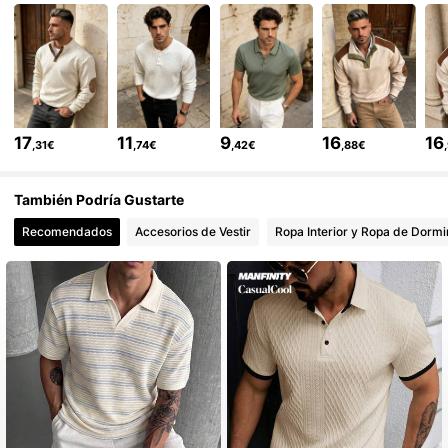
7.8K Seguidores
4,61
7.8K Seguidores
4,61
17
11
9
16
16
,31€
,74€
,42€
,88€
7.8K Seguidores
4,61
También Podría Gustarte
Recomendados
Accesorios de Vestir
Ropa Interior y Ropa de Dormi
7.8K Seguidores
4,61
7.8K Seguidores
4,61
7.8K Seguidores
4,61
7.8K Seguidores
4,61