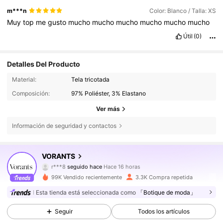
m***n
Color: Blanco / Talla: XS
Muy
top
me
gusto
mucho
mucho
mucho
mucho
mucho
mucho
Útil
(0)
Detalles Del Producto
Material:
Tela tricotada
Composición:
97% Poliéster, 3% Elastano
Ver más
Información de seguridad y contactos
7.8K Seguidores
4,61
VORANTS
r***8
seguido hace
Hace 16 horas
4***6
está navegando
7.8K Seguidores
4,61
99K Vendido recientemente
3.3K Compra repetida
Esta tienda está seleccionada como
「Botique de moda」
7.8K Seguidores
4,61
Seguir
Todos los artículos