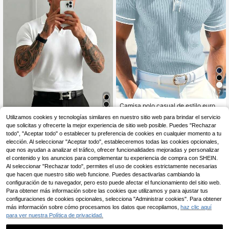
7
Camisa polo casual de estilo europ
eo y americano para hombres con c
15
Utilizamos cookies y tecnologías similares en nuestro sitio web para brindar el servicio
,49€
uello vuelto y botones, de manga c
que solicitas y ofrecerte la mejor experiencia de sitio web posible. Puedes "Rechazar
Camisa polo de manga corta de uni
orta, para verano
color y ligera para hombre, adecuad
todo", "Aceptar todo" o establecer tu preferencia de cookies en cualquier momento a tu
9
,90€
a para actividades al aire libre en v
elección. Al seleccionar "Aceptar todo", estableceremos todas las cookies opcionales,
erano
que nos ayudan a analizar el tráfico, ofrecer funcionalidades mejoradas y personalizar
el contenido y los anuncios para complementar tu experiencia de compra con SHEIN.
Al seleccionar "Rechazar todo", permites el uso de cookies estrictamente necesarias
que hacen que nuestro sitio web funcione. Puedes desactivarlas cambiando la
configuración de tu navegador, pero esto puede afectar el funcionamiento del sitio web.
Para obtener más información sobre las cookies que utilizamos y para ajustar tus
configuraciones de cookies opcionales, selecciona "Administrar cookies". Para obtener
más información sobre cómo procesamos los datos que recopilamos,
haz clic aquí
para ver nuestra Política de privacidad.