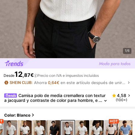
1/6
12
,87€
Desde
Precio con IVA e impuestos incluidos
Ahorra
0,64€
en este artículo después de unirte.
Camisa polo de media cremallera con textur
4,58
a jacquard y contraste de color para hombre, e
(100+)
stilo casual minimalista urbano maduro de caba
llero británico
Color: Blanco