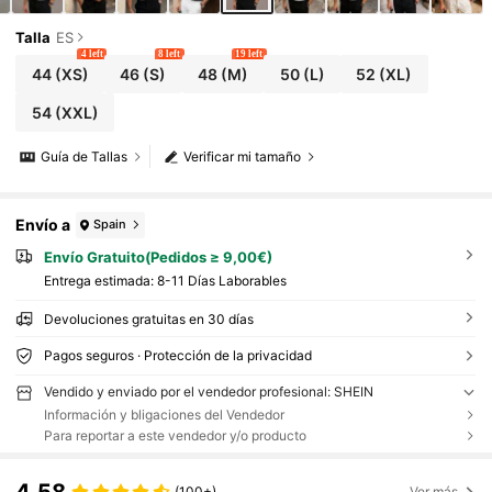
Talla
ES
4 left
8 left
19 left
44
(XS)
46
(S)
48
(M)
50
(L)
52
(XL)
54
(XXL)
Guía de Tallas
Verificar mi tamaño
Envío a
Spain
Envío Gratuito(Pedidos ≥ 9,00€)
Entrega estimada:
8-11 Días Laborables
Devoluciones gratuitas en 30 días
Pagos seguros · Protección de la privacidad
Vendido y enviado por el vendedor profesional: SHEIN
Información y bligaciones del Vendedor
Para reportar a este vendedor y/o producto
4,58
(100+)
Ver más