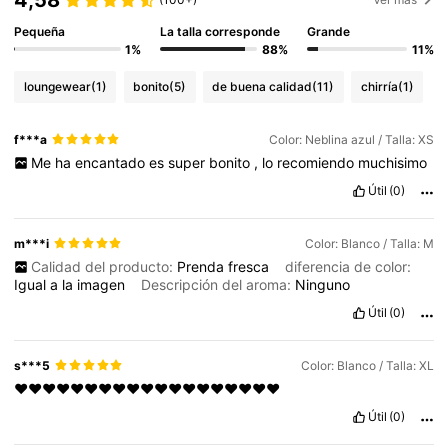
Pequeña
La talla corresponde
Grande
1%
88%
11%
loungewear
(1)
bonito
(5)
de buena calidad
(11)
chirría
(1)
f***a
Color: Neblina azul / Talla: XS
Me
ha
encantado
es
super
bonito
,
lo
recomiendo
muchisimo
Útil
(0)
m***i
Color: Blanco / Talla: M
Calidad del producto:
Prenda
fresca
diferencia de color:
Igual
a
la
imagen
Descripción del aroma:
Ninguno
Útil
(0)
s***5
Color: Blanco / Talla: XL
❤️❤️❤️❤️❤️❤️❤️❤️❤️❤️❤️❤️❤️❤️❤️❤️❤️❤️❤️
Útil
(0)