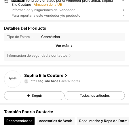
Vendido y enviado por el vendedor profesional: Sophia
Mercado
Elle Couture
Almacén de la UE
Información y bligaciones del Vendedor
Para reportar a este vendedor y/o producto
Detalles Del Producto
Tipo de Estampado:
Geométrico
Ver más
Información de seguridad y contactos
52 Seguidores
4,63
Sophia Elle Couture
4***8
está navegando
52 Seguidores
4,63
Seguir
Todos los artículos
52 Seguidores
4,63
También Podría Gustarte
52 Seguidores
4,63
Recomendados
Accesorios de Vestir
Ropa Interior y Ropa de Dormi