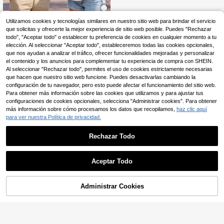
Utilizamos cookies y tecnologías similares en nuestro sitio web para brindar el servicio
que solicitas y ofrecerte la mejor experiencia de sitio web posible. Puedes "Rechazar
Camiseta de manga cort
Almacén UE
a Disney Mickey Minnie 2026 para
todo", "Aceptar todo" o establecer tu preferencia de cookies en cualquier momento a tu
10
,49€
parejas, camiseta de verano casual,
elección. Al seleccionar "Aceptar todo", estableceremos todas las cookies opcionales,
estilo dibujos animados, look combi
que nos ayudan a analizar el tráfico, ofrecer funcionalidades mejoradas y personalizar
nado, conjunto familiar
el contenido y los anuncios para complementar tu experiencia de compra con SHEIN.
Al seleccionar "Rechazar todo", permites el uso de cookies estrictamente necesarias
que hacen que nuestro sitio web funcione. Puedes desactivarlas cambiando la
configuración de tu navegador, pero esto puede afectar el funcionamiento del sitio web.
Para obtener más información sobre las cookies que utilizamos y para ajustar tus
configuraciones de cookies opcionales, selecciona "Administrar cookies". Para obtener
más información sobre cómo procesamos los datos que recopilamos,
haz clic aquí
para ver nuestra Política de privacidad.
Rechazar Todo
Aceptar Todo
Administrar Cookies
COMPRAR AHORA
AÑADIR A LA BOLSA