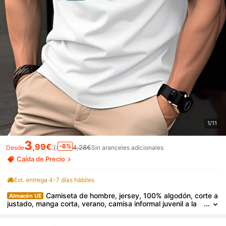
1/11
3
,99€
-6%
4,28€
Desde
Sin aranceles adicionales
Caída de Precio
Est. entrega 4-7 días hábiles
Camiseta de hombre, jersey, 100% algodón, corte a
Almacén UE
justado, manga corta, verano, camisa informal juvenil a la
moda con estampado "NEVER GIVE UP" – versátil para uso
diario, ir al trabajo, deportes, fitness