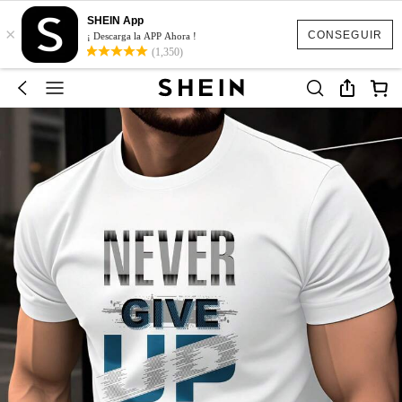
SHEIN App
×
CONSEGUIR
¡ Descarga la APP Ahora !
(1,350)