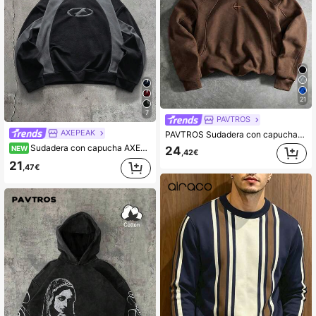
21
7
PAVTROS
AXEPEAK
PAVTROS Sudadera con capucha doble y patchwork para hombre, estilo casual, ropa urbana, holgada, con estampado gráfico, a juego, para amigos, "Amo a mi novio", estilo urbano, para parejas, diseño estructurado, estampado bordado, doble capucha, Día de San Valentín, de primavera a verano, regalo para mi novio, Mardi Gras, vintage, ropa urbana, fiesta, Día de San Patricio, para salir.
Sudadera con capucha AXEPEAK para hombre, casual, de vacaciones y deportes, con bloques de color y patchwork, elegante y versátil
NEW
24
,42€
21
,47€