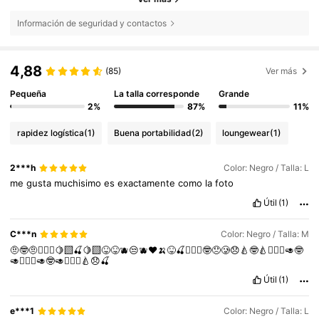
Información de seguridad y contactos
4,88
(85)
Ver más
Pequeña
La talla corresponde
Grande
2%
87%
11%
rapidez logística
(1)
Buena portabilidad
(2)
loungewear
(1)
2***h
Color: Negro / Talla: L
me
gusta
muchisimo
es
exactamente
como
la
foto
Útil
(1)
C***n
Color: Negro / Talla: M
🤨🤓🤨🤷🏼‍♀️🍋‍🟩🍒🍋‍🟩😝😝🫐😒🫐❤️🍌😝🍒👱🏻‍♀️🤓😞🥲😞🍐🤓🍐👱🏻‍♀️🥑🤓
🥑👱🏻‍♀️🥑🤓🥑👱🏻‍♀️🍐😞🍒
Útil
(1)
e***1
Color: Negro / Talla: L