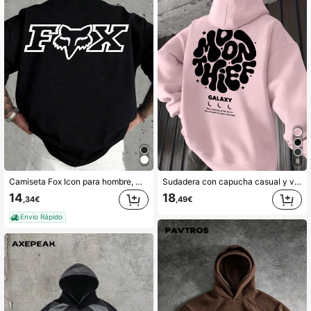
11K Seguidores
4,87
11K Seguidores
4,87
11K Seguidores
4,87
11K Seguidores
4,87
11K Seguidores
4,87
8
11K Seguidores
4,87
Camiseta Fox Icon para hombre, moda de verano masculina, estilo casual de vacaciones, cuello redondo, moderna y versátil, adecuada para excursiones de un día o escapadas de fin de semana, un gran regalo para tu amigo.
Sudadera con capucha casual y versátil para hombres con bolsillo canguro, cordón y estampado gráfico de letras, para otoño/invierno
14
18
,34€
,49€
Envío Rápido