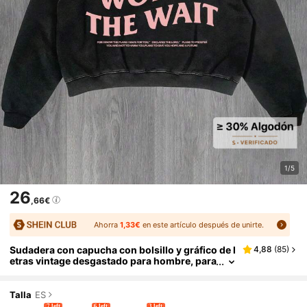
1/5
26
,66€
Ahorra
1,33€
en este artículo después de unirte.
Sudadera con capucha con bolsillo y gráfico de l
4,88
(
85
)
etras vintage desgastado para hombre, para
otoño, parte superior de manga larga
Talla
ES
7 left
6 left
3 left