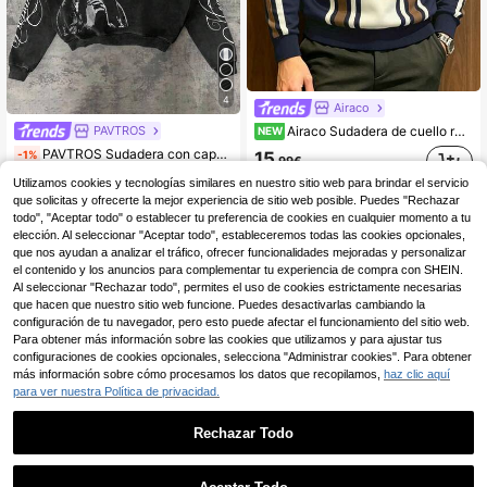
4
Airaco
Airaco Sudadera de cuello redondo con bloques de color y rayas para hombre
PAVTROS
NEW
PAVTROS Sudadera con capucha casual de estilo callejero con estampado gráfico y eslogan "Heaven" para hombres, sudaderas de otoño, estilos acogedores de otoño e invierno, top de manga larga, Y2K
-1%
15
,99€
#7 Más vendidos
en Corto Sudaderas con capucha para hombre
Utilizamos cookies y tecnologías similares en nuestro sitio web para brindar el servicio
26
que solicitas y ofrecerte la mejor experiencia de sitio web posible. Puedes "Rechazar
,72€
26,99€
todo", "Aceptar todo" o establecer tu preferencia de cookies en cualquier momento a tu
Envío Rápido
elección. Al seleccionar "Aceptar todo", estableceremos todas las cookies opcionales,
que nos ayudan a analizar el tráfico, ofrecer funcionalidades mejoradas y personalizar
el contenido y los anuncios para complementar tu experiencia de compra con SHEIN.
Al seleccionar "Rechazar todo", permites el uso de cookies estrictamente necesarias
que hacen que nuestro sitio web funcione. Puedes desactivarlas cambiando la
configuración de tu navegador, pero esto puede afectar el funcionamiento del sitio web.
Para obtener más información sobre las cookies que utilizamos y para ajustar tus
configuraciones de cookies opcionales, selecciona "Administrar cookies". Para obtener
más información sobre cómo procesamos los datos que recopilamos,
haz clic aquí
para ver nuestra Política de privacidad.
Rechazar Todo