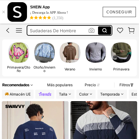
Jersey Hombre
SHEIN App
×
Jersey Hombre Invierno
CONSEGUIR
¡ Descarga la APP Ahora !
(1,350)
Invierno Hombre
Sudaderas De Hombre
Sueters Hombre
Jersey Hombre
Primavera/Oto
Otoño/Inviern
Verano
Invierno
Primavera
ño
o
Recomendados
Más populares
Precio
Filtros
Almacén UE
Talla
Color
Temporada
Esti