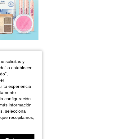
e solicitas y
odo" o establecer
do",
cer
r tu experiencia
ctamente
la configuración
 más información
es, selecciona
 que recopilamos,