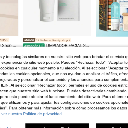
ANDS
Perfume Beauty shop
sing Cleanser for Men 150 ml
LIMPIADOR FACIAL SHISEIDO
Almacén UE
5 Left
 y tecnologías similares en nuestro sitio web para brindar el servicio qu
26,00€
r experiencia de sitio web posible. Puedes "Rechazar todo", "Aceptar t
4-5 días hábiles
 cookies en cualquier momento a tu elección. Al seleccionar "Aceptar to
das las cookies opcionales, que nos ayudan a analizar el tráfico, ofre
ejoradas y personalizar el contenido y los anuncios para complementa
1
1 Páginas en Total
EIN. Al seleccionar "Rechazar todo", permites el uso de cookies estri
acen que nuestro sitio web funcione. Puedes desactivarlas cambiando 
pero esto puede afectar el funcionamiento del sitio web. Para obtener
 que utilizamos y para ajustar tus configuraciones de cookies opcional
kies". Para obtener más información sobre cómo procesamos los datos
 ver nuestra Política de privacidad.