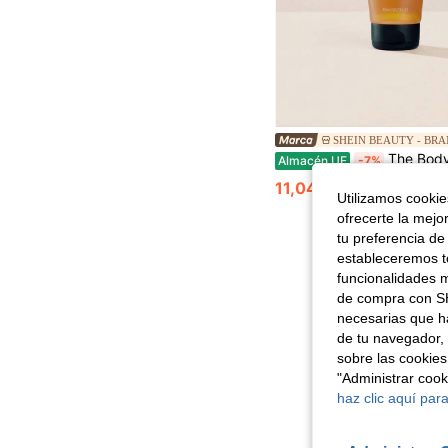
SHEIN BEAUTY - BR
The Body Shop Guarana & Coffee Energi
Almacén UE
-7%
11,04€
11,89€
Utilizamos cookies
ofrecerte la mejo
tu preferencia de
estableceremos to
funcionalidades m
de compra con SH
necesarias que h
de tu navegador, 
sobre las cookies
"Administrar coo
haz clic aquí para