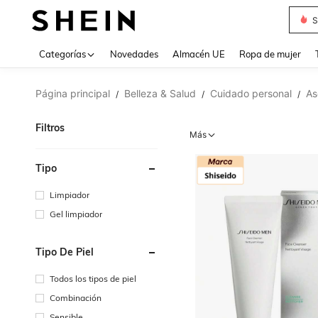
S
Use up 
Categorías
Novedades
Almacén UE
Ropa de mujer
Página principal
Belleza & Salud
Cuidado personal
As
/
/
/
Filtros
Más
Tipo
Limpiador
Gel limpiador
Tipo De Piel
Todos los tipos de piel
Combinación
Sensible