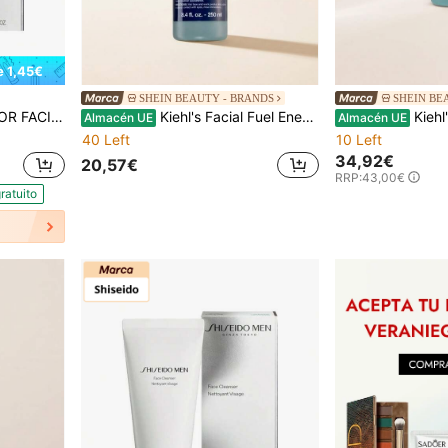
e 1,45€
SHEIN BEAUTY - BRANDS
SHEIN BE
IAL SHISEIDO
Kiehl's Facial Fuel Energizing Face Wash 250 ml
Kiehl's Fac
Almacén UE
Almacén UE
40 Left
10 Left
34,92€
20,57€
RRP:
43,00€
ratuito