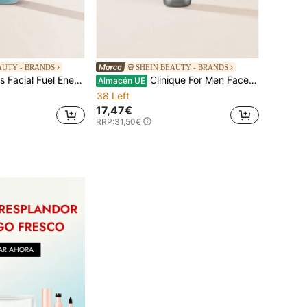
AUTY - BRANDS
SHEIN BEAUTY - BRANDS
ial Fuel Energizing Face Wash 500 ml
Clinique For Men Face Wash Oily Skin Formula 200 ml
Almacén UE
38 Left
17,47€
RRP:
31,50€