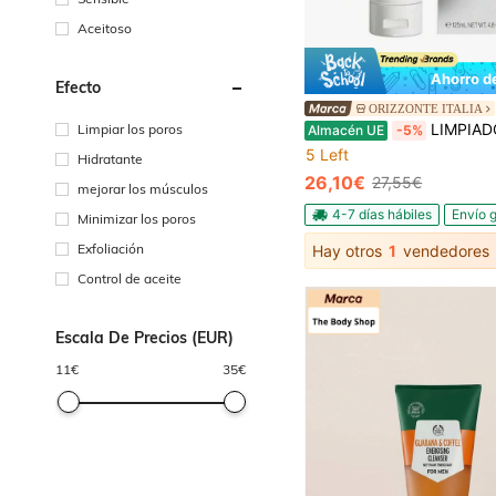
Aceitoso
Ahorro d
Efecto
ORIZZONTE ITALIA
LIMPIADOR FAC
Limpiar los poros
Almacén UE
-5%
5 Left
Hidratante
26,10€
27,55€
mejorar los músculos
4-7 días hábiles
Envío g
Minimizar los poros
Exfoliación
Hay otros
1
vendedores
Control de aceite
Escala De Precios (EUR)
11
€
35
€