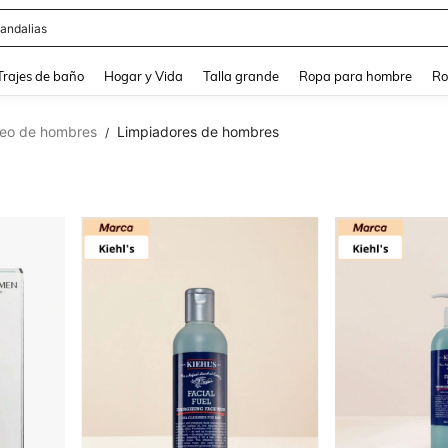
andalias
and down arrow keys to navigate search Búsqueda Reciente and Buscar y Encontr
Trajes de baño
Hogar y Vida
Talla grande
Ropa para hombre
Ro
eo de hombres
Limpiadores de hombres
/