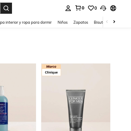
0
0
ar. Press Enter to select.
pa interior y ropa para dormir
Niños
Zapatos
Bisutería Y Accesorio