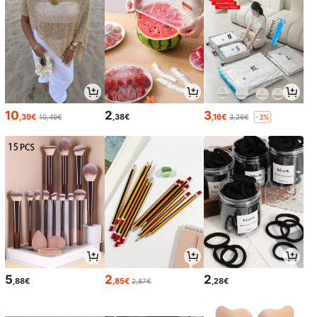
10
2
3
,39€
,38€
,16€
10,49€
3,26€
-3%
5
2
2
,88€
,85€
,28€
2,87€