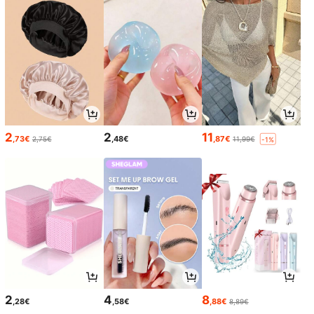
2
2
11
,73€
,48€
,87€
2,75€
11,99€
-1%
2
4
8
,28€
,58€
,88€
8,89€