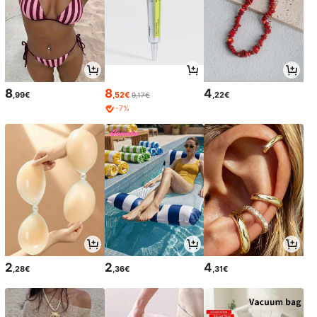
8
8
4
,99€
,52€
,22€
9,17€
-7%
2
2
4
,28€
,36€
,31€