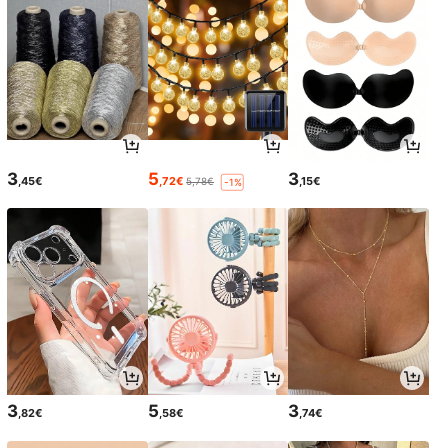
3
5
3
,45€
,72€
,15€
5,78€
-1%
3
5
3
,82€
,58€
,74€