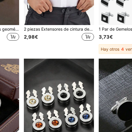
2 piezas/4 piezas Gemelos geométricos brillantes de cobre, gemelos de camisa franceses de color oro y plata para hombres, adecuados para fiesta, compromiso, negocios, uso diario
2 piezas Extensores de cintura de pantalón negro, Extensores de cintura ajustables multifuncionales de goma suave, regalo ideal para hombres, escolares, elegantes, casuales, de negocios y de temporada de bodas para el novio y los padrinos
2,98€
3,73€
Hay otros
4
ven