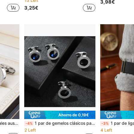
13 Left
3,98€
3,25€
Ahorro de 0,19€
Nuevos gemelos con cristales austriacos de rinoceronte incrustados, diseño minimalista hueco retorcido, adecuados para bodas, fiestas, vacaciones y uso diario
1 par de gemelos clásicos para hombre con marco texturizado plateado y cristal, redondos con lentejuelas azules y negras, set de lujo decorativo adecuado para negocios, bodas, fiestas y regalos de aniversario
1 par de ligas ajustables de nailon elástico unisex, bandas para el bra
-4%
-3%
2 Left
4 Left