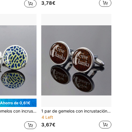
3,78€
Ahorro de 0,61€
do animal, joyería formal para hombres, regalo para boda y uso empresarial, accesorios elegantes
1 par de gemelos con incrustación de vidrio, diseño inspirador "Give Thanks", regalo formal para hombre, gemelos decorativos redondos elegantes para camisa de vestir
4 Left
3,67€