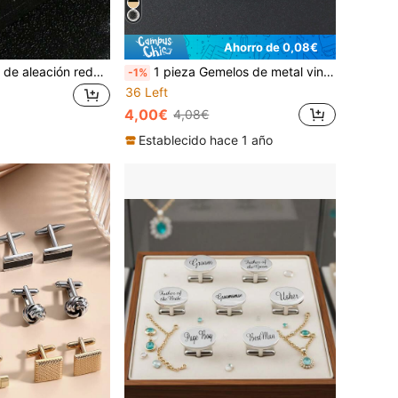
Ahorro de 0,08€
1 par de gemelos de aleación redondos esmaltados para hombres, de color negro elegante y casual, un regalo de temporada de boda perfecto para el novio y los padrinos
1 pieza Gemelos de metal vintage plateados con diseño de rayas de ondas de agua redondas para fijar y decorar los puños de la camisa, adecuados para uso diario casual, escuela, negocios, bodas, regalo para el novio y padrinos
-1%
36 Left
4,00€
4,08€
Establecido hace 1 año