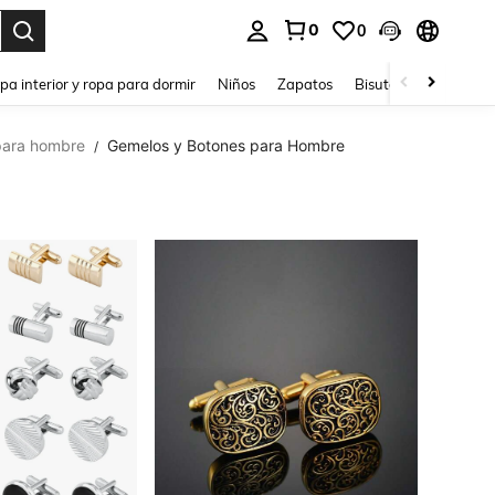
0
0
ar. Press Enter to select.
pa interior y ropa para dormir
Niños
Zapatos
Bisutería Y Accesorio
para hombre
Gemelos y Botones para Hombre
/