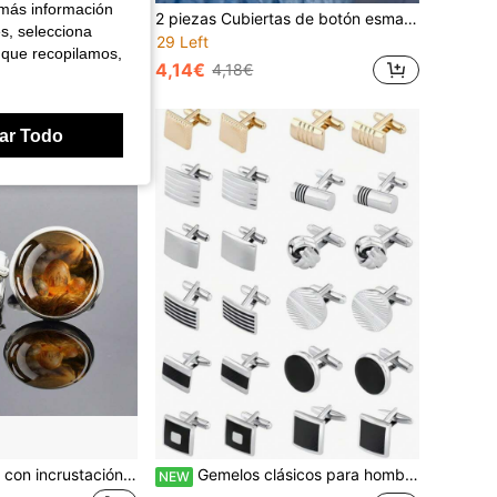
 más información
Paquete de 10 extensores de cuello y corbata para camisas de vestir de hombres, cómodos y elegantes. Un regalo ideal para la vuelta al colegio, la temporada de bodas, para el novio y sus acompañantes, para el Día del Maestro y accesorios de Halloween.
2 piezas Cubiertas de botón esmaltadas con flor azul, botones de puño desmontables con clip, adornos elegantes de flores para camisas, botones removibles sin coser para blusas, accesorios de joyería de moda para mujeres
es, selecciona
29 Left
 que recopilamos,
4,14€
4,18€
ar Todo
1 par de gemelos con incrustación de vidrio, diseño artístico de escena de huevo, elegante accesorio de moda para hombre, regalo, forma redonda clásica, estilo sofisticado
Gemelos clásicos para hombres, adecuados para camisas, trajes y otras ocasiones, regalo elegante para bodas, novios, ocasiones de negocios, Día del Padre y también ideal para la escuela
NEW