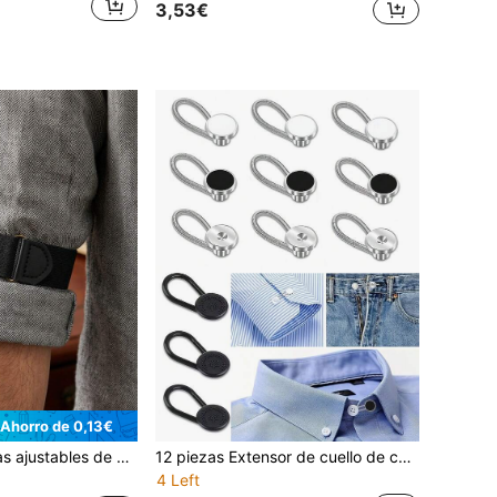
3,53€
Ahorro de 0,13€
zo antideslizantes para negocios, sujetadores de puños franceses, correas para mangas de camarero
12 piezas Extensor de cuello de camisa para hombres, extensor de botón elástico adecuado para camisas de vestir, corbatas y camisas de vestir para hombres, extensor de cuello de media talla, botones de novedad para hombres, extensor de puño
4 Left