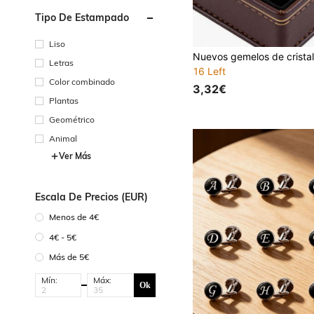
Tipo De Estampado
Liso
Letras
16 Left
Color combinado
3,32€
Plantas
Geométrico
Animal
Ver Más
Escala De Precios (EUR)
Menos de 4€
4€ - 5€
Más de 5€
Mín:
Máx:
Ok