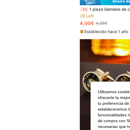
Ahorro d
1 pieza Gemelos de camisa de aleación de plata con zafiro azul profundo para hombres, desmontables y fijables, adecuados para fiestas, ocasiones formales, escuela, elegantes,
-1%
29 Left
4,00€
4,08€
Establecido hace 1 año
Utilizamos cookies
ofrecerte la mejo
tu preferencia de
estableceremos to
funcionalidades m
de compra con SH
necesarias que h