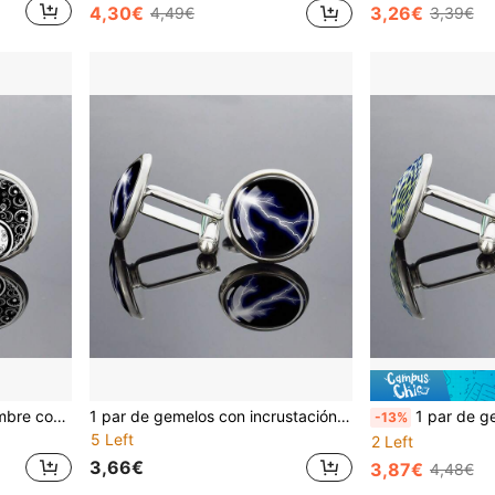
4,30€
3,26€
4,49€
3,39€
1 par de gemelos para hombre con patrón Bagua Yin Yang Tai Chi, redondos de metal, para camisa de vestir, accesorios de traje para negocios y boda, regalo
1 par de gemelos con incrustación de vidrio, diseño de tormenta de rayos, joyería formal para hombre, regalo elegante, accesorio decorativo para camisa con parte superior redonda
1 par de gemelos con incrustación de vidrio, patrón de estampa
-13%
5 Left
2 Left
3,66€
3,87€
4,48€