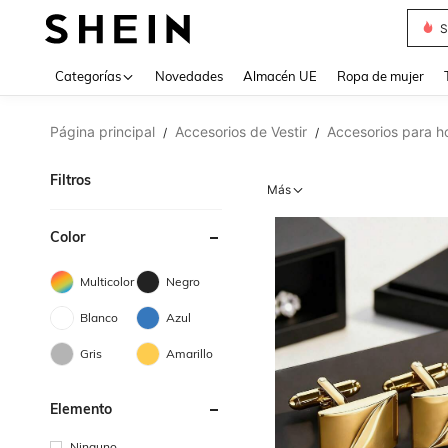
T
Use up 
Categorías
Novedades
Almacén UE
Ropa de mujer
Página principal
Accesorios de Vestir
Accesorios para 
/
/
Filtros
Más
Color
Multicolor
Negro
Blanco
Azul
Gris
Amarillo
Elemento
Ninguno