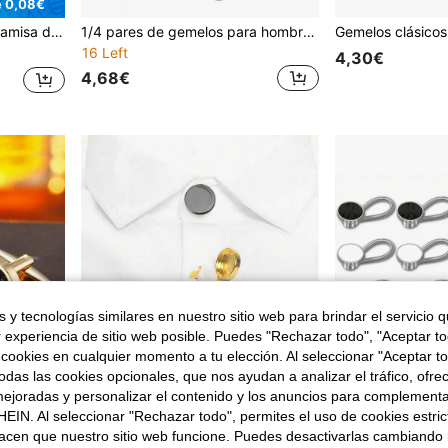
e 0,08€
 negocios casuales y como regalo de boda para el novio y padrinos
1/4 pares de gemelos para hombre, gemelos de tono clásico, gemelos plateados con rayas negras, gemelos de disco, cuadrados y rectangulares, gemelos para camisa y traje de hombre
16 Left
4,30€
4,68€
 y tecnologías similares en nuestro sitio web para brindar el servicio qu
r experiencia de sitio web posible. Puedes "Rechazar todo", "Aceptar t
 cookies en cualquier momento a tu elección. Al seleccionar "Aceptar to
das las cookies opcionales, que nos ayudan a analizar el tráfico, ofre
ejoradas y personalizar el contenido y los anuncios para complementa
EIN. Al seleccionar "Rechazar todo", permites el uso de cookies estri
acen que nuestro sitio web funcione. Puedes desactivarlas cambiando 
Ahorro de 0,12€