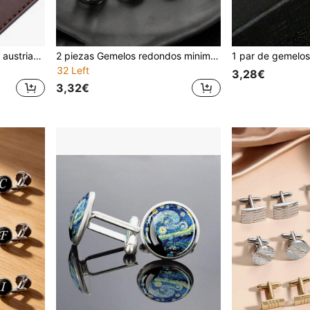
Nuevos gemelos de cristal austriaco para hombres, diseño minimalista y hueco con giro, adecuados para bodas, fiestas, vacaciones y uso diario
2 piezas Gemelos redondos minimalistas con diseño de tortuga, gemelos redondos planos de negocios franceses para camisas de hombre
32 Left
3,28€
3,32€