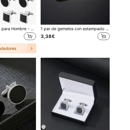
1 Par de Gemelos para Hombre - Diseños Clásicos en Tonos Plateado, Dorado y Negro a Rayas, Formas Circulares y Rectangulares. Gemelos para Camisa, Traje, Boda, Novio, Negocios y Regalo Elegante para Papá y Escuela
1 par de gemelos con estampado geométrico de moda, accesorio elegante como regalo para hombres en ocasiones escolares, casuales, de negocios y bodas, ideal para el novio y padrinos de boda
3,38€
dedores