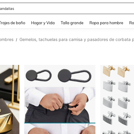
ops
and down arrow keys to navigate search Búsqueda Reciente and Buscar y Encontr
Trajes de baño
Hogar y Vida
Talla grande
Ropa para hombre
Ro
hombres
Gemelos, tachuelas para camisa y pasadores de corbata 
/