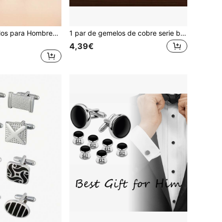
2/6 Piezas Gemelos para Hombres Plateados y Negros, Joyería de Acero Premium, Conjunto Elegante y Sofisticado Ideal para Boda, Fiesta, Ceremonia
1 par de gemelos de cobre serie boda para novio, novia, suegro, suegra y primos con nombre, gemelos franceses para camisa
4,39€