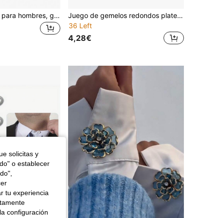
Gemelos clásicos para hombres, gemelos de disco cuadrado rectangular a rayas plateadas para camisas, trajes, joyería o accesorios de hombre para boda, novio, negocios, regalo elegante
Juego de gemelos redondos plateados negros y botones de camisa de vestir para hombre, joyería formal para bodas y negocios, regalo para él
36 Left
4,28€
e solicitas y
odo" o establecer
do",
cer
r tu experiencia
ctamente
la configuración