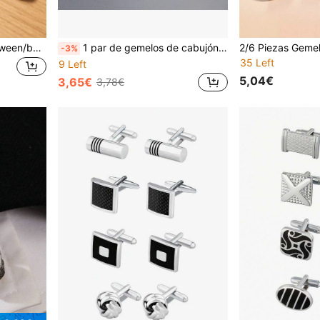
1 par de gemelos de Halloween/boda para hombre con 26 letras del alfabeto inglés y piedras preciosas, accesorios de moda creativos para camisa francesa, gemelos de novio para temporada de bodas
1 par de gemelos de cabujón de vidrio con la pintura famosa de Van Gogh La Noche Estrellada para traje y camisa de hombre
-3%
35 Left
9 Left
5,04€
3,65€
3,78€