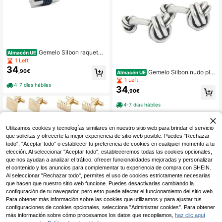
Gemelo Silbon raquetas
Almacén UE
marino plateado para hombre
1 Left
34
,90€
Gemelo Silbon nudo plat
Almacén UE
a envejecida logotipo para hombre
1 Left
4-7 días hábiles
34
,90€
4-7 días hábiles
Utilizamos cookies y tecnologías similares en nuestro sitio web para brindar el servicio
que solicitas y ofrecerte la mejor experiencia de sitio web posible. Puedes "Rechazar
todo", "Aceptar todo" o establecer tu preferencia de cookies en cualquier momento a tu
elección. Al seleccionar "Aceptar todo", estableceremos todas las cookies opcionales,
que nos ayudan a analizar el tráfico, ofrecer funcionalidades mejoradas y personalizar
el contenido y los anuncios para complementar tu experiencia de compra con SHEIN.
Al seleccionar "Rechazar todo", permites el uso de cookies estrictamente necesarias
que hacen que nuestro sitio web funcione. Puedes desactivarlas cambiando la
configuración de tu navegador, pero esto puede afectar el funcionamiento del sitio web.
Para obtener más información sobre las cookies que utilizamos y para ajustar tus
configuraciones de cookies opcionales, selecciona "Administrar cookies". Para obtener
más información sobre cómo procesamos los datos que recopilamos,
haz clic aquí