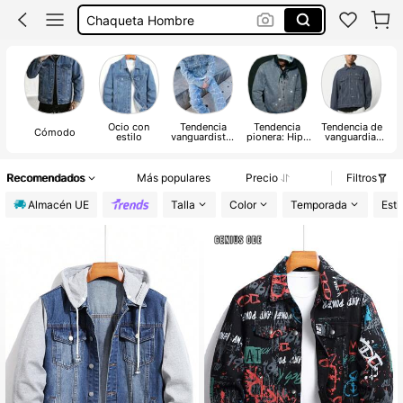
Cazadora Vaquera Hombre
Chaleco Vaquero Hombre
Chaqueta Vaquera Hombre
Ocio con
Tendencia
Tendencia
Tendencia de
Cómodo
estilo
vanguardista-
pionera: Hip-
vanguardia:
casual de calle
Hop Street
gótico/punk
Recomendados
Más populares
Precio
Filtros
Almacén UE
Talla
Color
Temporada
Esti