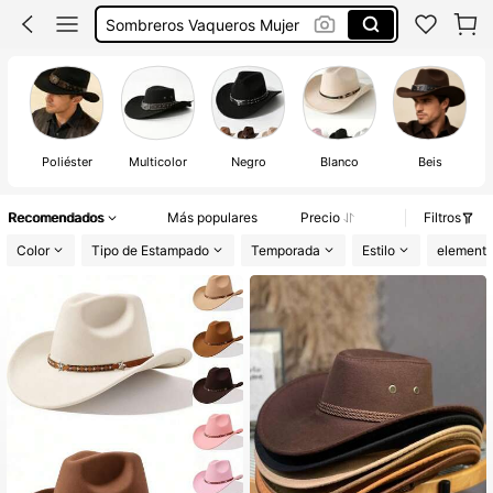
Sombrero Hombre
Gorro Cowboy
Sombrero Cowboy
Poliéster
Multicolor
Negro
Blanco
Beis
Recomendados
Más populares
Precio
Filtros
Color
Tipo de Estampado
Temporada
Estilo
element