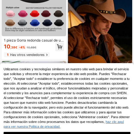
1 pieza Gorra redonda casual de uni
color de poliéster (Tereftalato de po
10
,38€
-4%
10,88€
lietileno), de moda y versátil para to
das las estaciones, para ir al trabaj
1
Hay otros vendedores
o, festivales y viajes
Utilizamos cookies y tecnologías similares en nuestro sitio web para brindar el servicio
que solicitas y ofrecerte la mejor experiencia de sitio web posible. Puedes "Rechazar
Sombrero de vaquero occidental de
todo", "Aceptar todo" o establecer tu preferencia de cookies en cualquier momento a tu
fieltro de lana multicolor con banda
15
elección. Al seleccionar "Aceptar todo", estableceremos todas las cookies opcionales,
,35€
decorativa de cabeza de toro con r
que nos ayudan a analizar el tráfico, ofrecer funcionalidades mejoradas y personalizar
emache de latón, sombrero de ala a
1
Hay otros vendedores
ncha para festival de música countr
el contenido y los anuncios para complementar tu experiencia de compra con SHEIN.
y vintage estadounidense
Al seleccionar "Rechazar todo", permites el uso de cookies estrictamente necesarias
que hacen que nuestro sitio web funcione. Puedes desactivarlas cambiando la
configuración de tu navegador, pero esto puede afectar el funcionamiento del sitio web.
Para obtener más información sobre las cookies que utilizamos y para ajustar tus
configuraciones de cookies opcionales, selecciona "Administrar cookies". Para obtener
más información sobre cómo procesamos los datos que recopilamos,
haz clic aquí
para ver nuestra Política de privacidad.