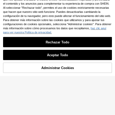
el contenido y los anuncios para complementar tu experiencia de compra con SHEIN.
Al seleccionar "Rechazar todo", permites el uso de cookies estrictamente necesarias
que hacen que nuestro sitio web funcione. Puedes desactivarlas cambiando la
configuración de tu navegador, pero esto puede afectar el funcionamiento del sitio web.
Para obtener más información sobre las cookies que utilizamos y para ajustar tus
configuraciones de cookies opcionales, selecciona "Administrar cookies". Para obtener
más información sobre cómo procesamos los datos que recopilamos,
haz clic aquí
para ver nuestra Política de privacidad.
Rechazar Todo
Aceptar Todo
Administrar Cookies
AÑADIR A LA BOLSA