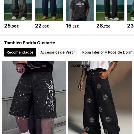
3.6K Seguidores
4,71
25
22
15
28
23
,00€
,65€
,52€
,72€
3.6K Seguidores
4,71
También Podría Gustarte
Recomendados
Accesorios de Vestir
Ropa Interior y Ropa de Dormi
3.6K Seguidores
4,71
3.6K Seguidores
4,71
3.6K Seguidores
4,71
3.6K Seguidores
4,71