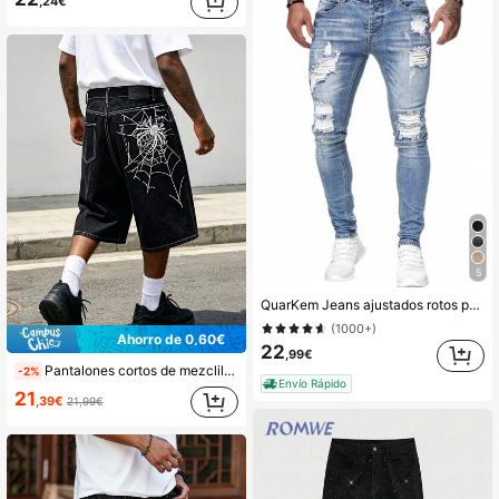
,24€
5
QuarKem Jeans ajustados rotos para hombres
(1000+)
Ahorro de 0,60€
22
,99€
Pantalones cortos de mezclilla de moda callejera para hombres, estilo hip hop, bordado de telaraña, pantalones cortos de mezclilla rectos y sueltos en los muslos
-2%
Envío Rápido
21
,39€
21,99€