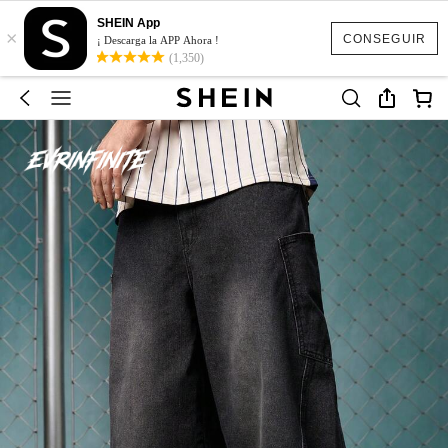
SHEIN App
×
CONSEGUIR
¡ Descarga la APP Ahora !
(1,350)