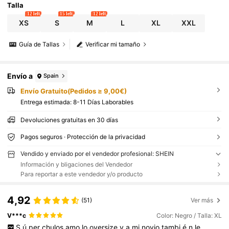
Talla
12 left
15 left
12 left
XS
S
M
L
XL
XXL
Guía de Tallas
Verificar mi tamaño
Envío a
Spain
Envío Gratuito(Pedidos ≥ 9,00€)
Entrega estimada:
8-11 Días Laborables
Devoluciones gratuitas en 30 días
Pagos seguros · Protección de la privacidad
Vendido y enviado por el vendedor profesional: SHEIN
Información y bligaciones del Vendedor
Para reportar a este vendedor y/o producto
4,92
(51)
Ver más
V***c
Color: Negro / Talla: XL
S
ú
per
chulos
amo
lo
oversize
y
a
mi
novio
tambi
é
n
le