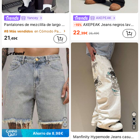
3.6K Seguidores
4,71
Yancey
AXEPEAK
Pantalones de mezclilla de largo medio sin estiramiento con bordado de strass brillante, versátiles para el verano Y2K, estilo casual de moda, streetwear juvenil, estilo deportivo universitario, adecuados para el uso diario, el hogar, el ocio, actividades al aire libre y reuniones con amigos
AXEPEAK Jeans negros lavados para hombres con adornos de diamante de imitación, de moda
-15%
#8 Más vendidos
en Cómodo Pantalones cortos vaqueros para hombre
22
,39€
26,49€
21
,49€
8
Ahorro de 8,98€
Manfinity Hypemode Jeans casuales rectos y holgados con bordado estilo vintage streetwear