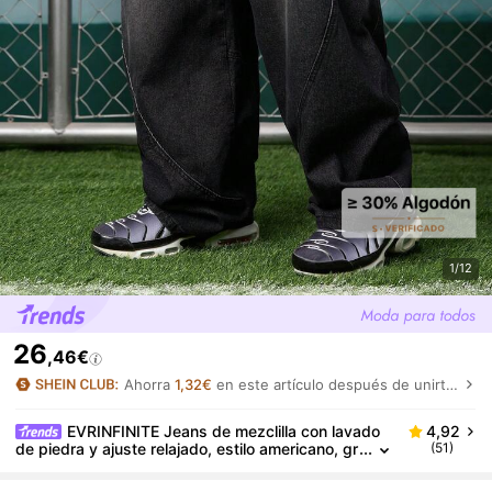
1/12
26
,46€
Ahorra
1,32€
en este artículo después de unirte.
EVRINFINITE Jeans de mezclilla con lavado
4,92
de piedra y ajuste relajado, estilo americano, gr
(51)
unge para hombres