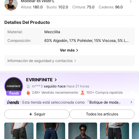
Modelar es vestir:
L
Altura:
180.0
Busto:
102.0
Cintura:
75.0
Caderas:
96.0
Detalles Del Producto
Material:
Mezclilla
Composición:
63% Algodón, 17% Poliéster, 15% Viscosa, 5% Lyocell
Ver más
Información de seguridad y contactos
3.6K Seguidores
4,71
EVRINFINITE
m***3
seguido hace
Hace 21 horas
4***g
está navegando
3.6K Seguidores
4,71
24K+ Vendido recientemente
100+ Compra repetida
Esta tienda está seleccionada como
「Botique de moda」
3.6K Seguidores
4,71
Seguir
Todos los artículos
3.6K Seguidores
4,71