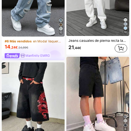
10
10
Jeans casuales de pierna recta lavados estilo Y2K para hombres, pantalones vaqueros minimalistas de denim negro
#6 Más vendidos
en Modal Vaqueros de hombre
14
21
,24€
24,99€
,44€
Manfinity EMRG
6