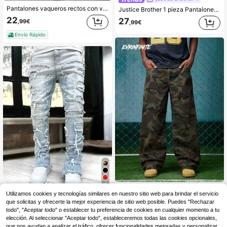
Pantalones vaqueros rectos con vuelo de diseño blanco, pantalones casuales de corte holgado para hombres
Justice Brother 1 pieza Pantalones vaqueros de hombre estilo coreano minimalista casual para ir al trabajo, moda de pierna ancha suelta y larga (Cinturón/Accesorios no incluidos)
22
27
,99€
,99€
Envío Rápido
5
EVRINFINITE
Utilizamos cookies y tecnologías similares en nuestro sitio web para brindar el servicio
Jeans ajustados desgastados y rotos para hombres
EVRINFINITE Jeans de mezclilla camuflaje casuales y rectos con estilo callejero personalizado, juvenil y deportivo, con estilo grunge, gótico y Y2K para hombres
que solicitas y ofrecerte la mejor experiencia de sitio web posible. Puedes "Rechazar
29
todo", "Aceptar todo" o establecer tu preferencia de cookies en cualquier momento a tu
24
,99€
,28€
elección. Al seleccionar "Aceptar todo", estableceremos todas las cookies opcionales,
que nos ayudan a analizar el tráfico, ofrecer funcionalidades mejoradas y personalizar