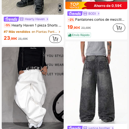
Ahorro de 0,59€
BODI
Hearty Haven
Pantalones cortos de mezclilla para hombre, largo hasta la rodilla, pierna recta, jeans de algodón, estilo hip-hop y calle, pantalones cortos bermuda
-2%
Hearty Haven 1 pieza Shorts de mezclilla holgados y cómodos con bordado estilo callejero americano, pantalones casuales de pierna ancha y largo medio para hombre, estilo universitario - sin cinturón ni accesorios
-5%
19
,90€
20,49€
#7 Más vendidos
en Plantas Pantalones cortos vaqueros para hombre
Envío Rápido
23
,99€
25,49€
justice brother