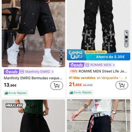
8
Ahorro de 3,35€
4
ROMWE MEN
ROMWE MEN Street Life Jeans de mezclilla con bolsillo diagonal y gráfico de cruz de rhinestone, estilo de moda callejera para hombres
-13%
Manfinity EMRG
Manfinity EMRG Bermudas vaqueras de pierna ancha y corte holgado con decoración de rhinestones para hombre, primavera/verano
#1 Más vendidos
en Vanguardia - Gótico/Punk Vaqueros de hombre
21
13
,65€
25,00€
,96€
Envío Rápido
Envío Rápido