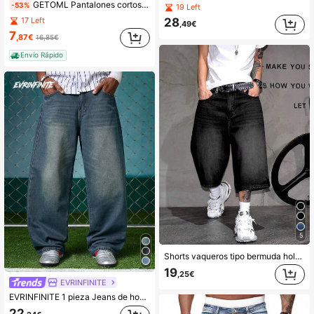
GETOML Pantalones cortos de mezclilla lavada casual de verano para hombres
-53%
19 Left
28
17 Left
,49€
7
,87€
16,85€
Envío Rápido
5
Shorts vaqueros tipo bermuda holgados de pierna ancha estilo Y2K casual, adecuados para caminar por la ciudad, salir con amigos, actividades al aire libre con la familia, streetwear
19
,25€
EVRINFINITE
EVRINFINITE 1 pieza Jeans de hombre de pierna ancha con ajuste holgado y lavado vintage, sin estiramiento, adecuado para uso casual y laboral
22