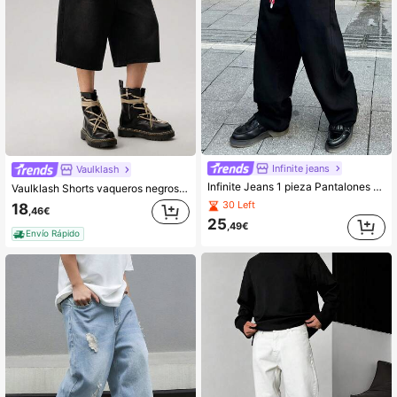
Infinite jeans
Vaulklash
Infinite Jeans 1 pieza Pantalones vaqueros rectos minimalistas y cómodos para hombre, pantalones de mezclilla versátiles para todas las estaciones (El producto no incluye cinturón ni accesorios)
Vaulklash Shorts vaqueros negros lavados informales y holgados de estilo urbano relajado para hombres
30 Left
18
,46€
25
,49€
Envío Rápido