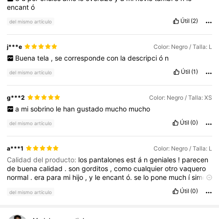
encant
ó
Útil
(2)
del mismo artículo
j***e
Color: Negro / Talla: L
Buena
tela
,
se
corresponde
con
la
descripci
ó
n
Útil
(1)
del mismo artículo
g***2
Color: Negro / Talla: XS
a
mi
sobrino
le
han
gustado
mucho
mucho
Útil
(0)
del mismo artículo
a***1
Color: Negro / Talla: L
Calidad del producto:
los
pantalones
est
á
n
geniales
!
parecen
de
buena
calidad
.
son
gorditos
,
como
cualquier
otro
vaquero
normal
.
era
para
mi
hijo
,
y
le
encant
ó.
se
lo
pone
much
í
simo
.
dice
que
es
muy
c
ó
modo
y
moderno
Útil
(0)
del mismo artículo