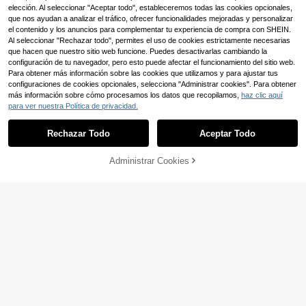
al maduro de dinero antiguo, pantal
elección. Al seleccionar "Aceptar todo", estableceremos todas las cookies opcionales,
ones largos de hombre, para uso dia
que nos ayudan a analizar el tráfico, ofrecer funcionalidades mejoradas y personalizar
rio, streetwear, ropa de casa
el contenido y los anuncios para complementar tu experiencia de compra con SHEIN.
Sudadera con capucha de lino de
Al seleccionar "Rechazar todo", permites el uso de cookies estrictamente necesarias
manga corta para hombre, camiset
14 Left
Manfinity Roghcode Sudadera con
a con capucha de unicolor con bot
que hacen que nuestro sitio web funcione. Puedes desactivarlas cambiando la
capucha casual de manga larga co
34 Left
14
ones, camiseta con capucha de ma
,15€
n bolsillo y estampado geométrico
configuración de tu navegador, pero esto puede afectar el funcionamiento del sitio web.
11
nga corta ligera para hombre, top c
para hombres. Ropa urbana, para a
Para obtener más información sobre las cookies que utilizamos y para ajustar tus
,82€
asual de verano para deportes, des
migos, a juego, holgada, para homb
configuraciones de cookies opcionales, selecciona "Administrar cookies". Para obtener
plazamientos y fitness
res, gráfica, estilo japonés, unisex,
más información sobre cómo procesamos los datos que recopilamos,
haz clic aquí
amo a mi novia
para ver nuestra Política de privacidad.
Mostrar artículos similares con stock
Ver todo
Rechazar Todo
Aceptar Todo
Lo sentimos, este producto está agotado.
Administrar Cookies
AGOTADO
Dazy
DAZY Camiseta De Man
Almacén UE
ga Corta Con Cuello Redondo Y Let
(1000+)
Manfinity LEGND
ras Impresas Para Hombres
Manfinity LEGND Camis
13
Almacén UE
,99€
eta de manga corta de talla grande
#5 Más vendidos
en Vanguardia - Gótico/Punk Camisetas de talla gra
para hombre con estampado de letr
(100+)
as y gráficos casual para el verano,
Sudadera con capucha
Almacén UE
10
para salir
Omar Courtz "Por Si Manana No Es
21
,99€
,60€
toy 2026 Tour" para hombres, suda
dera retro de moda Harajuku, de alt
a calidad de felpa, sudadera con ca
pucha oversize
Sudadera con capucha versátil y d
e moda con estampado de alas par
13
,26€