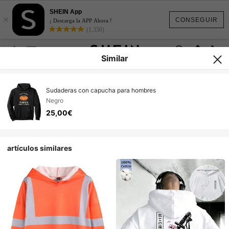
SHEIN App
×
CONSEGUIR
¡ Descarga la APP Ahora !
(1,350)
Similar
Sudaderas con capucha para hombres
Negro
25,00€
artículos similares