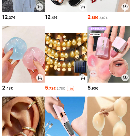
12
12
2
,37€
,41€
,85€
2,87€
2
5
5
,48€
,72€
,93€
5,78€
-1%