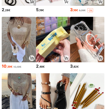
2
5
3
,28€
,19€
,16€
3,26€
-3%
10
2
3
,39€
,48€
,82€
10,49€