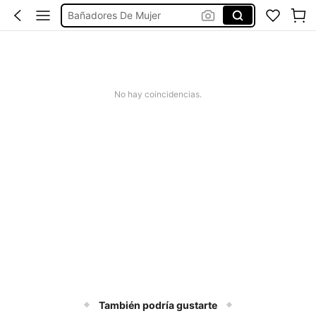
Bañadores De Mujer
Missguided
Vestido Mujer Verano
Corset Bodysuit
No hay coincidencias.
También podría gustarte