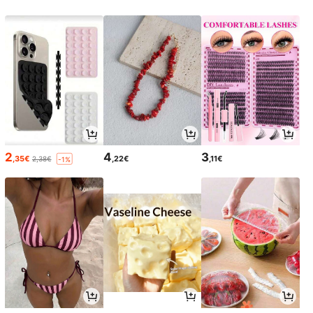
2
4
3
,35€
,22€
,11€
2,38€
-1%