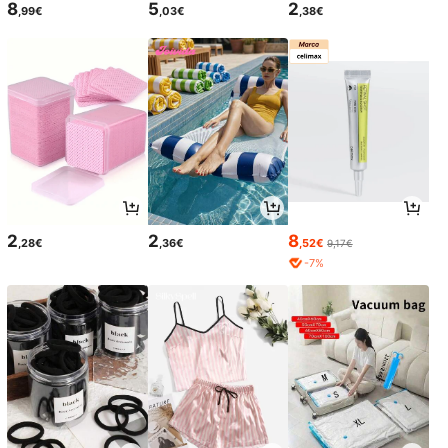
8
5
2
,99€
,03€
,38€
2
2
8
,28€
,36€
,52€
9,17€
-7%