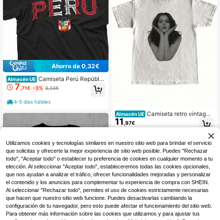
a, perfecta para vacaciones, blusas
para mujer, camisas de mujer.
Ahorro de 0,32€
Camiseta Perú Repúblic
Almacén UE
7
a del Perú Camiseta Bandera Perua
,71€
-3%
8,03€
na Escudo de Armas Hombres Muje
res Camiseta Unisex
4-5 días hábiles
Camiseta retro vintage
Almacén UE
11
con retrato para hombre LANA DE R
,97€
EY - Camiseta unisex de corte regul
ar con cuello redondo y manga cort
4-7 días hábiles
a, con diseño de logotipo de marca,
Utilizamos cookies y tecnologías similares en nuestro sitio web para brindar el servicio
tela de elasticidad media, lavable a
que solicitas y ofrecerte la mejor experiencia de sitio web posible. Puedes "Rechazar
máquina, top casual para verano y f
todo", "Aceptar todo" o establecer tu preferencia de cookies en cualquier momento a tu
iestas.
elección. Al seleccionar "Aceptar todo", estableceremos todas las cookies opcionales,
que nos ayudan a analizar el tráfico, ofrecer funcionalidades mejoradas y personalizar
el contenido y los anuncios para complementar tu experiencia de compra con SHEIN.
Al seleccionar "Rechazar todo", permites el uso de cookies estrictamente necesarias
que hacen que nuestro sitio web funcione. Puedes desactivarlas cambiando la
configuración de tu navegador, pero esto puede afectar el funcionamiento del sitio web.
Para obtener más información sobre las cookies que utilizamos y para ajustar tus