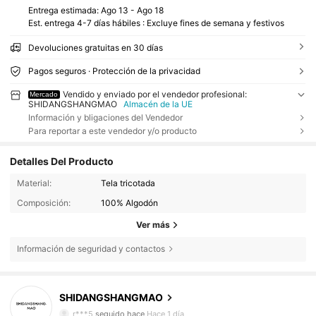
Entrega estimada:
Ago 13 - Ago 18
Est. entrega 4-7 días hábiles : Excluye fines de semana y festivos
Devoluciones gratuitas en 30 días
Pagos seguros · Protección de la privacidad
Vendido y enviado por el vendedor profesional:
Mercado
SHIDANGSHANGMAO
Almacén de la UE
Información y bligaciones del Vendedor
Para reportar a este vendedor y/o producto
Detalles Del Producto
Material:
Tela tricotada
Composición:
100% Algodón
Ver más
Información de seguridad y contactos
4 Seguidores
5,00
SHIDANGSHANGMAO
4 Seguidores
5,00
r***5
seguido hace
Hace 1 día