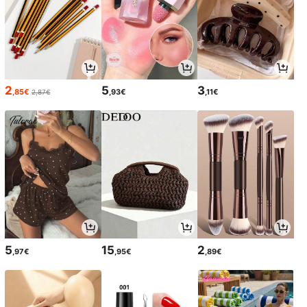
2
5
3
,85€
,93€
,11€
2,87€
5
15
2
,97€
,95€
,89€