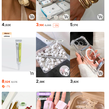
4
3
5
,02€
,16€
,17€
3,26€
-3%
8
2
3
,52€
,38€
,82€
9,17€
-7%