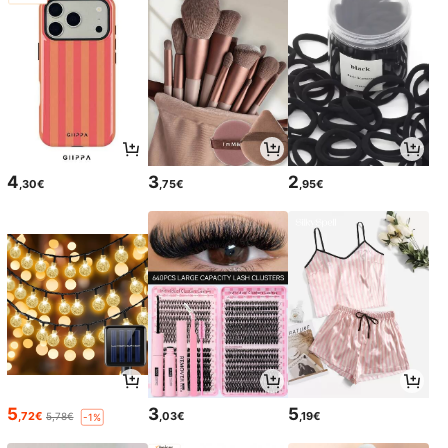
4
3
2
,30€
,75€
,95€
5
3
5
,72€
,03€
,19€
5,78€
-1%