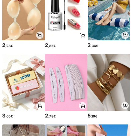
2
2
2
,28€
,85€
,36€
3
2
5
,65€
,78€
,19€