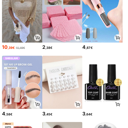
10
2
4
,39€
,38€
,87€
10,49€
4
3
3
,58€
,45€
,64€