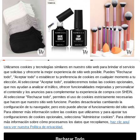
2
4
5
,85€
,28€
,52€
2,88€
-1%
Utilizamos cookies y tecnologías similares en nuestro sitio web para brindar el servicio
que solicitas y ofrecerte la mejor experiencia de sitio web posible. Puedes "Rechazar
todo", "Aceptar todo" o establecer tu preferencia de cookies en cualquier momento a tu
elección. Al seleccionar "Aceptar todo", estableceremos todas las cookies opcionales,
que nos ayudan a analizar el tráfico, ofrecer funcionalidades mejoradas y personalizar
el contenido y los anuncios para complementar tu experiencia de compra con SHEIN.
Al seleccionar "Rechazar todo", permites el uso de cookies estrictamente necesarias
que hacen que nuestro sitio web funcione. Puedes desactivarlas cambiando la
configuración de tu navegador, pero esto puede afectar el funcionamiento del sitio web.
Para obtener más información sobre las cookies que utilizamos y para ajustar tus
configuraciones de cookies opcionales, selecciona "Administrar cookies". Para obtener
más información sobre cómo procesamos los datos que recopilamos,
haz clic aquí
para ver nuestra Política de privacidad.
3
5
3
,44€
,58€
,21€
Rechazar Todo