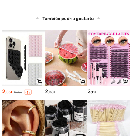
También podría gustarte
2
2
3
,35€
,38€
,11€
2,38€
-1%