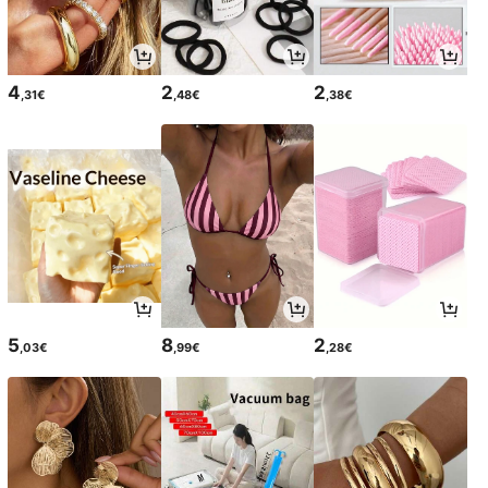
4
2
2
,31€
,48€
,38€
5
8
2
,03€
,99€
,28€