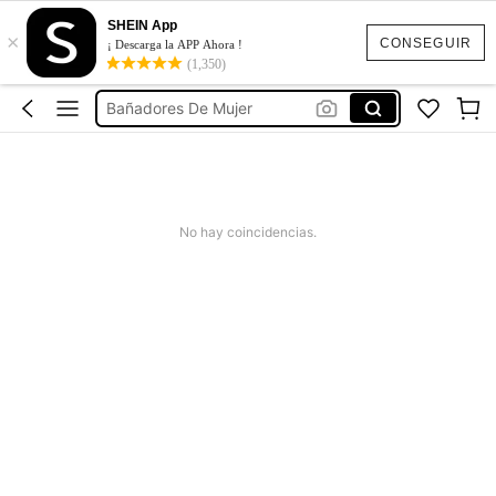
Vestido Verano Mujer
SHEIN App
×
Bikinis Mujer
CONSEGUIR
¡ Descarga la APP Ahora !
(1,350)
Bañadores De Mujer
Missguided
Vestido Mujer Verano
Vestido Verano Mujer
Bikinis Mujer
No hay coincidencias.