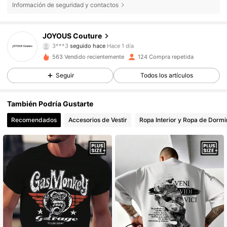
Información de seguridad y contactos
94 Seguidores
4,82
JOYOUS Couture
94 Seguidores
4,82
563 Vendido recientemente
124 Compra repetida
94 Seguidores
4,82
Seguir
Todos los artículos
94 Seguidores
4,82
94 Seguidores
4,82
También Podría Gustarte
94 Seguidores
4,82
Recomendados
Accesorios de Vestir
Ropa Interior y Ropa de Dormi
94 Seguidores
4,82
94 Seguidores
4,82
94 Seguidores
4,82
94 Seguidores
4,82
94 Seguidores
4,82