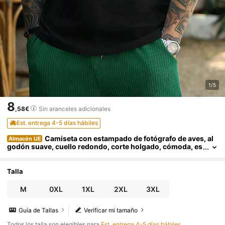
1/5
8
,58€
Sin aranceles adicionales
Est. entrega 4-5 días hábiles
Camiseta con estampado de fotógrafo de aves, al
Almacén UE
godón suave, cuello redondo, corte holgado, cómoda, es
tilo hip-hop urbano.
Talla
M
0XL
1XL
2XL
3XL
Guía de Tallas
Verificar mi tamaño
Todos los talla son elegibles para
Est. entrega 4-5 días hábiles