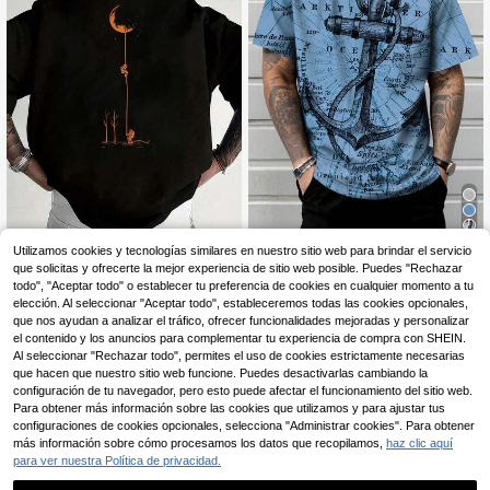
4
Utilizamos cookies y tecnologías similares en nuestro sitio web para brindar el servicio
que solicitas y ofrecerte la mejor experiencia de sitio web posible. Puedes "Rechazar
Camiseta de manga corta con cuell
Camiseta de manga corta holgada
11
12
o redondo y estampado de ancla y
con estampado de moda para homb
todo", "Aceptar todo" o establecer tu preferencia de cookies en cualquier momento a tu
,59€
,22€
mapa náutico para hombres de talla
res | Diseño exquisito | Esencial par
elección. Al seleccionar "Aceptar todo", estableceremos todas las cookies opcionales,
grande
a el verano | Fácil de combinar, mue
que nos ayudan a analizar el tráfico, ofrecer funcionalidades mejoradas y personalizar
stra tu estilo
el contenido y los anuncios para complementar tu experiencia de compra con SHEIN.
Al seleccionar "Rechazar todo", permites el uso de cookies estrictamente necesarias
que hacen que nuestro sitio web funcione. Puedes desactivarlas cambiando la
configuración de tu navegador, pero esto puede afectar el funcionamiento del sitio web.
Para obtener más información sobre las cookies que utilizamos y para ajustar tus
configuraciones de cookies opcionales, selecciona "Administrar cookies". Para obtener
más información sobre cómo procesamos los datos que recopilamos,
haz clic aquí
para ver nuestra Política de privacidad.