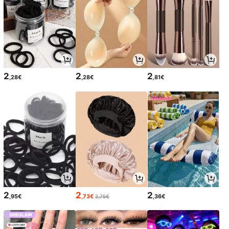
2
2
2
,28€
,28€
,81€
2
2
2
,95€
,73€
,36€
2,75€