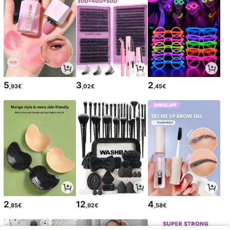
5
3
2
,93€
,02€
,45€
2
12
4
,85€
,92€
,58€