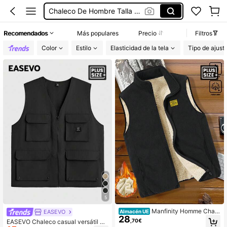
Chaleco Hippie Hombre
Chaleco 5xl
Recomendados
Más populares
Precio
Filtros
Chaleco Hombre
Color
Estilo
Elasticidad de la tela
Tipo de ajust
5
Manfinity Homme Chale
EASEVO
Almacén UE
28
co de forro polar con cuello alto par
,70€
EASEVO Chaleco casual versátil de
a hombre talla grande, chaqueta sin