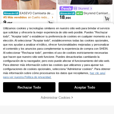
Skyrend
EASEVO Camiseta de tir
Skyrend Camiseta
Almacén UE
Almacén UE
NEW
18
antes holgada de punto con estamp
suelta de verano de talla grande par
#5 Más vendidos
en Cuello redondo Camisetas sin mangas de talla gr
,99€
ado de letras para vacaciones, talla
a hombres, con estampado de eslog
9
,49€
grande para hombres, regalos del Dí
an de Jesús, de moda casual y urba
a del Padre, fútbol
na, con hombros caídos y lavada
Utilizamos cookies y tecnologías similares en nuestro sitio web para brindar el servicio
que solicitas y ofrecerte la mejor experiencia de sitio web posible. Puedes "Rechazar
todo", "Aceptar todo" o establecer tu preferencia de cookies en cualquier momento a tu
elección. Al seleccionar "Aceptar todo", estableceremos todas las cookies opcionales,
que nos ayudan a analizar el tráfico, ofrecer funcionalidades mejoradas y personalizar
el contenido y los anuncios para complementar tu experiencia de compra con SHEIN.
Al seleccionar "Rechazar todo", permites el uso de cookies estrictamente necesarias
que hacen que nuestro sitio web funcione. Puedes desactivarlas cambiando la
configuración de tu navegador, pero esto puede afectar el funcionamiento del sitio web.
Para obtener más información sobre las cookies que utilizamos y para ajustar tus
configuraciones de cookies opcionales, selecciona "Administrar cookies". Para obtener
más información sobre cómo procesamos los datos que recopilamos,
haz clic aquí
para ver nuestra Política de privacidad.
Rechazar Todo
Aceptar Todo
Administrar Cookies
AÑADIR A LA BOLSA
Manfinity Roughcore Ca
Almacén UE
11
miseta de tirantes sin mangas con c
Camiseta sin mangas talla grande p
,18€
apucha lisa y de unicolor para hom
ara hombre, top de tirantes con gráf
17 Left
bres de talla grande, para salir, vaca