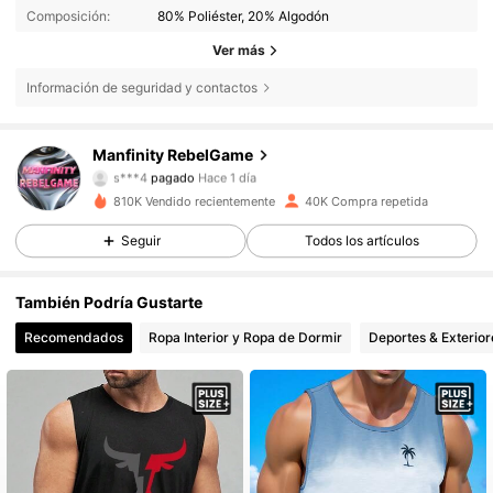
Composición:
80% Poliéster, 20% Algodón
Ver más
Información de seguridad y contactos
49K Seguidores
4,79
Manfinity RebelGame
s***4
pagado
Hace 1 día
w***7
seguido hace
Hace 12 horas
810K Vendido recientemente
40K Compra repetida
49K Seguidores
4,79
Seguir
Todos los artículos
49K Seguidores
4,79
También Podría Gustarte
Recomendados
Ropa Interior y Ropa de Dormir
Deportes & Exterior
49K Seguidores
4,79
49K Seguidores
4,79