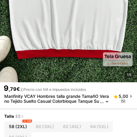
1/6
9
,79€
Precio con IVA e impuestos incluidos
Manfinity VCAY Hombres talla grande TamañO Vera
5,00
no Tejido Suelto Casual Colorbloque Tanque Su
(5)
perior
Talla
ES
12 left
58
(2XL)
60
(3XL)
62
(4XL)
64
(5XL)