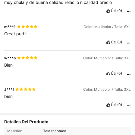
muy
chula
y
de
buena
calidad
relaci
ó
n
calidad
precio
Útil
(0)
m***1
Color: Multicolor / Talla: 6XL
Great
putfit
Útil
(0)
w***n
Color: Multicolor / Talla: 3XL
Bien
Útil
(0)
J***!
Color: Multicolor / Talla: 3XL
bien
Útil
(0)
Detalles Del Producto
Material:
Tela tricotada