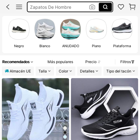
Tenis Hombre
Bambas Hombre
Zapatillas Hombre
Negro
Blanco
ANUDADO
Plano
Plataforma
Recomendados
Más populares
Precio
Filtros
Almacén UE
Talla
Color
Detalles
Tipo del tacón