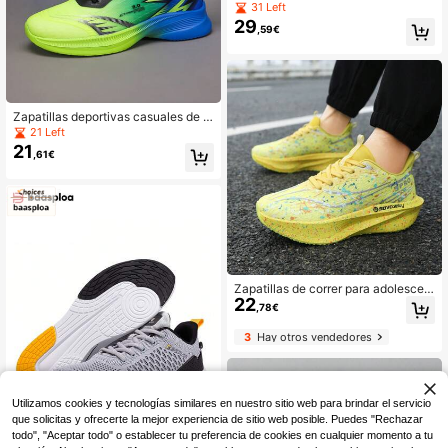
es para hombres, de unicolor y eleg
31 Left
ante, ligeros y cómodos, zapatillas
29
,59€
de senderismo negras antideslizant
es
Zapatillas deportivas casuales de h
ombre con cordones delanteros, dis
21 Left
eño de malla con bloques de color d
21
,61€
egradado y patchwork, versátiles p
ara uso diario y desplazamientos, p
ara todas las estaciones, zapatillas
de running para adolescentes al air
e libre
Zapatillas de correr para adolescen
22
tes, entrenamiento competitivo de
,78€
maratón profesional, ligeras con am
ortiguación, moda estudiantil, cómo
3
Hay otros vendedores
das y duraderas, zapatillas deportiv
as casuales de correr, zapatillas de
caminar con suela blanda
Utilizamos cookies y tecnologías similares en nuestro sitio web para brindar el servicio
que solicitas y ofrecerte la mejor experiencia de sitio web posible. Puedes "Rechazar
todo", "Aceptar todo" o establecer tu preferencia de cookies en cualquier momento a tu