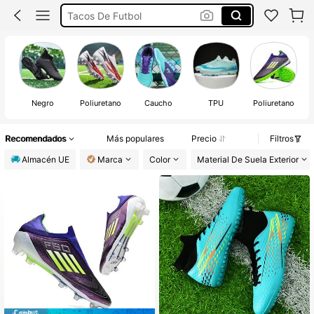
Tacos De Futbol
Zapatillas Futbol Sala
Botas Futbol
Botas De Fútbol
Negro
Poliuretano
Caucho
TPU
Poliuretano
Recomendados
Más populares
Precio
Filtros
Almacén UE
Marca
Color
Material De Suela Exterior